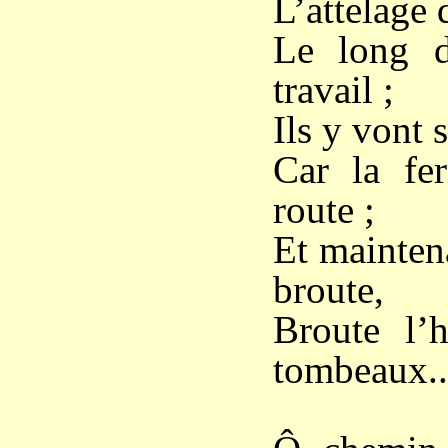
L’attelage 
Le long d
travail ;
Ils y vont s
Car la fe
route ;
Et maintena
broute,
Broute l’h
tombeaux..