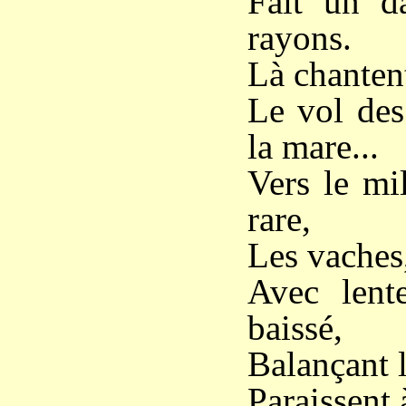
Fait un d
rayons.
Là chantent
Le vol des
la mare...
Vers le mil
rare,
Les vaches,
Avec lente
baissé,
Balançant 
Paraissent à