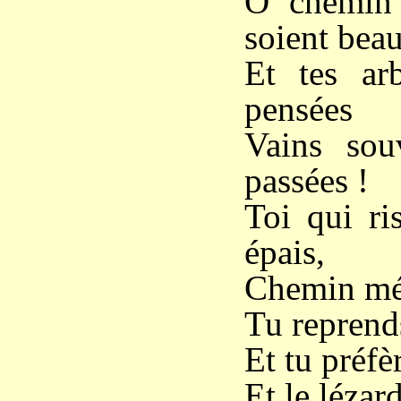
Ô chemin 
soient bea
Et tes ar
pensées
Vains sou
passées !
Toi qui ri
épais,
Chemin mél
Tu reprends
Et tu préfè
Et le lézar