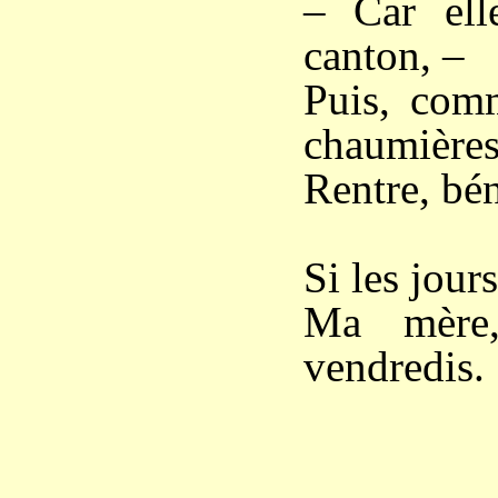
– Car ell
canton, –
Puis, com
chaumières
Rentre, bén
Si les jour
Ma mère
vendredis.