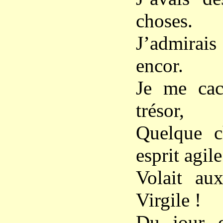
choses.
J’admirais 
encor.
Je me cac
trésor,
Quelque c
esprit agile
Volait au
Virgile !
Du jour q