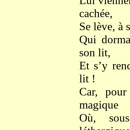
Lui vienne
cachée,
Se lève, à
Qui dormai
son lit,
Et s’y ren
lit !
Car, pour 
magique
Où, sous