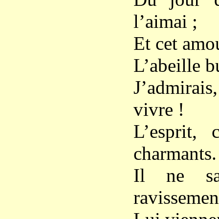
l’aimai ;
Et cet amo
L’abeille b
J’admirais,
vivre !
L’esprit,
charmants.
Il ne sa
ravissemen