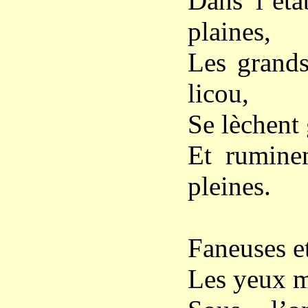
Dans l’éta
plaines,
Les grands
licou,
Se lèchent 
Et ruminen
pleines.
Faneuses et
Les yeux mi