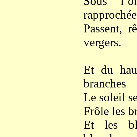
Sous l’om
rapprochée
Passent, r
vergers.
Et du haut
branches
Le soleil s
Frôle les b
Et les bl