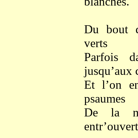
blanches.
Du bout d
verts
Parfois d
jusqu’aux
Et l’on en
psaumes
De la ne
entr’ouvert