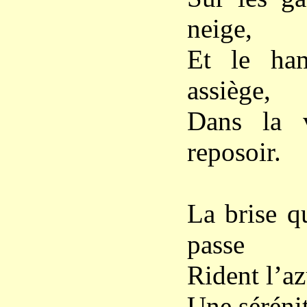
neige,
Et le ham
assiège,
Dans la 
reposoir.
La brise q
passe
Rident l’az
Une séréni