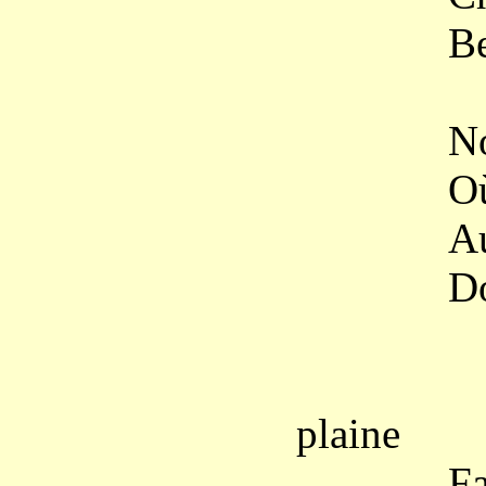
Belles, 
Nous en 
Où chaqu
Au bruit
Dormiron
Plus ta
plaine
Fauchero