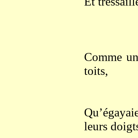
Et tressaill
Elles p
La fla
Comme un 
toits,
Et le v
Dans l
Qu’égayaie
leurs doigts