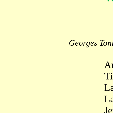
Georges Tonn
Au fond 
Tillez, f
La neige
La bise à
Jetez, j