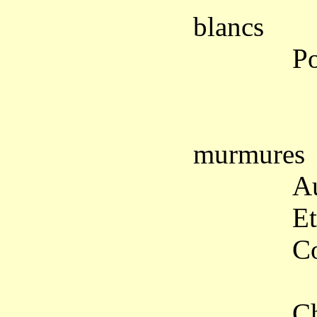
blancs
Pour nos
Nous n
murmures
Aux épo
Et leurs
Comme en
Chantez,