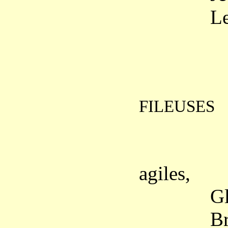
Le sarme
FILEUSES
« Sans 
agiles,
Glissez, 
Brins od