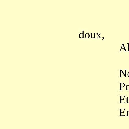
– Dites
doux,
Ah dites
Nous en 
Pour la 
Et l’on 
En perles