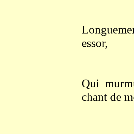
Et l’on
Dans la
Longuemen
essor,
Et frôl
Les vie
Qui murmu
chant de m