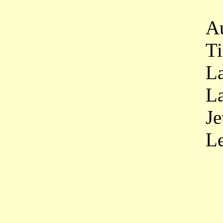
Au fond 
Tillez, f
La neige
La bise 
Jetez, j
Le sarme