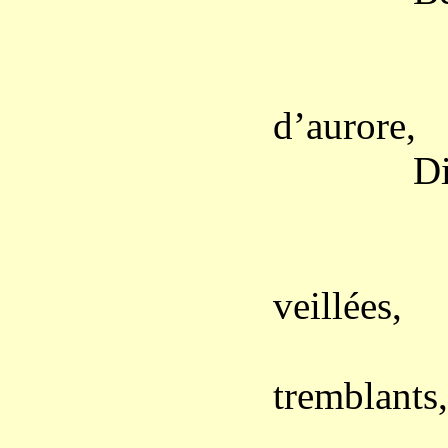
– Bell
d’aurore,
Dites, q
« Sous
veillées,
Le cœu
tremblants,
Nous en