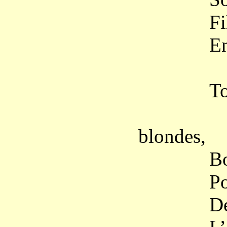
Fils de 
En cade
Tournez,
Comme 
blondes,
Bourdonn
Pour qu’e
De sa pâ