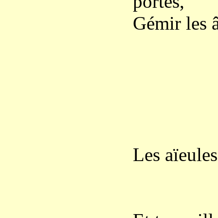
portes,
Gémir les â
L’hiver
Gronde a
Les aïeules
S’éveil
Dans l’