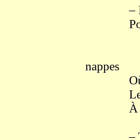
– Filez, 
Pour la V
– Nous 
nappes
Où le di
Les gars
À plein 
– Tourne