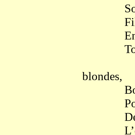
Sous le d
Fils de 
En cade
Tournez,
Comme 
blondes,
Bourdonn
Pour qu’e
De sa pâ
L’ombre