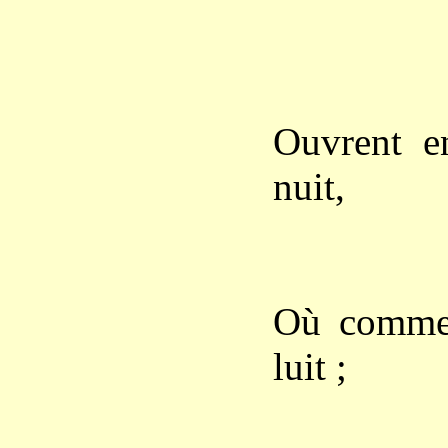
Loin d
Les pa
Ouvrent en
nuit,
Et vien
Voltige
Où comme u
luit ;