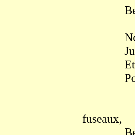
Belles, 
Nous our
Jupons b
Et colle
Pour orne
– Tour
fuseaux,
Belles, f