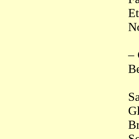
Et devan
Nos fille
– Chante
Belles, 
Sans brui
Glissez, 
Brins od
Sous le d