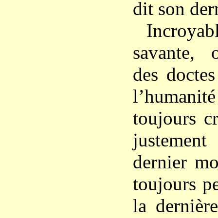
dit son der
Incroy
savante, o
des doctes
l’humani
toujours c
justemen
dernier mo
toujours pe
la dernièr