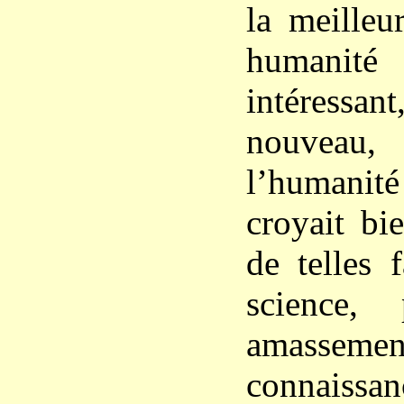
la meilleu
humanité
intéressa
nouveau
l’humani
croyait bi
de telles 
science,
amasse
connaissanc