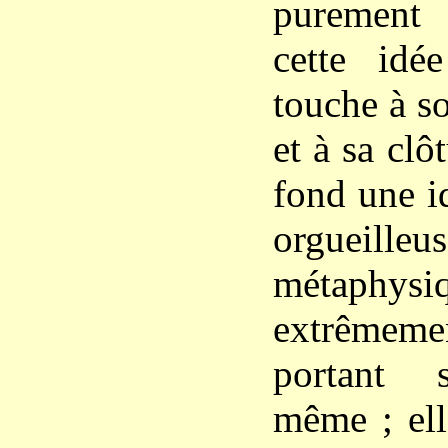
purement 
cette idée
touche à s
et à sa clô
fond une i
orgueilleu
métaphysiq
extrêmem
portant 
même ; ell