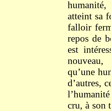
humanité,
atteint sa f
falloir fer
repos de b
est intére
nouveau, 
qu’une hum
d’autres, c
l’humani
cru, à son t