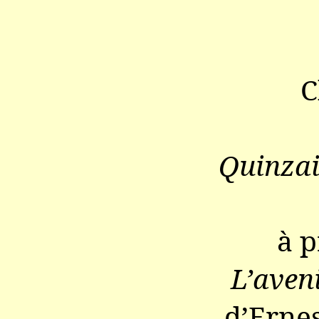
C
Quinza
à p
L’aveni
d’Erne