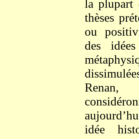
la plupart
thèses pré
ou positiv
des idées
métaph
dissimulée
Renan,
considé
aujourd’hu
idée hist