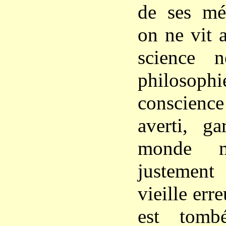
de ses mé
on ne vit 
science 
philosophie
conscienc
averti, g
monde mo
justemen
vieille err
est tomb