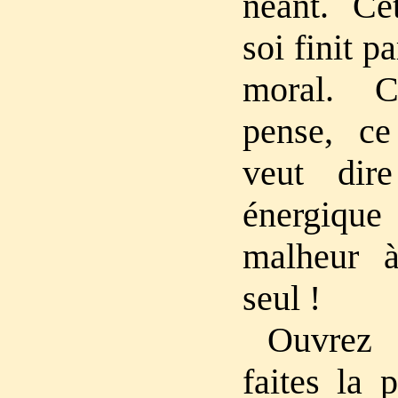
néant. Cet
soi finit p
moral. C
pense, ce
veut dir
énergiqu
malheur à
seul !
Ouvrez 
faites la 