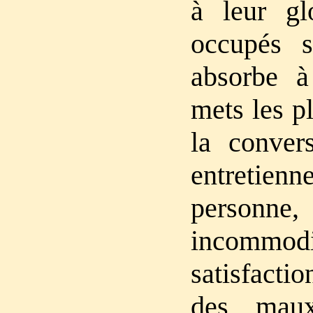
à leur gl
occupés s
absorbe à
mets les p
la convers
entretie
personn
incommod
satisfacti
des maux