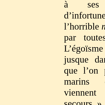
à ses 
d’infor
l’horrible
par toute
L’égoïs
jusque da
que l’on 
marins é
viennent
secours. »