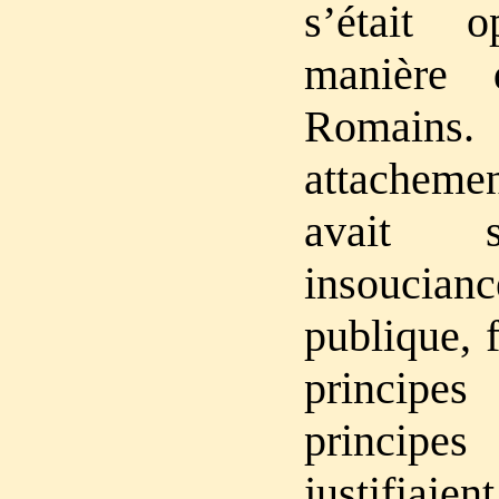
s’était 
manière 
Romain
attachemen
avait 
insoucianc
publique, 
principe
princi
justifiai