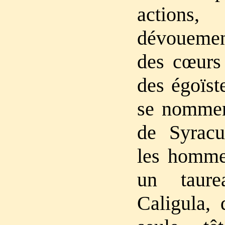
actions,
dévoueme
des cœurs
des égoïst
se nommen
de Syracu
les homme
un taure
Caligula, 