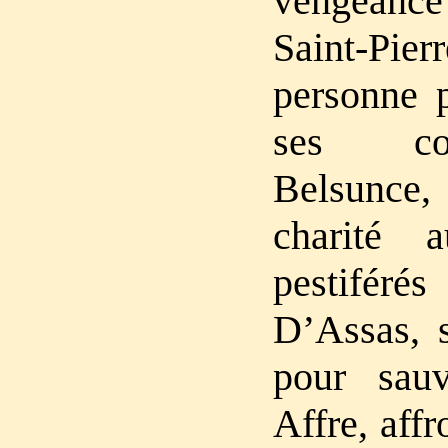
vengeance
Saint-Pie
personne p
ses co
Belsunce,
charité 
pestiférés
D’Assas, s
pour sau
Affre, affr