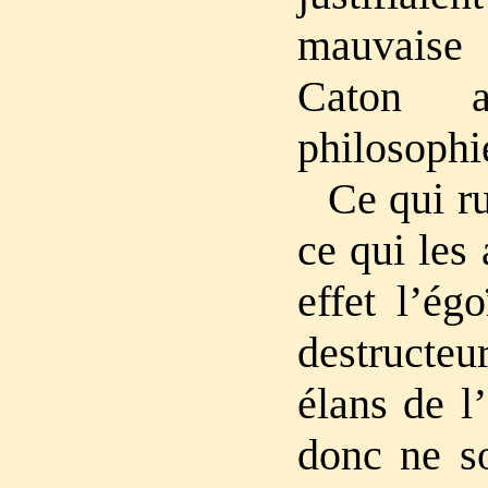
mauvaise
Caton 
philosophi
Ce qui ru
ce qui les 
effet l’ég
destructe
élans de l
donc ne so