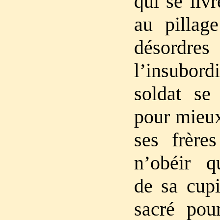
qui se liv
au pillag
déso
l’insubord
soldat se 
pour mieux
ses frère
n’obéir q
de sa cupi
sacré pour