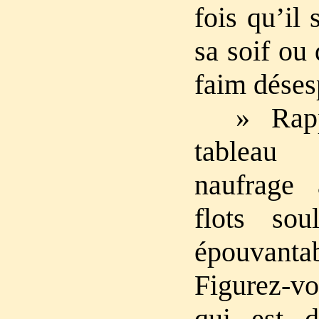
fois qu’il 
sa soif ou 
faim déses
» Rapp
tableau
naufrage
flots so
épouvant
Figurez-v
qui est d