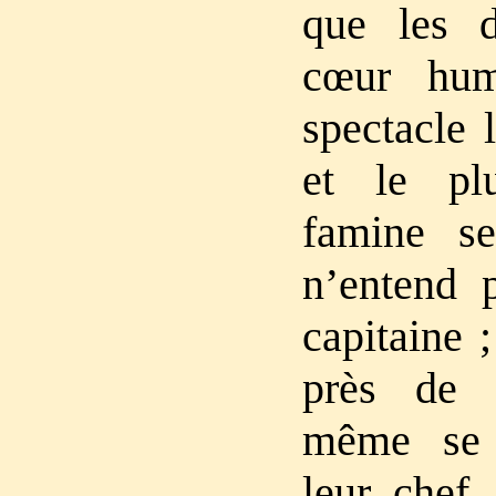
que les d
cœur hum
spectacle 
et le pl
famine s
n’entend 
capitaine 
près de 
même se 
leur chef,