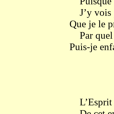
Puisque m
J’y vois p
Que je le p
Par quel e
Puis-je enf
L’
L’Esprit D
De cet en