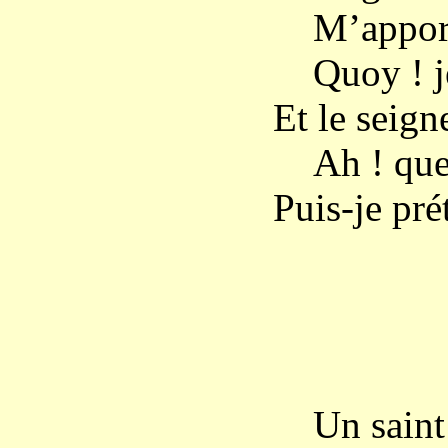
M’apportez
Quoy ! je 
Et le seign
Ah ! quel 
Puis-je pré
L’
Un saint t