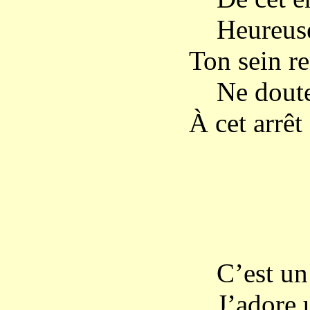
Heureuse 
Ton sein re
Ne doute 
À cet arrê
MA
C’est un a
J’adore un