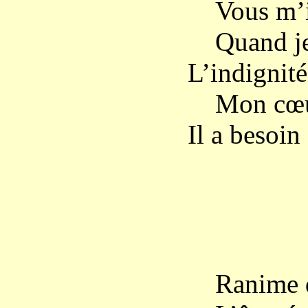
Vous m’ins
Quand je 
L’indignit
Mon cœur c
Il a besoin
L’
Ranime do