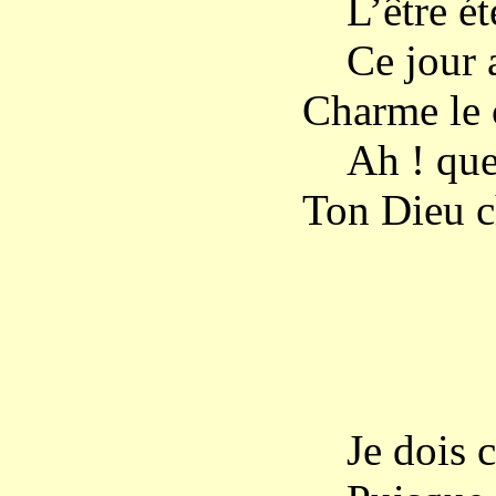
L’être éter
Ce jour ap
Charme le c
Ah ! que t
Ton Dieu ch
MA
Je dois cro