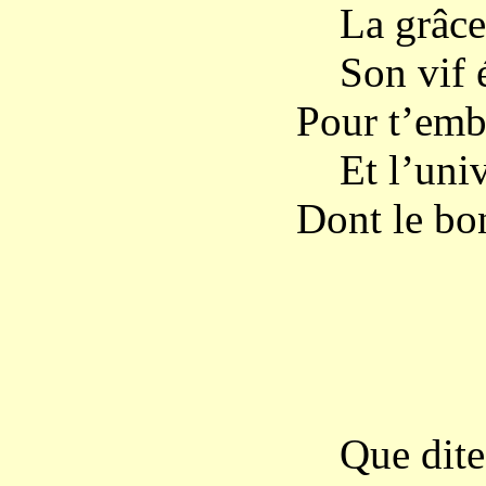
La grâce e
Son vif éc
Pour t’emb
Et l’unive
Dont le bo
MA
Que dites-