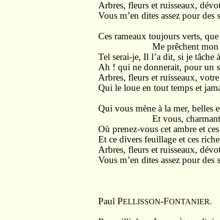
Arbres, fleurs et ruisseaux, dévot
Vous m’en dites assez pour des s
Ces rameaux toujours verts, que
Me prêchent mon dev
Tel serai-je, Il l’a dit, si je tâche 
Ah ! qui ne donnerait, pour un s
Arbres, fleurs et ruisseaux, vot
Qui le loue en tout temps et jama
Qui vous mène à la mer, belles et
Et vous, charmantes f
Où prenez-vous cet ambre et ces 
Et ce divers feuillage et ces rich
Arbres, fleurs et ruisseaux, dévot
Vous m’en dites assez pour des s
Paul P
-F
.
ELLISSON
ONTANIER