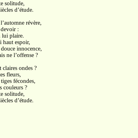
e solitude,
iècles d’étude.
 l’automne révère,
oir :
à lui plaire.
i haut espoir,
re douce innocence,
is ne l’offense ?
 claires ondes ?
leurs,
tiges fécondes,
es couleurs ?
e solitude,
iècles d’étude.