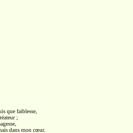
is que faiblesse,
eur ;
sagesse,
mais dans mon cœur.