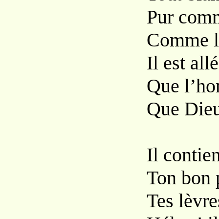
Pur comm
Comme le 
Il est al
Que l’ho
Que Dieu 
Il contie
Ton bon p
Tes lèvre