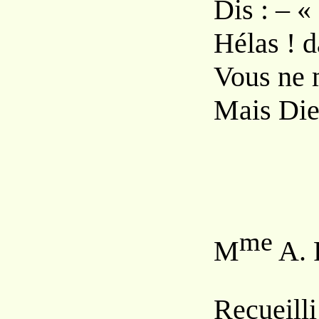
Dis : – «
Hélas ! 
Vous ne 
Mais Dieu
me
M
A. 
Recueill