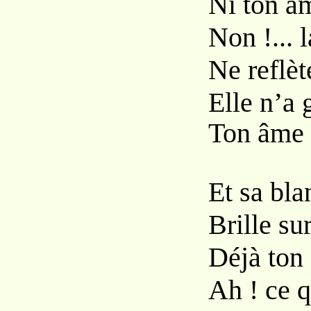
Ni ton âm
Non !... 
Ne reflèt
Elle n’a 
Ton âme b
Et sa bl
Brille su
Déjà ton
Ah ! ce q