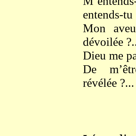
M’entends-
entends-tu
Mon aveu 
dévoilée ?..
Dieu me par
De m’êtr
révélée ?...