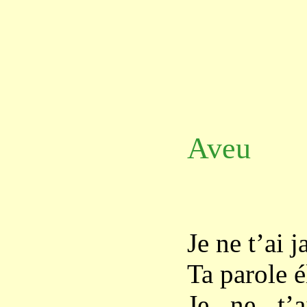
Aveu
Je ne t’ai 
Ta parole é
Je ne t’