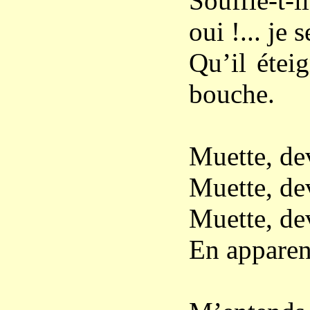
Souffle-t-
oui !... je 
Qu’il étei
bouche.
Muette, dev
Muette, dev
Muette, dev
En apparenc