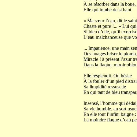
À se résorber dans la boue,
Elle qui tombe de si haut.
« Ma sœur l’eau, dit le sain
Chaste et pure !... » Lui qui
Si bien d’elle, qu’il exorcis
L’eau malchanceuse que voi
... Impatience, une main se
Des nuages briser le plomb.
Miracle ! à présent l’azur t
Dans la flaque, miroir oblo
Elle resplendit. On hésite
À la fouler d’un pied distrait
Sa limpidité ressuscite
En qui tant de bleu transpara
Insensé, l’homme qui déda
Sa vie humble, au sort usuel
En elle tout l’infini baigne :
La moindre flaque d’eau peut 