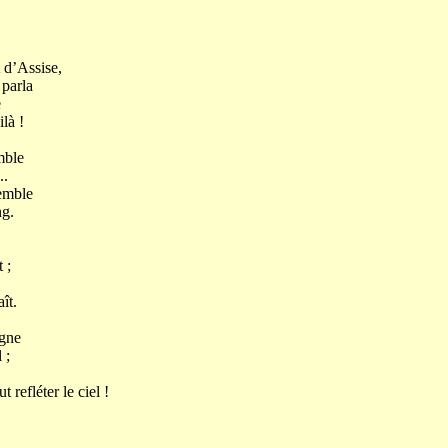
t d’Assise,
 parla
e
là !
mble
..
remble
ng.
 ;
ît.
igne
 ;
refléter le ciel !