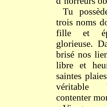
d’horreurs ob
Tu possède
trois noms d
fille et é
glorieuse. 
brisé nos lie
libre et heu
saintes plaie
véritable 
contenter mo