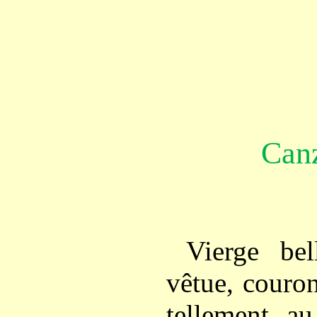
Can
Vierge bel
vêtue, couron
tellement au