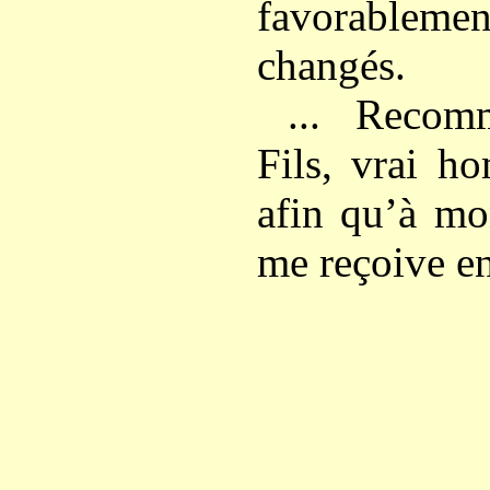
favorableme
changés.
... Recom
Fils, vrai h
afin qu’à mo
me reçoive en