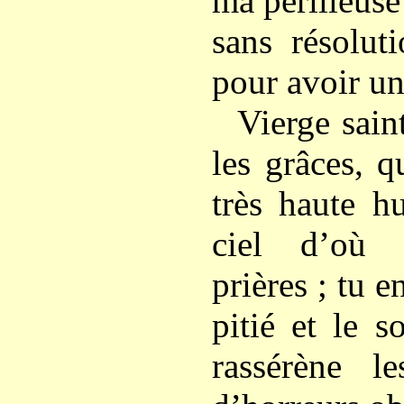
ma périlleuse 
sans résolut
pour avoir un 
Vierge sain
les grâces, q
très haute h
ciel d’où 
prières ; tu e
pitié et le s
rassérène le