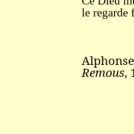
Ce Dieu mu
le regarde f
Alphonse
Remous
,