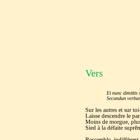
Vers
Et nunc dimittis ser
Secundun verbum tuu
Sur les autres et sur t
Laisse descendre le pa
Moins de morgue, plu
Sied à la défaite suprê
Ressemble, indifférent