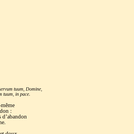
vum tuum, Domine,
m, in pace.
oi-même
rdon :
s d’abandon
me.
 et doux,