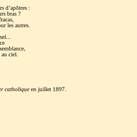
s d’apôtres :
urs bras ?
racas,
r les autres.
el...
ce
isemblance,
au ciel.
ur catholique
en juillet 1897.