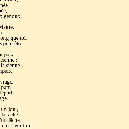
rnée
ée,
ux genoux.
Maître.
i :
long que toi,
 peut-être.
en paix,
cienne :
la sienne ;
mpais.
vrage,
 part,
départ,
age.
 un jour,
 la tâche :
’un lâche,
c’est leur tour.