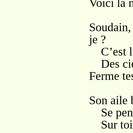
Voici la n
Soudain
je ?
C’est l
Des cie
Ferme tes
Son aile
Se pen
Sur toi