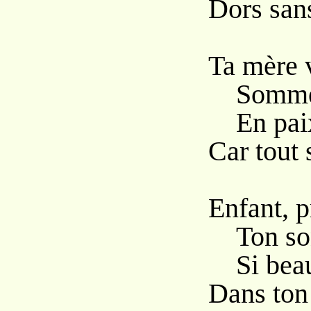
Dors sans
Ta mère v
Sommei
En pai
Car tout s
Enfant, 
Ton so
Si bea
Dans ton 