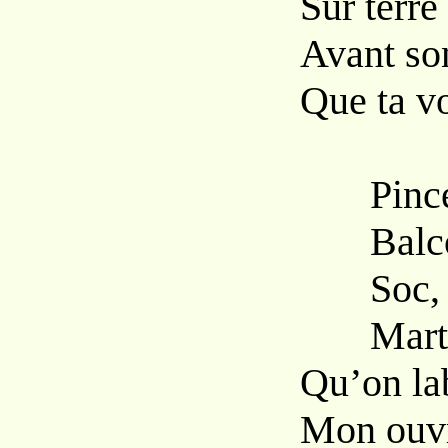
Sur terre
Avant son
Que ta vo
Pince, q
Balcon, 
Soc, qui
Marteau,
Qu’on la
Mon ouvra