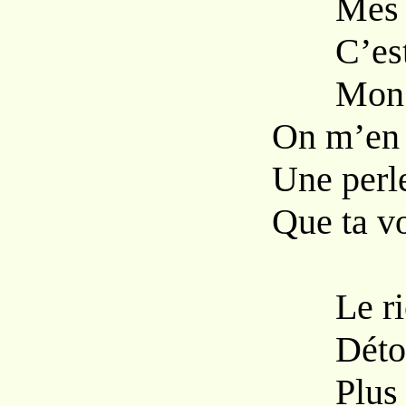
Mes bras
C’est l
Mon cou
On m’en 
Une perl
Que ta vo
Le rich
Détourne
Plus d’