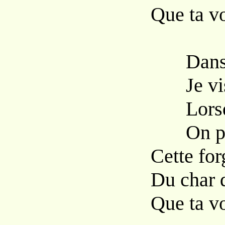
Que ta vo
Dans mo
Je vis p
Lorsqu’à
On peut 
Cette for
Du char d
Que ta vo