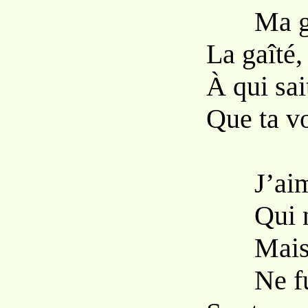
Ma gaîté
La gaîté,
À qui sai
Que ta vo
J’aime à
Qui nou
Mais jam
Ne fut 