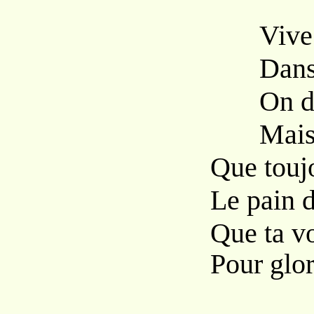
Vive la 
Dans ce
On dit q
Mais l’h
Que touj
Le pain d
Que ta v
Pour glori