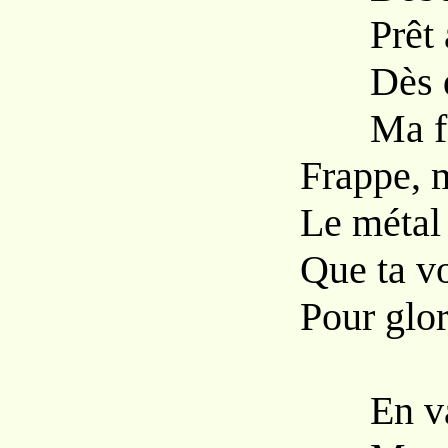
Prêt au 
Dès que
Ma forg
Frappe, m
Le métal 
Que ta v
Pour glori
En vain