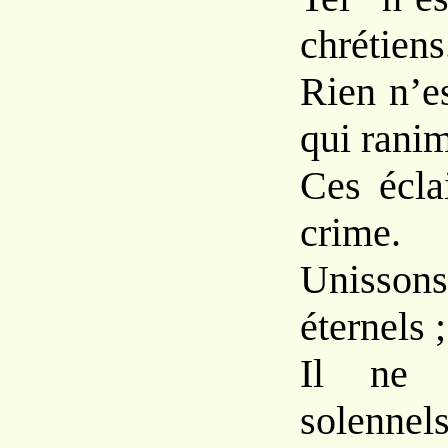
chrétiens
Rien n’es
qui rani
Ces écla
crime.
Unisson
éternels ;
Il ne 
solennels