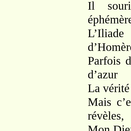
Il sour
éphémère
L’Iliad
d’Homère
Parfois 
d’azur
La vérit
Mais c’e
révèles,
Mon Dieu