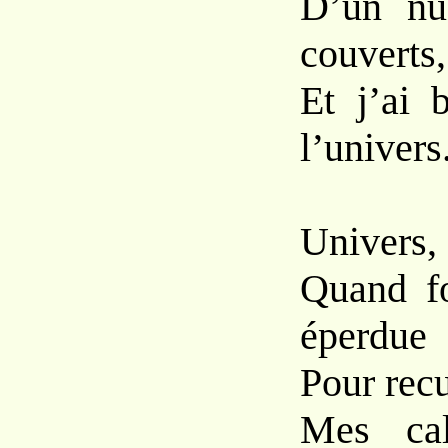
D’un nua
couverts,
Et j’ai 
l’univers
Univers, 
Quand fo
éperdue
Pour recu
Mes cal