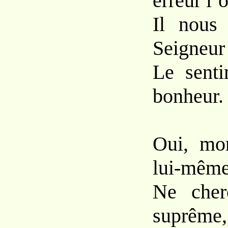
erreur l’
Il nous
Seigneur 
Le senti
bonheur.
Oui, mor
lui-même
Ne cherc
suprême,