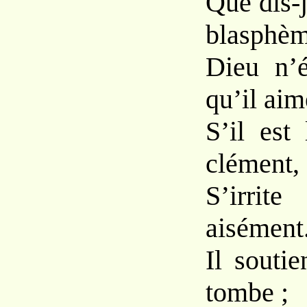
Que dis-j
blasphèm
Dieu n’é
qu’il aim
S’il est
clément,
S’irrit
aisément
Il souti
tombe ;