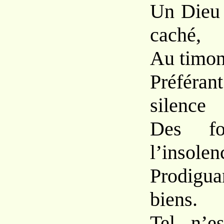
Un Dieu 
caché,
Au timon 
Préféran
silence
Des for
l’insolen
Prodigua
biens.
Tel n’es