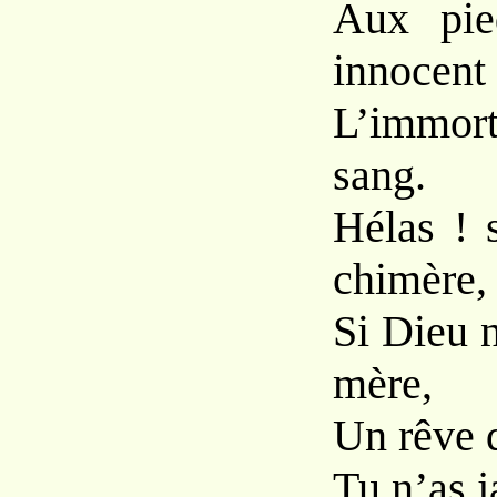
Aux pie
innocent
L’immort
sang.
Hélas ! 
chimère,
Si Dieu 
mère,
Un rêve d
Tu n’as j