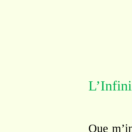
L’Infini
Que m’im