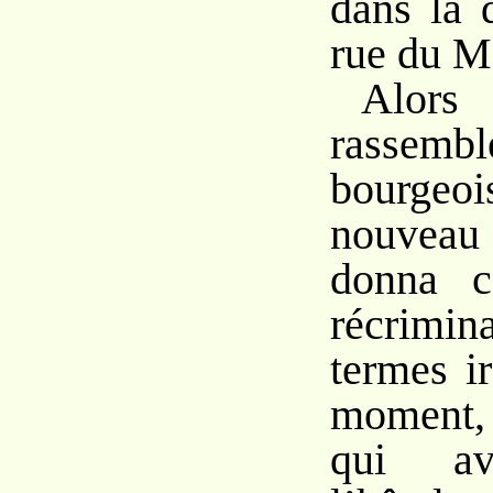
dans la 
rue du M
Al
rassem
bourgeoi
nouvea
donna c
récrimin
termes i
moment,
qui ava