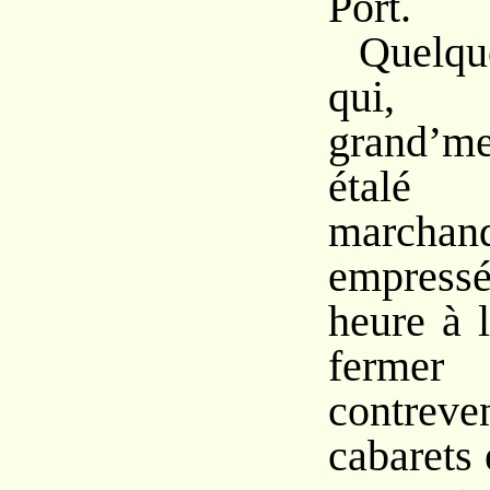
Port.
Quelqu
qui, 
grand’m
étal
marchand
empress
heure à l
ferm
contreve
cabarets e