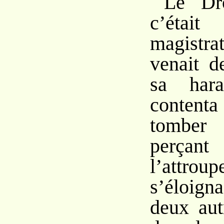
Le Dro
c’éta
magistra
venait d
sa har
content
tomber
perç
l’attr
s’éloign
deux aut