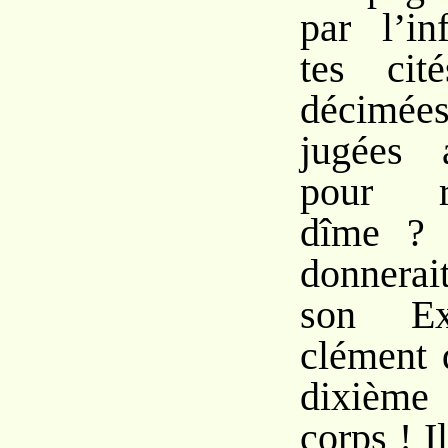
par l’i
tes cit
décimée
jugées 
pour r
dîme ? 
donnera
son Exc
clément 
dixième
corps ! I