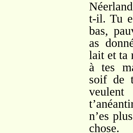
Néerland
t-il. Tu
bas, pau
as donné
lait et ta
à tes ma
soif de 
veulent
t’anéan
n’es plu
chose