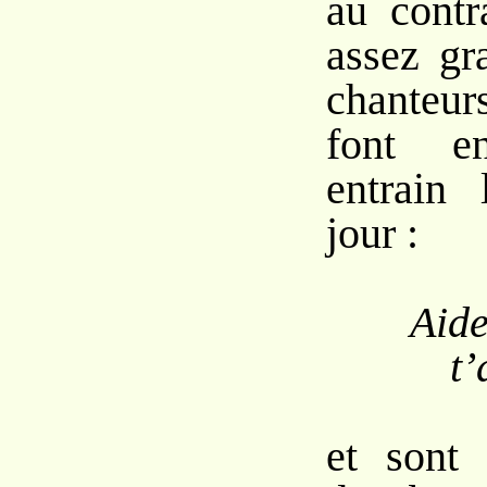
au contr
assez gr
chanteur
font en
entrain 
jour :
Aide
t’
et sont 