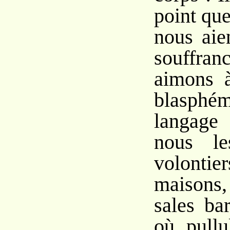
point qu
nous aie
souffra
aimons à
blasphé
langage
nous le
volonti
maisons
sales ba
où pullu