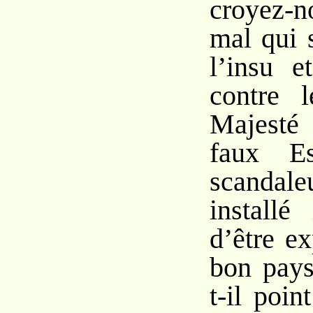
croyez-
mal qui s
l’insu e
contre 
Majesté
faux Es
scandale
installé
d’être e
bon pays
t-il poi