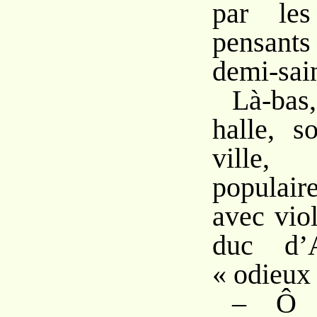
par les
pensan
demi-sain
Là-bas
halle, s
ville,
populair
avec vio
duc d’
« odieux 
– Ô N