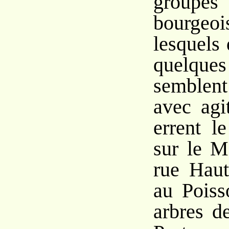
groupes
bourge
lesquels
quelqu
semblent
avec agi
errent l
sur le M
rue Haut
au Poiss
arbres d