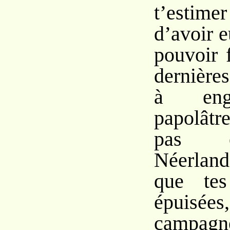
t’estim
d’avoir 
pouvoir f
dernière
à engr
papolâtr
pas ê
Néerlan
que tes
épuis
campagn