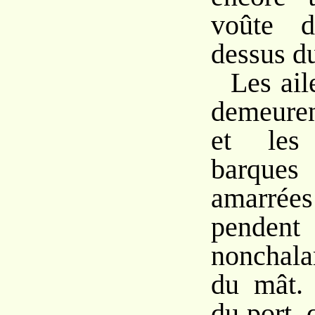
voûte d
dessus d
Les ail
demeure
et les
barques
amarrée
pendent
nonchala
du mât. 
du port, 