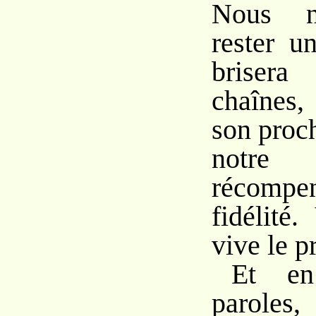
Nous n
rester u
brisera
chaînes, 
son proc
notre 
récompen
fidélité
vive le p
Et en
paroles