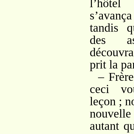
l’hôte
s’avança
tandis q
des as
découvrai
prit la pa
– Frère
ceci vo
leçon ; n
nouvel
autant q