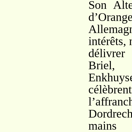
Son Alte
d’Orang
Allemag
intérêts,
délivre
Briel, 
Enkhuys
célèb
l’affranc
Dordre
mains 