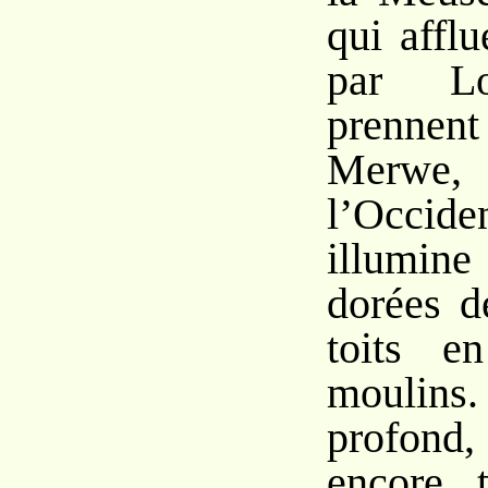
qui affl
par Lo
prennent
Merwe,
l’Occide
illumine
dorées d
toits e
moulin
profond,
encore t