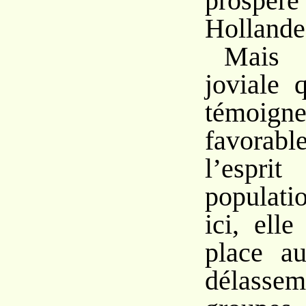
prosp
Hollande
Mais s
joviale 
témoign
favora
l’esp
populati
ici, elle
place a
délass