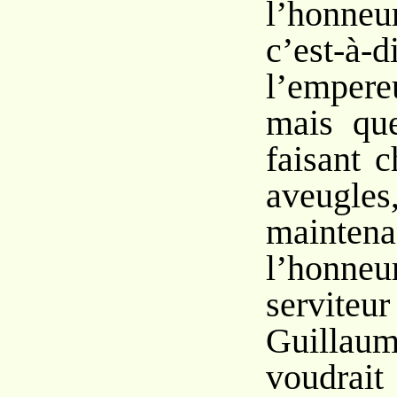
l’honne
c’est
l’empere
mais que
faisant 
aveugl
maint
l’honne
serviteu
Guilla
voudrait