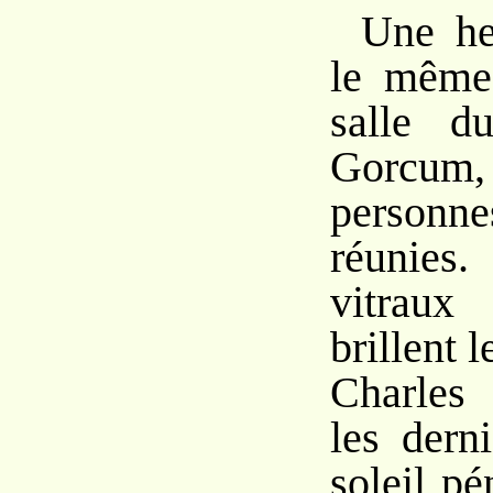
Une he
le même 
salle d
Gorcu
personne
réunies.
vitraux
brillent 
Charles
les dern
soleil pé