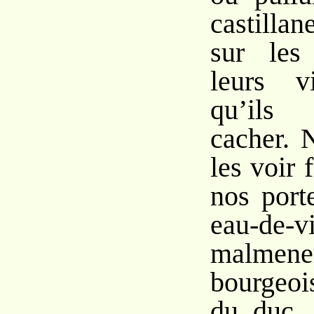
castillan
sur les
leurs v
qu’ils
cacher. 
les voir 
nos port
eau-d
malm
bourgeoi
du duc,