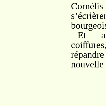
Corné
s’écr
bourgeoi
Et ag
coiffure
répand
nouvelle 