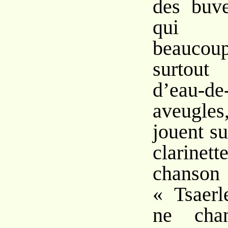
des buve
qui a
beaucou
surtou
d’eau-
aveugles
jouent su
clarinet
cha
« Tsaerl
ne cha