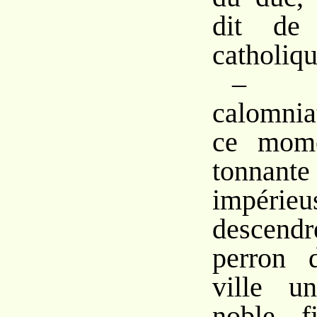
dit de
catholiq
– S
calomniat
ce mome
tonn
impérieus
descen
perron 
ville 
noble f