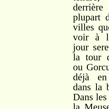
derrière
plupart 
villes q
voir à l
jour ser
la tour
ou Gorcu
déjà en 
dans la 
Dans les
la Meus