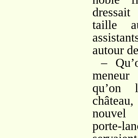
dressai
taille 
assista
autour de
– Qu’o
meneur
qu’on 
château
nouvel 
porte-l