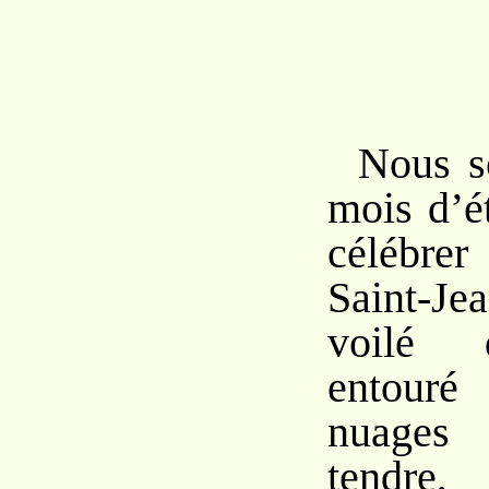
Nous s
mois d’é
célébrer
Saint-Jea
voilé 
entour
nuages
tendr