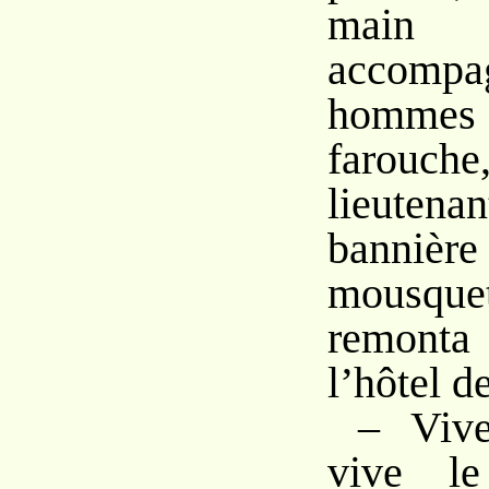
main
accompa
hommes
farouc
lieute
banni
mousqu
remonta 
l’hôtel de
– Vive
vive le