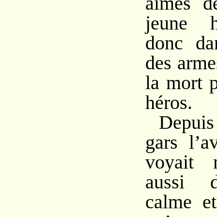
aimés d
jeune 
donc dan
des arme
la mort 
héros.
Depuis
gars l’a
voyait 
aussi d
calme et