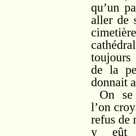
qu’un pa
aller de
cimeti
cathédral
toujours 
de la pe
donnait a
On se 
l’on croy
refus de 
y eût 