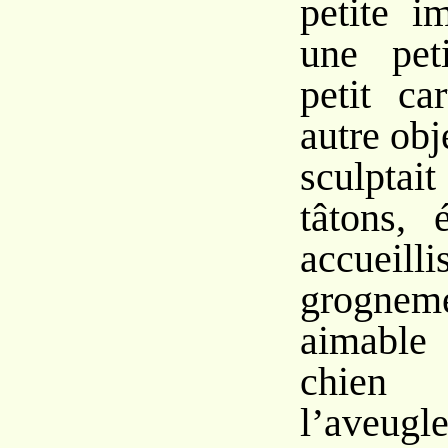
petite i
une pet
petit ca
autre obj
sculptait
tâtons, 
accueil
grogn
aimable
chien 
l’aveug