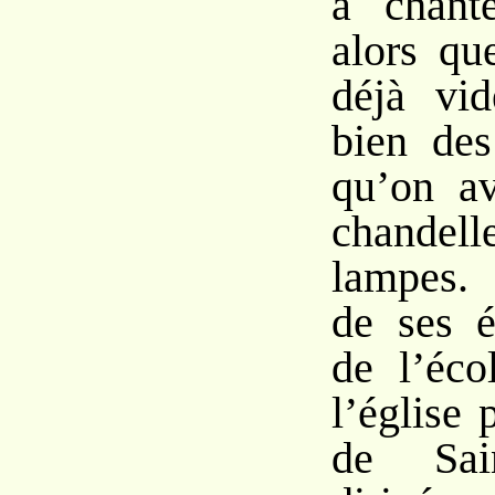
à chant
alors que
déjà vid
bien des
qu’on av
chande
lampes.
de ses é
de l’éco
l’église 
de Sain