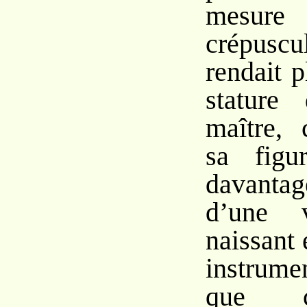
mesur
crépusc
rendait p
stature
maître, 
sa figur
davan
d’une v
naissant 
instrume
que c