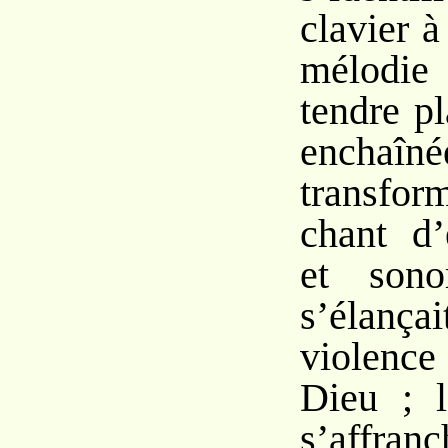
clavier 
mélodie 
tendre p
ench
transfo
chant d’
et sono
s’éla
violen
Dieu ; l
s’affran