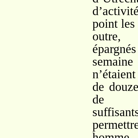
d’activit
point le
outre
éparg
semaine 
n’étaien
de douze
de pr
suffi
permett
homme d