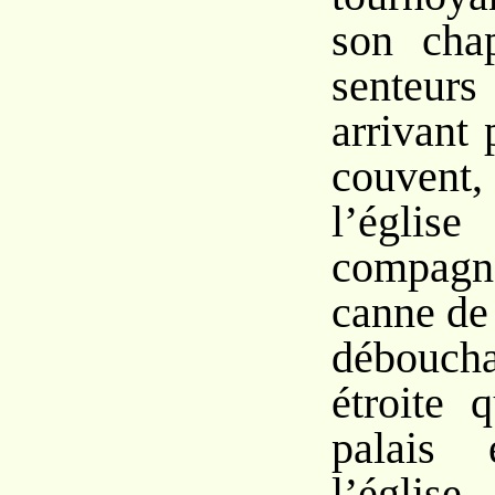
son cha
senteur
arrivant 
couven
l’églis
compag
canne de
déboucha
étroite 
palais 
l’église