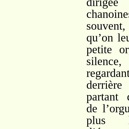
dirig
chanoin
souvent,
qu’on le
petite o
silence
regard
derrièr
partant
de l’org
plus 