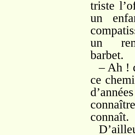
triste l’o
un enfa
compatis
un rem
barbet.
– Ah ! d
ce chemi
d’années
connaîtr
connaît.
D’aill