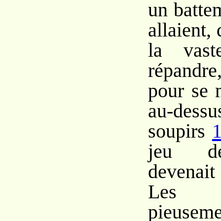
un battem
allaient,
la vast
répandre
pour se 
au-dessus
soupirs
jeu de
devenait
Les 
pieuseme