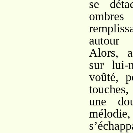
se déta
omb
rempliss
autour 
Alors, a
sur lui
voûté, p
touches,
une dou
mélodie
s’échap