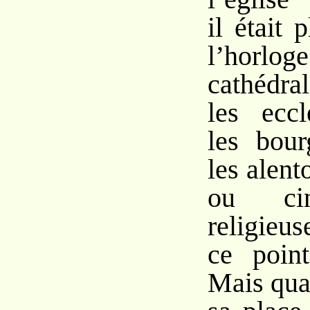
il était 
l’hor
cathédr
les eccl
les bour
les alent
ou ci
religieu
ce point
Mais quan