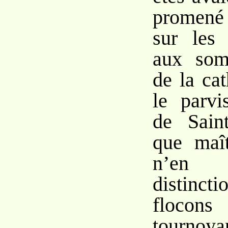
promené
sur les 
aux som
de la ca
le parvi
de Saint
que maît
n’en 
distinc
flocon
tournoy