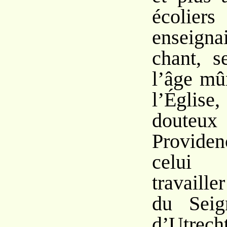
écolier
enseign
chant, s
l’âge mûr
l’Églis
doute
Providen
celui 
travaille
du Seig
d’Utrech