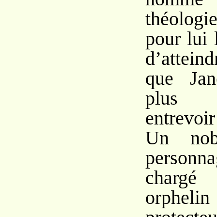
théologi
pour lui 
d’atteind
que Jan
plus 
entrevoir
Un nob
personn
chargé 
orpheli