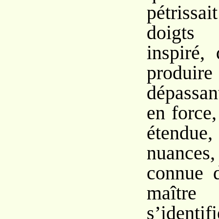
pétriss
doigts 
inspiré, 
produi
dépassan
en force,
étendue,
nuances,
connue d
maîtr
s’identi