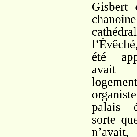
Gisbert 
chanoine
cathédral
l’Évêché
été app
avait 
logem
organist
palais 
sorte qu
n’avait,