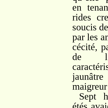
en tena
rides cr
soucis de
par les 
cécité, p
de l’
caractéri
jaunâtre
maigreur 
Sept h
étés avai