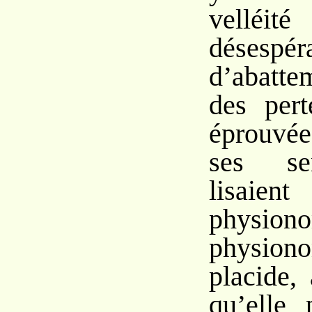
vell
déses
d’abattem
des pert
éprouvé
ses se
lisaie
physiono
physiono
placide,
qu’elle 