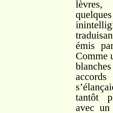
lèvres
quelqu
inintellig
traduis
émis par
Comme un
blanches
accords
s’élançai
tantôt p
avec un 