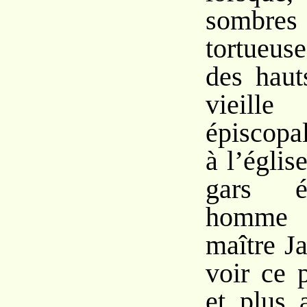
somb
tortueus
des haut
vieill
épiscopal
à l’églis
gars é
homme e
maître J
voir ce p
et plus 