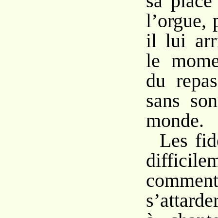
sa place
l’orgue, 
il lui ar
le mome
du repas
sans son
monde.
Les fid
difficil
comment 
s’attarde