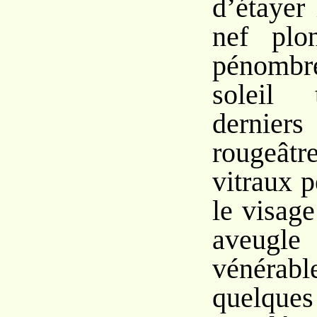
d’étayer
nef plo
pénombr
soleil 
derni
rougeâtre
vitraux p
le visage
aveugle
vénérab
quelques