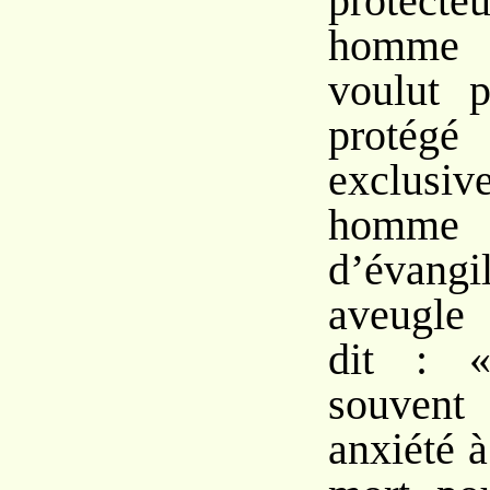
protecteu
homme 
voulut 
proté
exclus
homme d
d’évangi
aveugle
dit : «
souvent
anxiété 