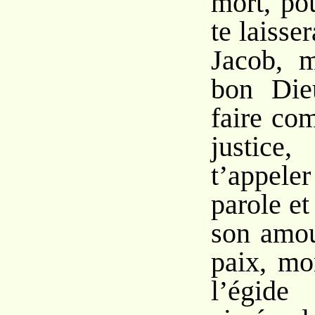
mort, po
te laisse
Jacob, m
bon Die
faire co
justice
t’appele
parole et 
son amou
paix, mo
l’égide