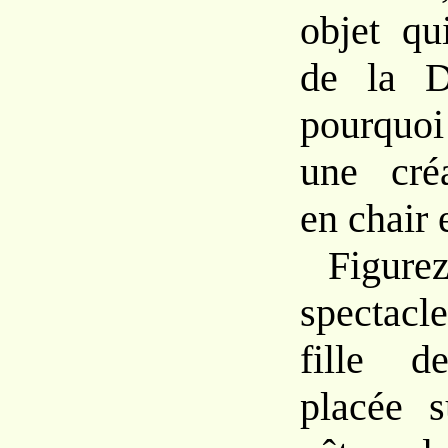
objet qu
de la Di
pourquoi
une créa
en chair 
Figur
spectacl
fille d
placée s