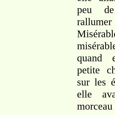
peu de
rallumer 
Miséra
misérabl
quand e
petite c
sur les 
elle av
morceau 