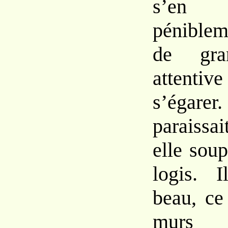
s’en 
péniblem
de gran
attenti
s’égarer
paraissa
elle soup
logis. I
beau, ce
murs 