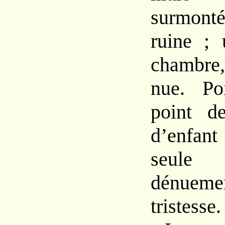
surmonté
ruine ; 
chambre
nue. Po
point d
d’enfant
seule
dénue
tristesse.