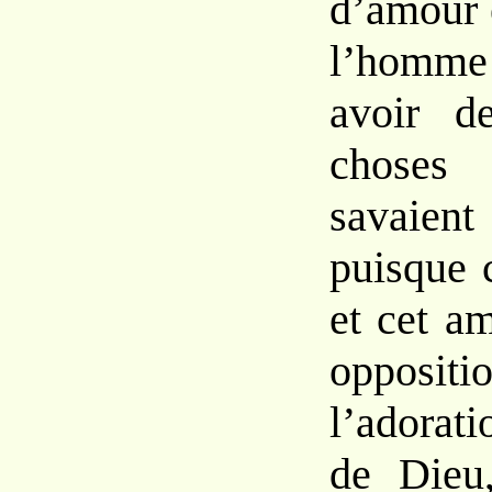
d’amour 
l’homm
avoir d
choses 
savaien
puisque 
et cet a
oppos
l’adorat
de Dieu,