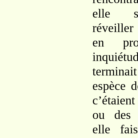
elle s
réveiller
en pr
inquié
termin
espèce d
c’étaie
ou des j
elle fai