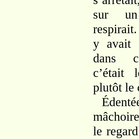
sur un
respirait
y avait 
dans c
c’était 
plutôt le
Éden
mâchoire
le regar