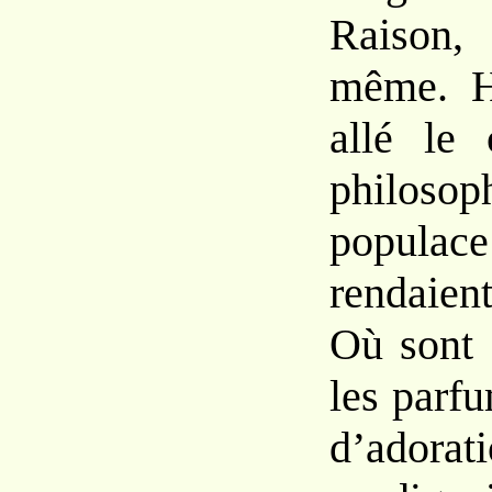
Raison,
même. H
allé le 
philos
populace
rendaien
Où sont 
les parfu
d’adorat