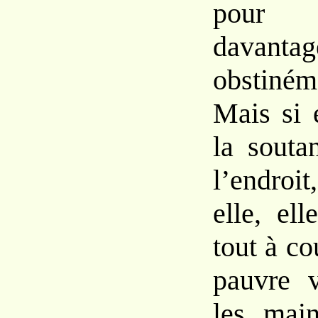
pour 
davantag
obstiné
Mais si 
la souta
l’endroi
elle, ell
tout à co
pauvre v
les main