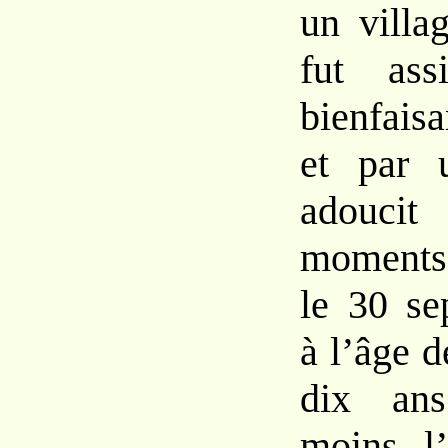
un villa
fut ass
bienfais
et par 
adoucit
moments
le 30 se
à l’âge d
dix ans
moins l