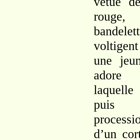
vêtue d
rouge, 
bandele
voltigen
une jeun
adore
laquelle
puis 
process
d’un cor