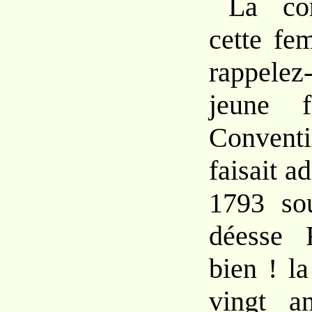
La con
cette fe
rappele
jeune f
Convent
faisait a
1793 sou
déesse 
bien ! la
vingt a