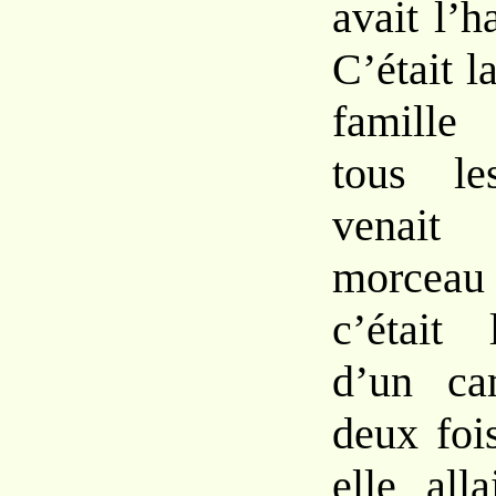
avait l’h
C’était 
famille 
tous le
venait
morcea
c’était
d’un ca
deux foi
elle all