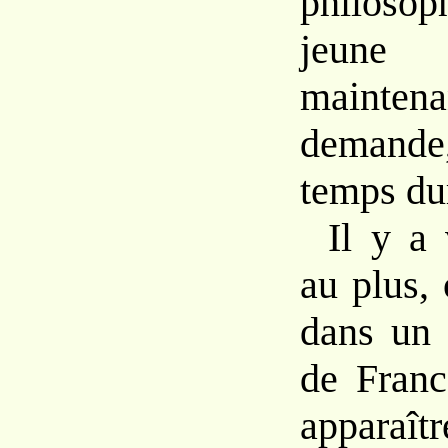
philoso
jeune 
maintena
demande
temps du
Il y a 
au plus, 
dans un 
de Fran
apparaîtr