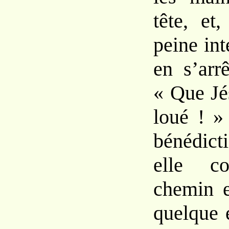
tête, et
peine inte
en s’arr
« Que Jé
loué ! »
bénédict
elle co
chemin e
quelque 