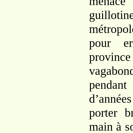
mena
guillotin
métropo
pour er
provinc
vagabond
pendant
d’années
porter b
main à so