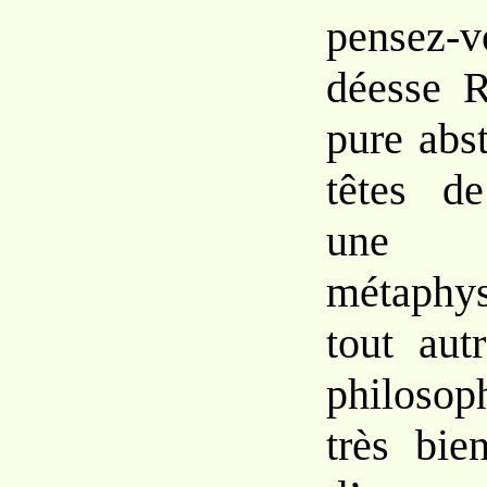
pensez-
déesse R
pure abs
têtes de
une
métaphy
tout aut
philoso
très bie