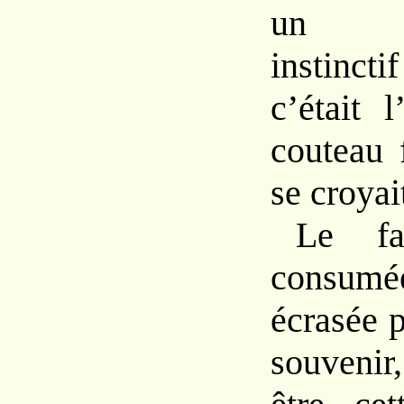
un m
instinc
c’était 
couteau 
se croyai
Le fa
consumé
écrasée p
souvenir,