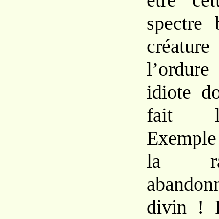
être ce
spectre 
créature
l’ordur
idiote d
fait l
Exemple 
la ra
abandon
divin ! 