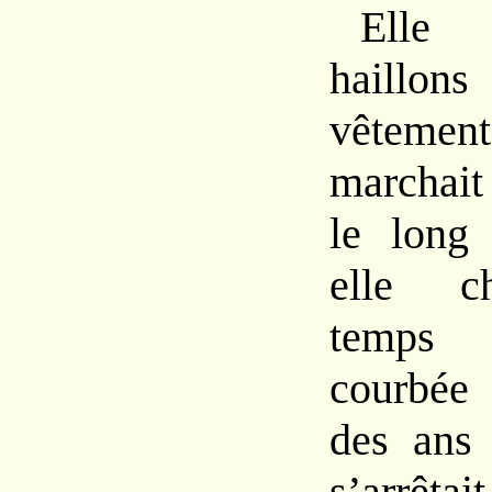
Elle 
haill
vêtem
marchai
le long
elle ch
temps
courbée 
des ans 
s’arrêta