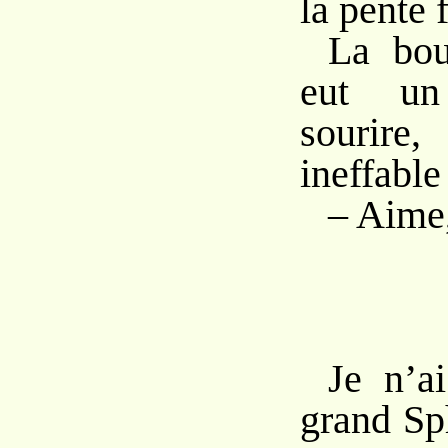
la pente f
La bou
eut un
sourire
ineffable
– Aime, 
Je n’a
grand Sp