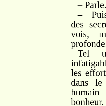
– Parle.
– Puis
des secr
vois, m
profonde
Tel u
infatiga
les effor
dans le
humain 
bonheur.