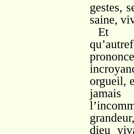
gestes, s
saine, viv
Et 
qu’autre
prono
incroya
orgueil, 
jamais
l’incomm
grandeu
dieu viv