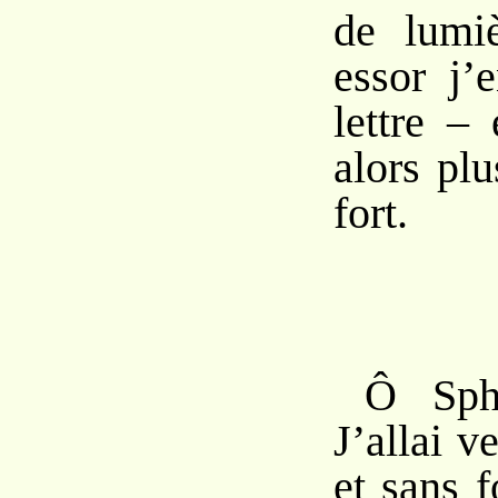
de lumi
essor j’
lettre –
alors plu
fort.
Ô Sph
J’allai v
et sans f