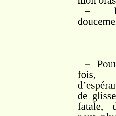
mon bras
– Pr
douceme
– Pour
fois
d’espéra
de gliss
fatale,