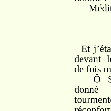
– Médit
Et j’ét
devant l
de fois m
– Ô S
donné
tourment
réconfort