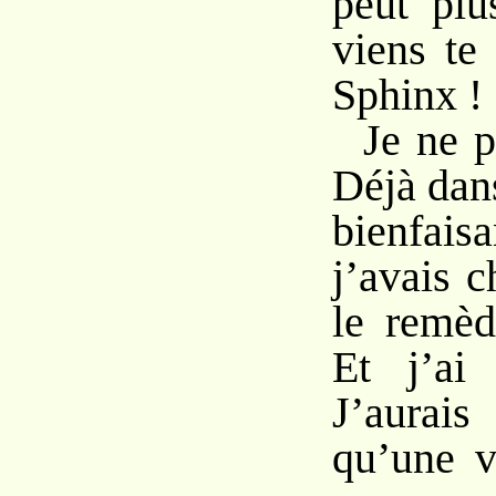
peut plu
viens te
Sphinx !
Je ne p
Déjà dan
bienfais
j’avais 
le remè
Et j’ai 
J’aurai
qu’une v