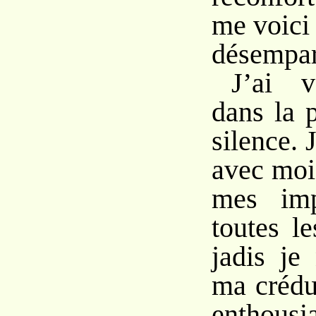
me voici 
désempar
J’ai v
dans la 
silence. 
avec moi
mes imp
toutes l
jadis je
ma crédu
enthous