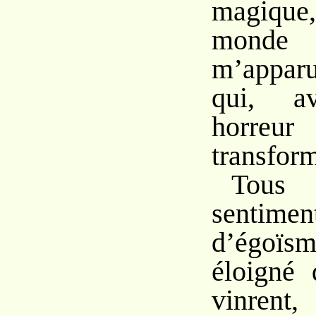
magiqu
monde
m’appar
qui, av
horreur
transfor
Tous 
sentim
d’égo
éloigné
vinrent