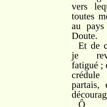
vers leq
toutes m
au pays
Doute.
Et de 
je rev
fatigué ;
crédule
partais,
découragé
Ô 