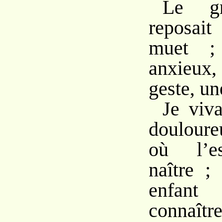
Le gr
reposai
muet ; 
anxieux,
geste, un
Je viva
douloure
où l’es
naître 
enfant 
connaî