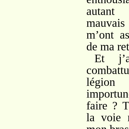
autant
mauvais
m’ont as
de ma ret
Et j’
combatt
légion 
importun
faire ? 
la voie 