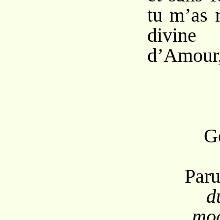
tu m’as 
divine
d’Amour,
G
Paru
d
mo