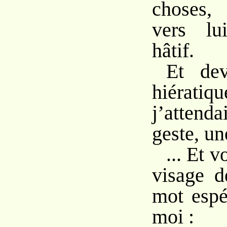
choses,
vers lu
hâtif.
Et dev
hiérati
j’attenda
geste, un
... Et v
visage d
mot espé
moi :