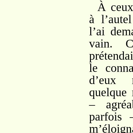
À ceux 
à l’aute
l’ai dem
vain. C
prétenda
le conna
d’eux 
quelque 
– agréa
parfois 
m’éloign