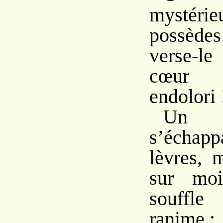
mystérie
possède
verse-
cœur 
endolori !
Un 
s’écha
lèvres, 
sur mo
souffl
ranime :