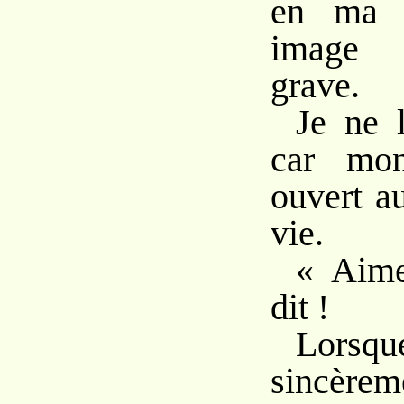
en ma 
image p
grave.
Je ne l
car mon
ouvert a
vie.
« Aime
dit !
Lorsqu
sincère