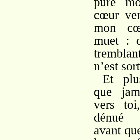
pure mo
cœur ver
mon cœu
muet : 
tremblan
n’est sort
Et plu
que jam
vers to
dénué d
avant que