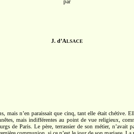
par
J. d’A
LSACE
ns, mais n’en paraissait que cinq, tant elle était chétive. E
nnêtes, mais indifférentes au point de vue religieux, co
urgs de Paris. Le père, terrassier de son métier, n’avait p
première communion, si ce n’est le jour de son mariage. La m