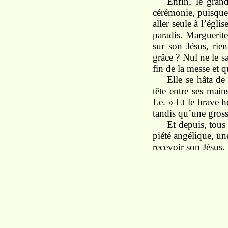
Enfin, le grand
cérémonie, puisque l
aller seule à l’égl
paradis. Marguerite
sur son Jésus, rien
grâce ? Nul ne le sa
fin de la messe et qu
Elle se hâta de 
tête entre ses mains
Le. » Et le brave 
tandis qu’une gross
Et depuis, tous
piété angélique, une
recevoir son Jésus.