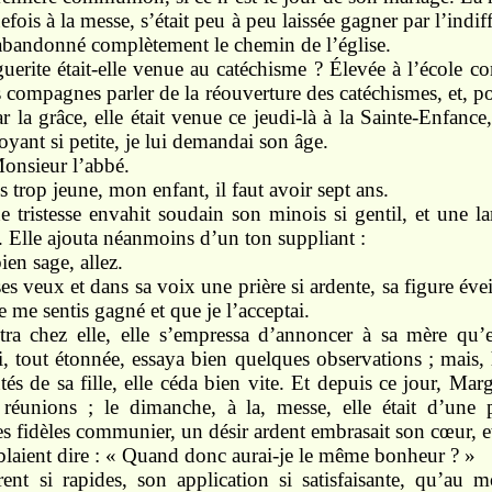
efois à la messe, s’était peu à peu laissée gagner par l’indi
i, abandonné complètement le chemin de l’église.
ite était-elle venue au catéchisme ? Élevée à l’école co
 compagnes parler de la réouverture des catéchismes, et, p
ar la grâce, elle était venue ce jeudi-là à la Sainte-Enfance
oyant si petite, je lui demandai son âge.
Monsieur l’abbé.
 trop jeune, mon enfant, il faut avoir sept ans.
 tristesse envahit soudain son minois si gentil, et une lar
. Elle ajouta néanmoins d’un ton suppliant :
ien sage, allez.
ses veux et dans sa voix une prière si ardente, sa figure éveil
je me sentis gagné et que je l’acceptai.
tra chez elle, elle s’empressa d’annoncer à sa mère qu’e
i, tout étonnée, essaya bien quelques observations ; mais, h
és de sa fille, elle céda bien vite. Et depuis ce jour, Marg
réunions ; le dimanche, à la, messe, elle était d’une p
les fidèles communier, un désir ardent embrasait son cœur, et
mblaient dire : « Quand donc aurai-je le même bonheur ? »
ent si rapides, son application si satisfaisante, qu’au m