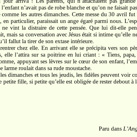
 jour arriva ! Les parents, qui n’attachaient pas grande
’enfant n’avait pas de robe blanche et qu’on ne faisait pas l
ise comme les autres dimanches. Cette messe du 30 avril fut
, en particulier, paraissait un ange égaré parmi nous. L’es
 ne vint la distraire de cette pensée. Que lui dit-elle p
it, mais sa conversation avec Jésus était si intime qu’elle n
’il fallut la tirer de son extase intérieure.
rentrer chez elle. En arrivant elle se précipita vers son pèr
, elle l’attira sur sa poitrine en lui criant : « Tiens, papa,
homme, appuyant ses lèvres sur le cœur de son enfant, l’e
e larme roulait dans sa rude moustache.
 les dimanches et tous les jeudis, les fidèles peuvent voir
 petite fille, si petite qu’elle est obligée de rester debout à
Paru dans
L’Ang