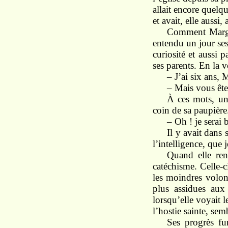
allait encore quelqu
et avait, elle auss
Comment Marguer
entendu un jour ses
curiosité et aussi p
ses parents. En la v
– J’ai six ans, 
– Mais vous êtes
À ces mots, une
coin de sa paupière
– Oh ! je serai b
Il y avait dans 
l’intelligence, que 
Quand elle ren
catéchisme. Celle-c
les moindres volont
plus assidues aux 
lorsqu’elle voyait 
l’hostie sainte, se
Ses progrès fur