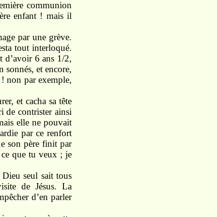
 première communion
re enfant ! mais il
ômage par une grève.
sta tout interloqué.
it d’avoir 6 ans 1/2,
en sonnés, et encore,
Ah ! non par exemple,
rer, et cacha sa tête
 de contrister ainsi
mais elle ne pouvait
ardie par ce renfort
ue son père finit par
s ce que tu veux ; je
 Dieu seul sait tous
visite de Jésus. La
empêcher d’en parler