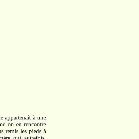
lle appartenait à une
mme on en rencontre
as remis les pieds à
ère, qui, autrefois,