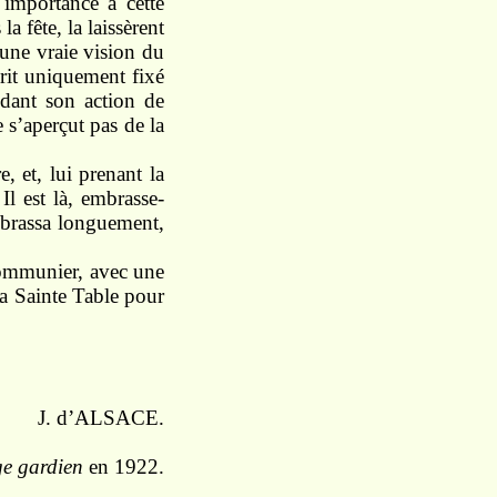
 importance à cette
a fête, la laissèrent
 une vraie vision du
prit uniquement fixé
endant son action de
e s’aperçut pas de la
e, et, lui prenant la
 Il est là, embrasse-
mbrassa longuement,
 communier, avec une
 la Sainte Table pour
J. d’ALSACE.
e gardien
en 1922.