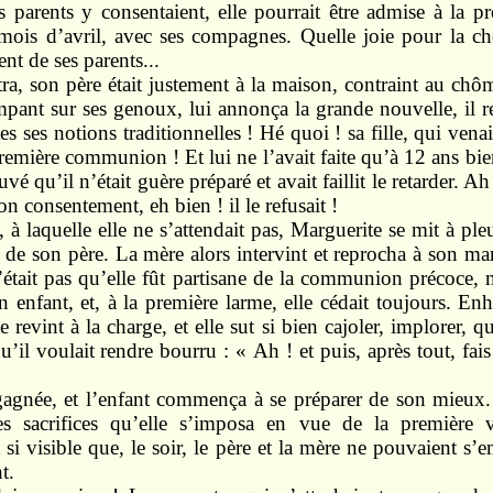
s parents y consentaient, elle pourrait être admise à la
 mois d’avril, avec ses compagnes. Quelle joie pour la chè
ent de ses parents...
tra, son père était justement à la maison, contraint au ch
mpant sur ses genoux, lui annonça la grande nouvelle, il re
es ses notions traditionnelles ! Hé quoi ! sa fille, qui vena
 première communion ! Et lui ne l’avait faite qu’à 12 ans bi
uvé qu’il n’était guère préparé et avait faillit le retarder. 
son consentement, eh bien ! il le refusait !
 à laquelle elle ne s’attendait pas, Marguerite se mit à pleu
 de son père. La mère alors intervint et reprocha à son mari
n’était pas qu’elle fût partisane de la communion précoce, 
n enfant, et, à la première larme, elle cédait toujours. Enh
e revint à la charge,
et
elle sut si bien cajoler, implorer, q
u’il voulait rendre bourru : « Ah ! et puis, après tout, fai
 gagnée, et l’enfant commença à se préparer de son mieux.
les sacrifices qu’elle s’imposa en vue de la première 
t si visible que, le soir, le père et la mère ne pouvaient s’
t.