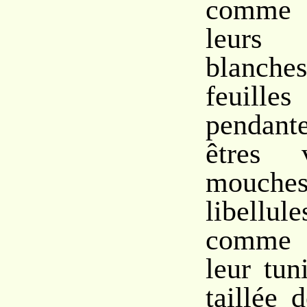
comme 
leurs
blanc
feuilles
pendant
êtres v
mouc
libellu
comme 
leur tun
taillée