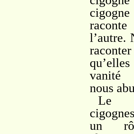
cigogne
cigogne
racont
l’autre.
racon
qu’elles
vanité
nous abu
Le c
cigogne
un rôl