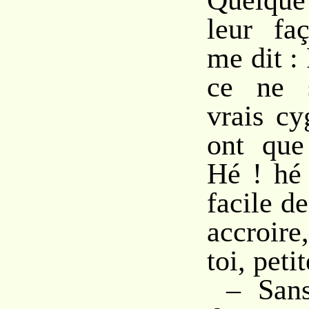
Quelque
leur fa
me dit :
ce ne 
vrais cy
ont que
Hé ! hé 
facile d
accroir
toi, peti
– Sans