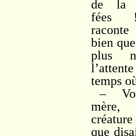
de la 
fées !
raconte 
bien que
plus n
l’atte
temps où
– Voi
mère,
créatur
que disa