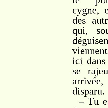
le pl
cygne, 
des autr
qui, s
déguise
viennent
ici dans
se rajeu
arrivée,
disparu.
– Tu e