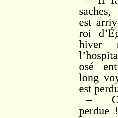
– Il f
saches, 
est arri
roi d’É
hiver 
l’hospit
osé ent
long voy
est perd
– C
perdue !