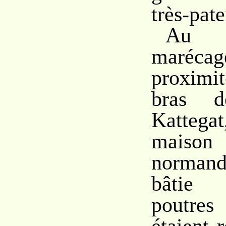
très-pate
Au 
maré
proximi
bras 
Kattegat
maison
normand
bâtie 
poutres