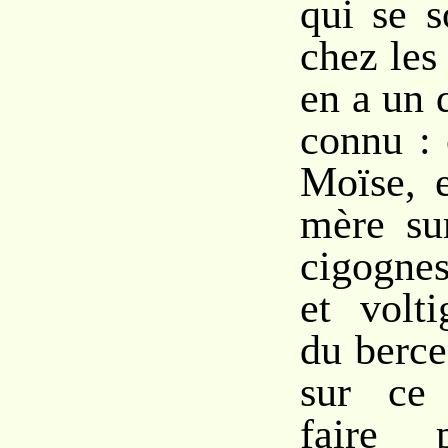
qui se s
chez les
en a un 
connu : 
Moïse, 
mère su
cigognes
et volti
du berce
sur ce 
faire 