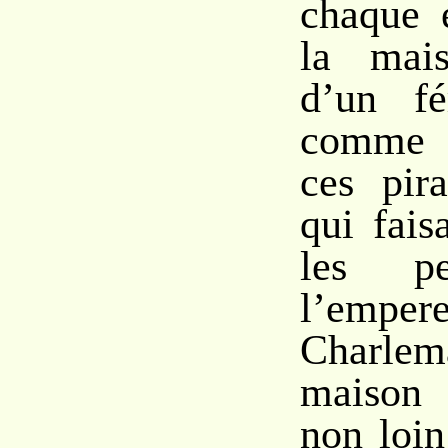
chaque é
la mai
d’un fé
comme 
ces pir
qui fais
les pet
l’emper
Charlem
maison 
non loin