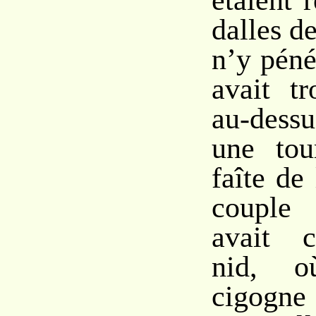
étaient 
dalles de
n’y péné
avait tr
au-dessu
une tou
faîte de
couple 
avait c
nid, 
cigog