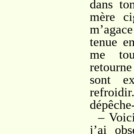
dans ton
mère ci
m’agace
tenue en
me to
retourn
sont e
refroid
dépêche-
– Voic
j’ai ob