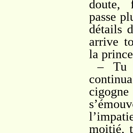
doute, f
passe pl
détails 
arrive t
la prince
– Tu 
contin
cigo
s’émo
l’impat
moitié, 