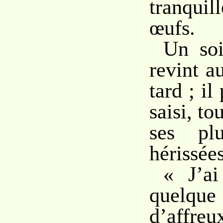
tranqui
œufs.
Un soi
revint a
tard ; il
saisi, to
ses plu
hérissées
« J’ai
quelq
d’affreu