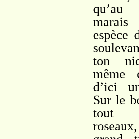
qu’au
marais
espèce d
souleva
ton ni
même e
d’ici u
Sur le b
tout 
roseaux