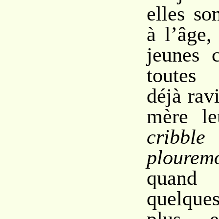
elles so
à l’âge,
jeunes 
toutes 
déjà rav
mère le
cribb
plourem
quand
quelque