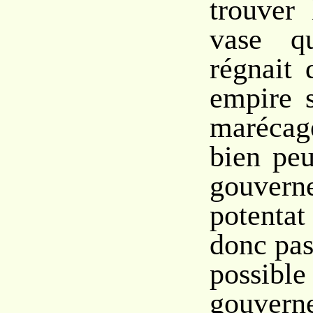
trouver
vase qu
régnait 
empire s
marécag
bien pe
gouvern
potentat
donc pas
possib
gouver