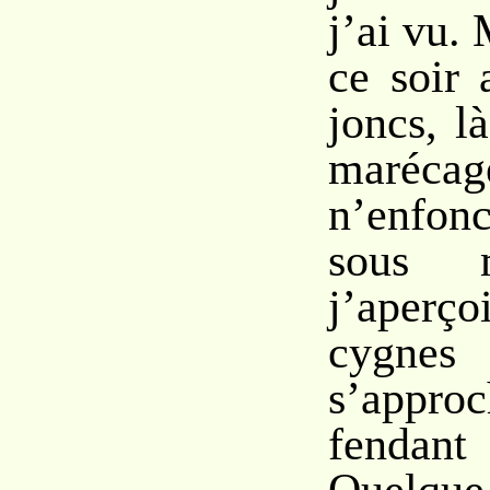
j’ai vu.
ce soir 
joncs, l
marécag
n’enfon
sous 
j’aper
cyg
s’app
fendan