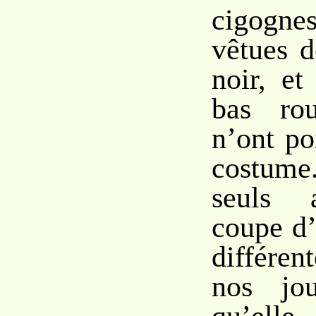
cigogn
vêtues d
noir, et
bas rou
n’ont po
costume
seuls 
coupe d’
différen
nos jou