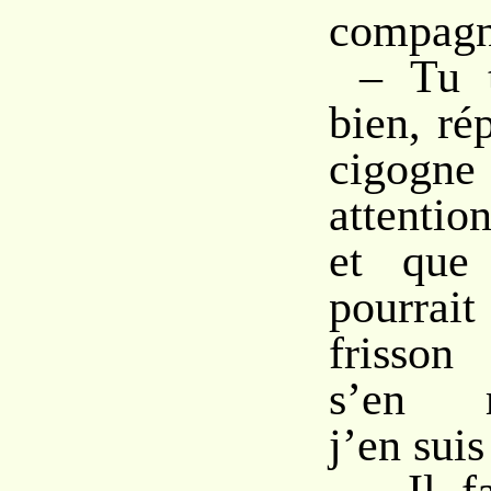
compagn
– Tu t
bien, r
cigogne
attentio
et que 
pourrait
frisson
s’en re
j’en suis