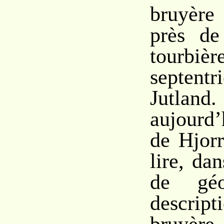
bruyère 
près de
tourbièr
septen
Jutla
aujourd’
de Hjorr
lire, da
de géo
descript