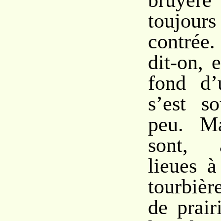
bruyère
toujour
contrée
dit-on, 
fond d’
s’est s
peu. Ma
sont, 
lieues à
tourbiè
de prair