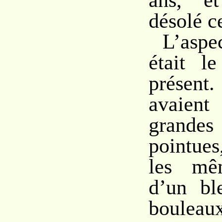
ans, e
désolé ce
L’asp
était l
présent
avaien
grande
pointues
les mê
d’un bl
boulea