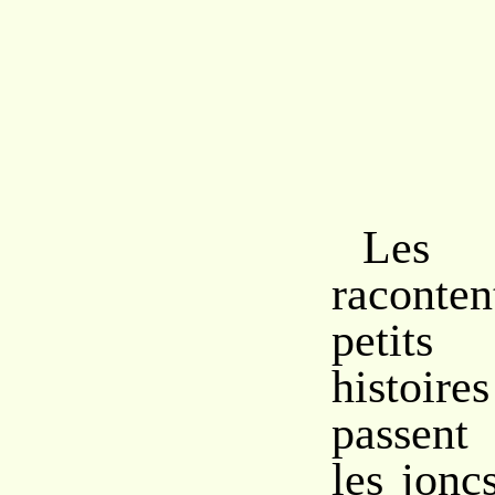
Les 
racont
petit
histoi
passent
les jonc