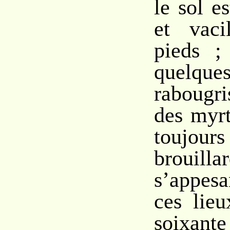
le sol e
et vaci
pieds ;
quelq
rabougri
des myrt
toujou
brouilla
s’appes
ces lieu
soixante