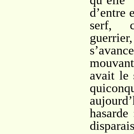
qu’elle
d’entre 
serf, 
guerrie
s’avanc
mouvant
avait le
quiconq
aujou
hasarde 
disparai