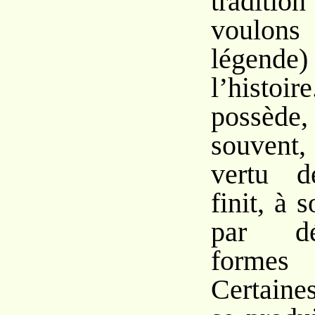
traditio
voulon
légende)
l’histoir
possède,
souvent,
vertu d
finit, à
par dé
formes 
Certaine