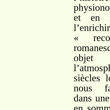
physiono
et en 
l’enrich
« recon
romanesq
objet
l’atmo
siècles 
nous fa
dans une
en somm