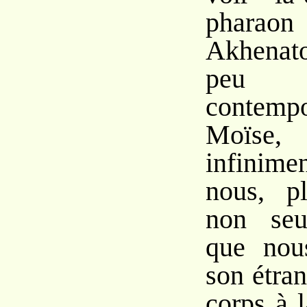
phara
Akhenato
peu 
conte
Moïse
infinime
nous, p
non seu
que nou
son étra
corps à l