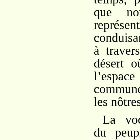
que no
représen
conduisa
à traver
désert o
l’espace
commune
les nôtre
La voc
du peup