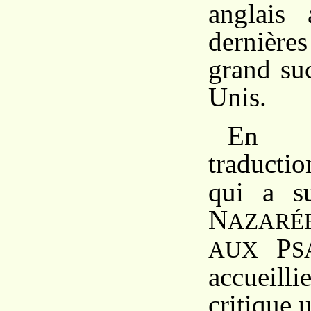
anglais
dernièr
grand su
Unis.
En F
traduct
qui a su
N
AZARÉ
P
AUX
S
accueil
critique 