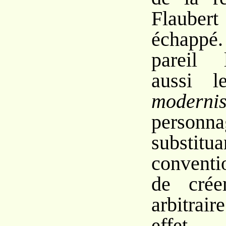
Flauber
échappé.
pareil 
aussi l
modernis
perso
subst
conventi
de crée
arbitrai
effet,