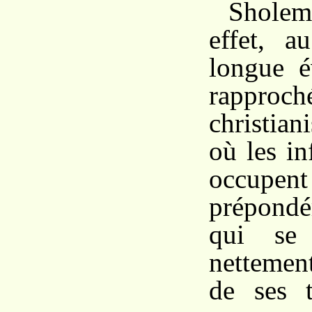
Shole
effet, a
longue é
rappr
christia
où les in
occupen
prépondé
qui se 
nettemen
de ses t