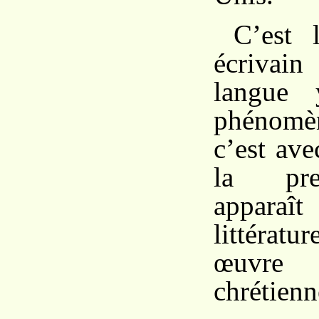
C’est 
écrivai
langue 
phénomè
c’est ave
la pre
appara
littérat
œuvre d
chrétienn