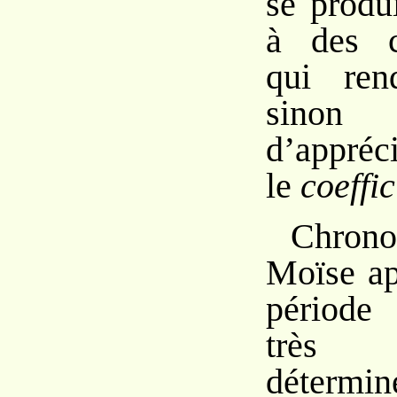
se produi
à des cr
qui rend
sinon 
d’appréc
le
coeffic
Chrono
Moïse ap
période 
très 
détermin