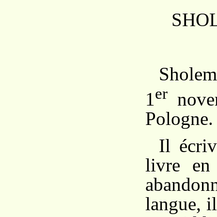
SHO
Sholem 
er
1
nove
Pologne.
Il écri
livre en
abando
langue, il