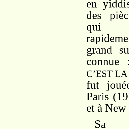
en yiddi
des pièc
qui o
rapidem
grand su
connue
C’EST L
fut joué
Paris (1
et à New
Sa t