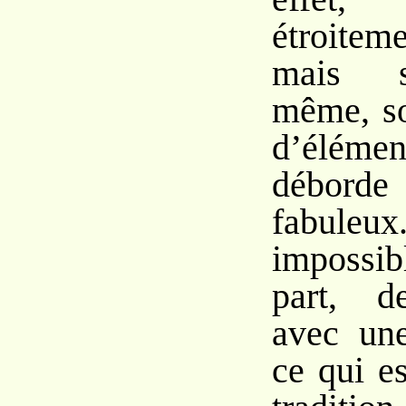
étroiteme
mais s
même, so
d’élémen
débor
fabule
impossi
part, d
avec une
ce qui es