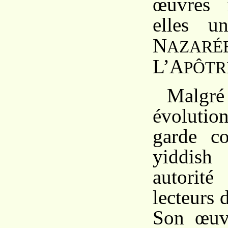
œuvres 
elles 
N
AZARÉ
L’A
PÔTR
Malg
évolutio
garde c
yiddish
autorit
lecteurs 
Son œuvr