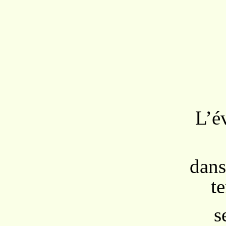
L’é
dans
t
s