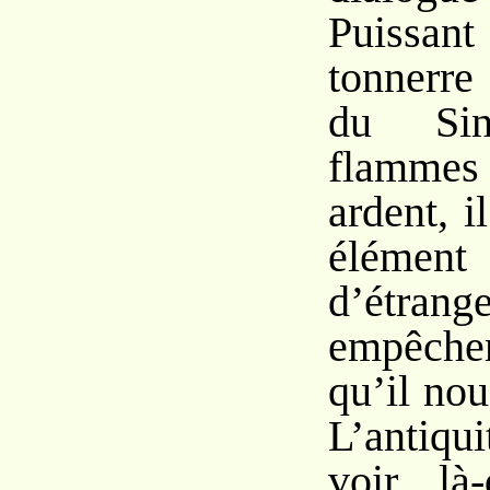
Puissant
tonnerre
du Sin
flammes
ardent, i
élément 
d’étr
empêche
qu’il nou
L’antiqu
voir là