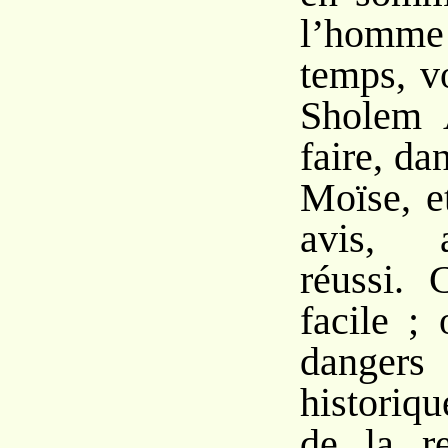
l’homme
temps, v
Sholem 
faire, da
Moïse, e
avis, a
réussi. 
facile ;
danger
historiq
de la re