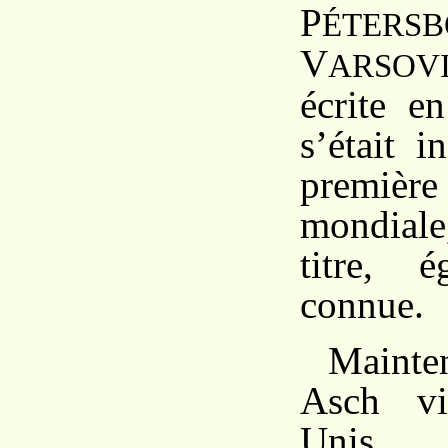
P
ÉTERS
V
ARSOV
écrite e
s’était i
premi
mondiale
titre, é
connue.
Maint
Asch vi
Unis.