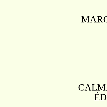
MARC
CALM
ÉD