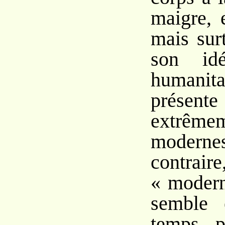
maigre, 
mais sur
son idé
humanita
présent
extrême
moderne
contr
« modern
semble 
temps, p