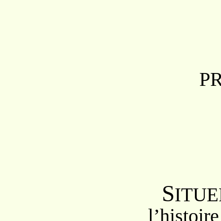
P
S
ITUE
l’his