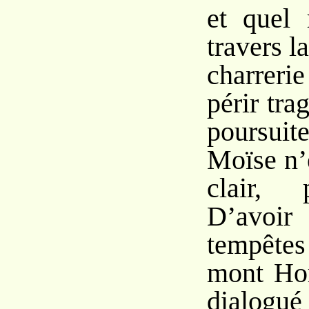
et quel 
travers 
charreri
périr tra
poursuit
Moïse n’
clair, 
D’avoir
tempête
mont Hor
dialogué