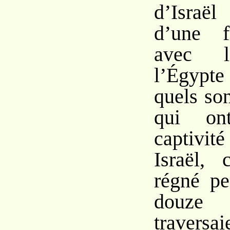
d’Israël
d’une f
avec l’
l’Égypte
quels so
qui on
captivi
Israël,
régné pe
douz
traversa