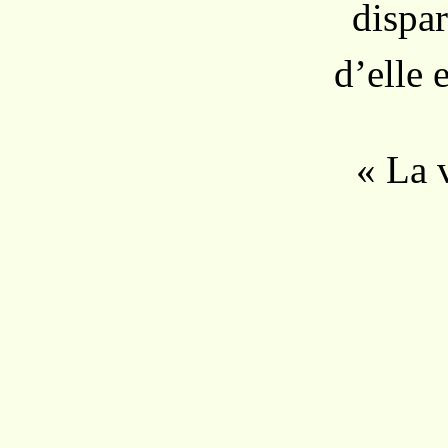
dispar
d’elle e
« La v