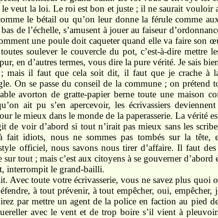
 veut la loi. Le roi est bon et juste ; il ne saurait vouloi
omme le bétail ou qu’on leur donne la férule comme aux 
 bas de l’échelle, s’amusent à jouer au faiseur d’ordonnances
comment une poule doit caqueter quand elle va faire son œ
toutes soulever le couvercle du pot, c’est-à-dire mettre les
ur, en d’autres termes, vous dire la pure vérité. Je sais bie
 mais il faut que cela soit dit, il faut que je crache à 
le. On se passe du conseil de la commune ; on prétend to
able avorton de gratte-papier berne toute une maison c
u’on ait pu s’en apercevoir, les écrivassiers deviennent
 pour le mieux dans le monde de la paperasserie. La vérité est 
git de voir d’abord si tout n’irait pas mieux sans les scrib
 fait idiots, nous ne sommes pas tombés sur la tête, 
yle officiel, nous savons nous tirer d’affaire. Il faut des
ce sur tout ; mais c’est aux citoyens à se gouverner d’abor
t, interrompit le grand-bailli.
ait. Avec toute votre écrivasserie, vous ne savez plus quoi 
 défendre, à tout prévenir, à tout empêcher, oui, empêcher, j
nirez par mettre un agent de la police en faction au pied 
ereller avec le vent et de trop boire s’il vient à pleuvoi