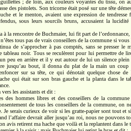
iguillettes ; de loin, aux couleurs voyantes du tissu, on a
sse des pistolets. Son tricorne était posé sur une tête déme
 bouche et le menton, avaient une expression de tendresse 
 fendus, sous leurs sourcils bruns, accusaient la lucidité 
 à la rencontre de Buchmaier, lui fit part de l’ordonnance, e
’êtes tous pas de vrais conseillers de la commune si vous la
inua de s’approcher à pas comptés, sans se presser le 
e tableau noir. Tous se reculèrent pour lui permettre de 
un peu en arrière et il y eut autour de lui un silence plein 
ure jusqu’au bout, il donna du plat de la main un coup
nfoncer sur sa tête, ce qui dénotait quelque chose de h
ache qui était sur son bras gauche et la planta dans le t
ance.
 vers les assistants et dit :
des hommes libres et des conseillers de la commune ;
 consentement de tous les conseillers de la commune, on n
. Je serais curieux de voir si les gratte-papier sont tout et
nd l’affaire devrait aller jusqu’au roi, nous ne pouvons to
n avis retirent ma hache que voilà et la replantent dans le 
remier à la saisir ; mais Buchmaier lui retint le bras et dit :