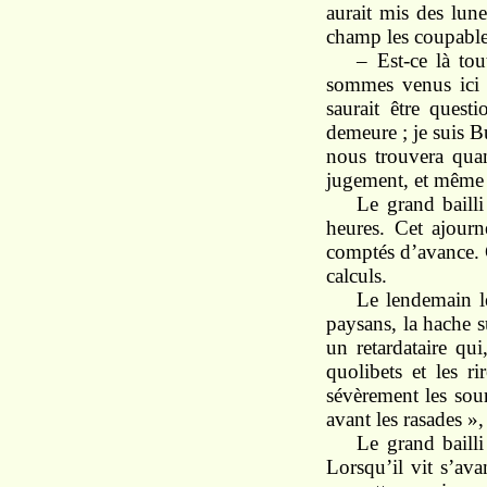
aurait mis des lunet
champ les coupables
– Est-ce là to
sommes venus ici 
saurait être ques
demeure ; je suis B
nous trouvera qua
jugement, et même d
Le grand bailli
heures. Cet ajour
comptés d’avance. C
calculs.
Le lendemain le
paysans, la hache s
un retardataire qui
quolibets et les r
sévèrement les sour
avant les rasades »,
Le grand bailli
Lorsqu’il vit s’ava