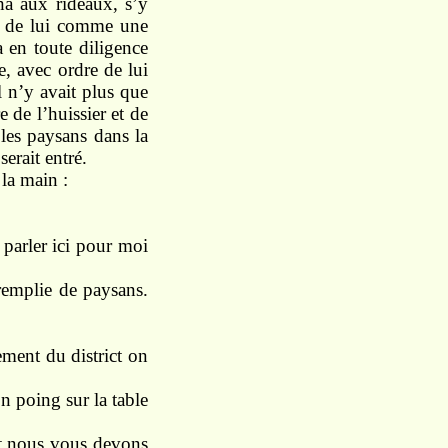
ha aux rideaux, s’y
té de lui comme une
a en toute diligence
e, avec ordre de lui
 n’y avait plus que
 de l’huissier et de
 les paysans dans la
erait entré.
 la main :
 parler ici pour moi
 remplie de paysans.
ement du district on
n poing sur la table
et nous vous devons