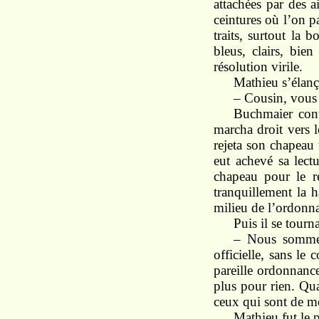
attachées par des a
ceintures où l’on pa
traits, surtout la
bleus, clairs, bien
résolution virile.
Mathieu s’élança
– Cousin, vous n
Buchmaier cont
marcha droit vers l
rejeta son chapeau 
eut achevé sa lect
chapeau pour le re
tranquillement la h
milieu de l’ordonn
Puis il se tourna
– Nous sommes 
officielle, sans le
pareille ordonnance
plus pour rien. Qua
ceux qui sont de mo
Mathieu fut le p