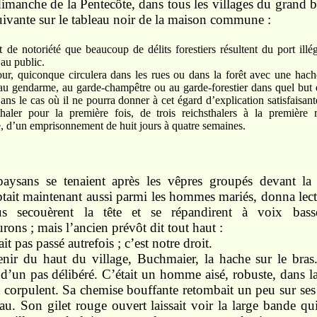
dimanche de la Pentecôte, dans tous les villages du grand b
uivante sur le tableau noir de la maison commune :
t de notoriété que beaucoup de délits forestiers résultent du port illé
 au public.
our, quiconque circulera dans les rues ou dans la forêt avec une hache
au gendarme, au garde-champêtre ou au garde-forestier dans quel but et
ns le cas où il ne pourra donner à cet égard d’explication satisfaisante
aler pour la première fois, de trois reichsthalers à la première r
e, d’un emprisonnement de huit jours à quatre semaines.
aysans se tenaient après les vêpres groupés devant l
tait maintenant aussi parmi les hommes mariés, donna lect
us secouèrent la tête et se répandirent à voix bass
ons ; mais l’ancien prévôt dit tout haut :
it pas passé autrefois ; c’est notre droit.
enir du haut du village, Buchmaier, la hache sur le bra
 d’un pas délibéré. C’était un homme aisé, robuste, dans la
t corpulent. Sa chemise bouffante retombait un peu sur ses
au. Son gilet rouge ouvert laissait voir la large bande qui r