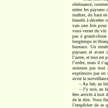
obéissance, comme le
mène les paysans c
maîtres, du haut en
bientôt à décréter 
vais une fois pour 
vous verser du vin p
pas à grand-chose ;
longtemps m’étrang
bureaux. Un misér
paysans et avant q
l’autre, et tout est
l’ordre, mais il s’a
sommes pas tout à
exprimons pas en st
avoir la surveillan
– Au fait, au fai
– J’y suis, au f
êtes arrivés à tout
de le dire. Vous fi
l’empêcher de se qu