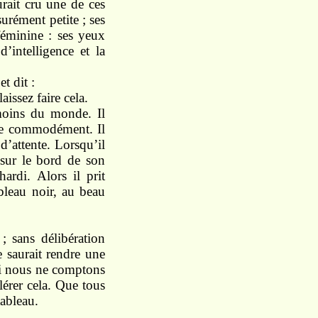
urait cru une de ces
surément petite ; ses
féminine : ses yeux
d’intelligence et la
t dit :
issez faire cela.
moins du monde. Il
lire commodément. Il
d’attente. Lorsqu’il
 sur le bord de son
ardi. Alors il prit
ableau noir, au beau
 sans délibération
e saurait rendre une
 si nous ne comptons
lérer cela. Que tous
tableau.