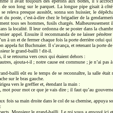
mme il avait toujours des éperons aux bottes, il s’accroc
a de son long sur le parquet. La longue pipe gisait à cô
se releva presque aussitôt, sonna son huissier, le dépêch
du poste, c’est-à-dire chez le brigadier de la gendarmeri
ent tous ses hommes, fusils chargés. Malheureusement il
ns la localité. Il leur ordonna de se poster dans la chambre
remier appel. Ensuite il recommanda de ne laisser pénétrer
un à un et de fermer chaque fois la porte derrière celui qui s
n appela fut Buchmaier. Il s’avança, et retenant la porte de
eur le grand-bailli ! dit-il.
il se retourna vers ceux qui étaient dehors :
utres, ajouta-t-il ; notre cause est commune ; je n’ai pas à
and-bailli eût eu le temps de se reconnaître, la salle était
ache sur le bras gauche.
igea vers le greffier et, étendant la main :
il, mot pour mot ce que je vais dire ; il faut qu’au gouvern
eux fois sa main droite dans le col de sa chemise, appuya so
:
ects, Monsieur le grand-bailli. Le roi vous a envoyé ici 