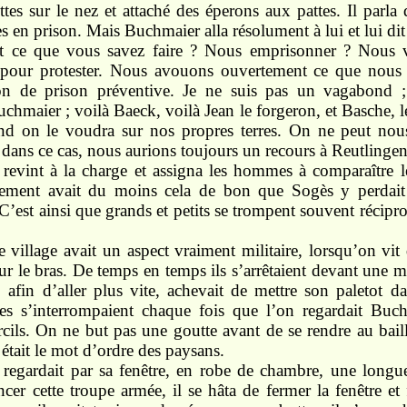
tes sur le nez et attaché des éperons aux pattes. Il parla d
 en prison. Mais Buchmaier alla résolument à lui et lui dit
ut ce que vous savez faire ? Nous emprisonner ? Nous 
pour protester. Nous avouons ouvertement ce que nous av
tion de prison préventive. Je ne suis pas un vagabond 
uchmaier ; voilà Baeck, voilà Jean le forgeron, et Basche, l
nd on le voudra sur nos propres terres. On ne peut nou
ans ce cas, nous aurions toujours un recours à Reutlingen 
 revint à la charge et assigna les hommes à comparaître 
nement avait du moins cela de bon que Sogès y perdait 
’est ainsi que grands et petits se trompent souvent récip
 village avait un aspect vraiment militaire, lorsqu’on vit 
ur le bras. De temps en temps ils s’arrêtaient devant une 
, afin d’aller plus vite, achevait de mettre son paletot d
ires s’interrompaient chaque fois que l’on regardait Buch
cils. On ne but pas une goutte avant de se rendre au baill
 était le mot d’ordre des paysans.
 regardait par sa fenêtre, en robe de chambre, une longu
ncer cette troupe armée, il se hâta de fermer la fenêtre et