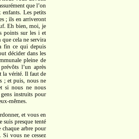
r assurément que l’on
enfants. Les petits
 ; ils en arriveront
uf. Eh bien, moi, je
 points sur les i et
n que cela ne servira
la fin ce qui depuis
ut décider dans les
ommunale pleine de
 prévôts l’un après
la vérité. Il faut de
es ; et puis, nous ne
et si nous ne nous
 gens instruits pour
d eux-mêmes.
ordonner, et vous en
e suis presque tenté
de chaque arbre pour
r. Si vous ne cessez