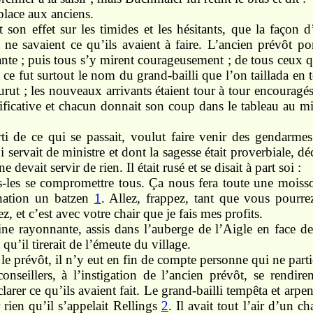
place aux anciens.
t son effet sur les timides et les hésitants, que la façon
i ne savaient ce qu’ils avaient à faire. L’ancien prévôt p
te ; puis tous s’y mirent courageusement ; de tous ceux qu
t ce fut surtout le nom du grand-bailli que l’on taillada en
urut ; les nouveaux arrivants étaient tour à tour encouragés
ficative et chacun donnait son coup dans le tableau au mil
ti de ce qui se passait, voulut faire venir des gendarme
 servait de ministre et dont la sagesse était proverbiale, dé
e devait servir de rien. Il était rusé et se disait à part soi :
s-les se compromettre tous. Ça nous fera toute une moisso
nation un batzen
1
. Allez, frappez, tant que vous pourre
ez, et c’est avec votre chair que je fais mes profits.
ne rayonnante, assis dans l’auberge de l’Aigle en face de
 qu’il tirerait de l’émeute du village.
le prévôt, il n’y eut en fin de compte personne qui ne partic
onseillers, à l’instigation de l’ancien prévôt, se rendir
larer ce qu’ils avaient fait. Le grand-bailli tempêta et arpent
 rien qu’il s’appelait Rellings
2
. Il avait tout l’air d’un c