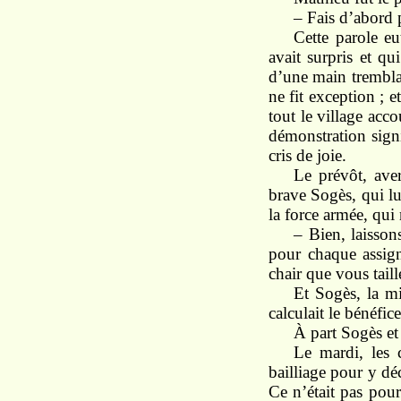
– Fais d’abord 
Cette parole eu
avait surpris et qu
d’une main tremblan
ne fit exception ; e
tout le village acco
démonstration signi
cris de joie.
Le prévôt, aver
brave Sogès, qui lui
la force armée, qui n
– Bien, laisson
pour chaque assig
chair que vous taill
Et Sogès, la mi
calculait le bénéfice
À part Sogès et 
Le mardi, les c
bailliage pour y déc
Ce n’était pas pour