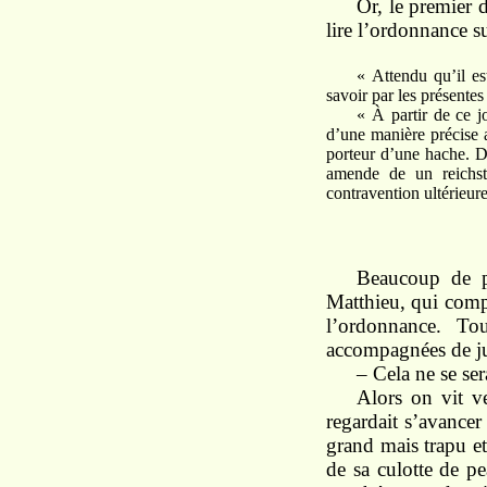
Or, le premier 
lire l’ordonnance s
« Attendu qu’il es
savoir par les présentes
« À partir de ce j
d’une manière précise 
porteur d’une hache. Da
amende de un reichsth
contravention ultérieur
Beaucoup de p
Matthieu, qui comp
l’ordonnance. To
accompagnées de jur
– Cela ne se sera
Alors on vit v
regardait s’avancer
grand mais trapu e
de sa culotte de pe