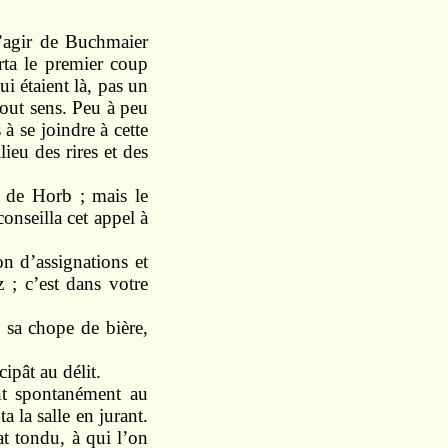
 d’agir de Buchmaier
orta le premier coup
i étaient là, pas un
 tout sens. Peu à peu
 à se joindre à cette
ieu des rires et des
s de Horb ; mais le
conseilla cet appel à
n d’assignations et
z ; c’est dans votre
 sa chope de bière,
ipât au délit.
ent spontanément au
a la salle en jurant.
hat tondu, à qui l’on