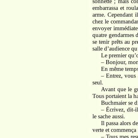
sonnette ; mais co
embarrassa et roul
arme. Cependant il 
chez le commandant 
envoyer immédiatem
quatre gendarmes da
se tenir prêts au p
salle d’audience qu’
Le premier qu’o
– Bonjour, monsi
En même temps, 
– Entrez, vous a
seul.
Avant que le gr
Tous portaient la h
Buchmaier se dir
– Écrivez, dit-
le sache aussi.
Il passa alors d
verte et commença 
– Tous mes resp