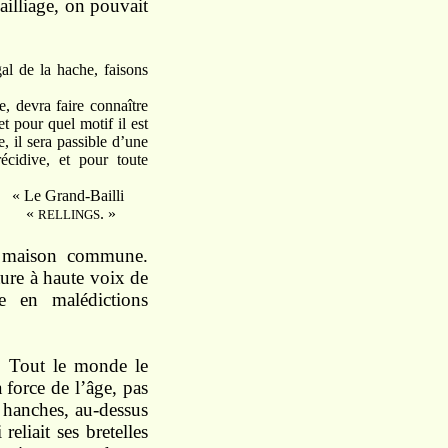
ailliage, on pouvait
gal de la hache, faisons
, devra faire connaître
 pour quel motif il est
, il sera passible d’une
écidive, et pour toute
« Le Grand-Bailli
«
. »
RELLINGS
a maison commune.
ure à haute voix de
e en malédictions
s. Tout le monde le
 force de l’âge, pas
 hanches, au-dessus
eliait ses bretelles