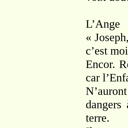
L’Ang
« Joseph,
c’est moi
Encor. R
car l’Enf
N’auro
dangers 
terre.