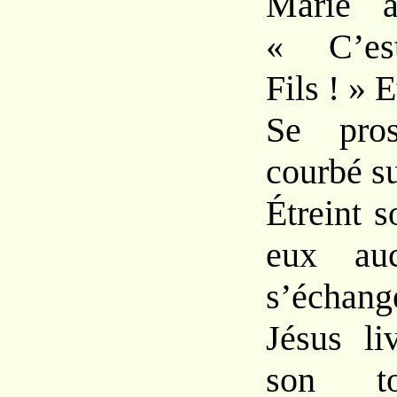
Marie 
« C’es
Fils ! » 
Se pros
courbé su
Étreint s
eux au
s’échang
Jésus li
son to