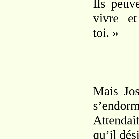
Ils peuv
vivre e
toi. »
*
Mais Jos
s’endorm
Attendai
qu’il dési