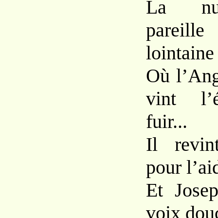
La nui
pareille
lointaine
Où l’Ang
vint l’
fuir...
Il revin
pour l’ai
Et Josep
voix douc