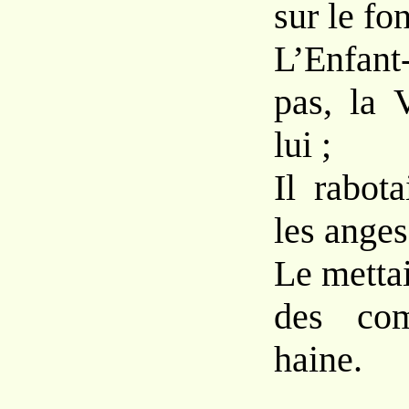
sur le fo
L’Enfant
pas, la 
lui ;
Il rabota
les anges,
Le metta
des com
haine.