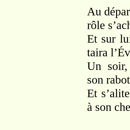
Au dépar
rôle s’ac
Et sur l
taira l’É
Un soir,
son rabot
Et s’alit
à son che