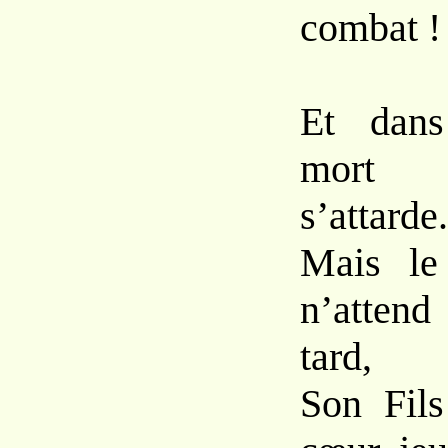
combat !
Et dans
mort i
s’attarde.
Mais le 
n’attend
tard,
Son Fils