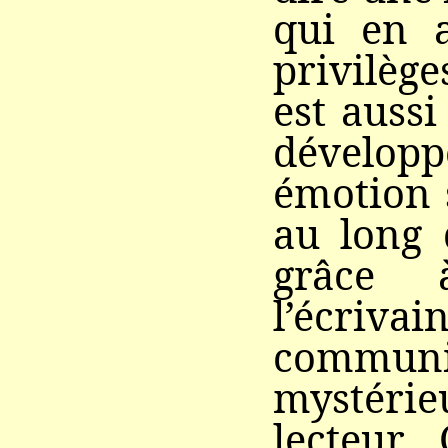
qui en a
privilèges
est aussi
dévelop
émotion 
au long 
grâce 
l’écr
commun
mystéri
lecteur.