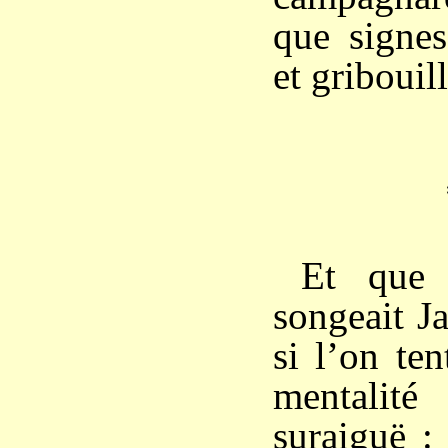
que signes
et gribouill
Et que s
songeait J
si l’on ten
mentali
suraiguë : 