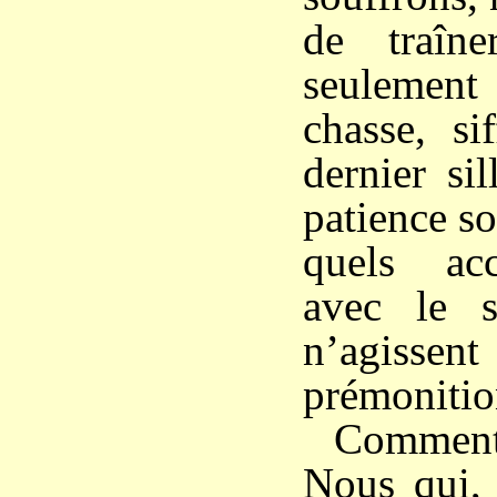
de traîn
seulement 
chasse, si
dernier si
patience so
quels ac
avec le 
n’agiss
prémonitio
Comment 
Nous qui,