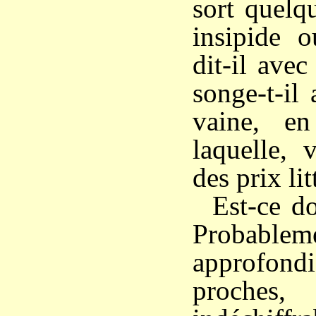
sort quelq
insipide 
dit-il avec
songe-t-il 
vaine, en
laquelle, 
des prix lit
Est-ce d
Probable
approfond
proc