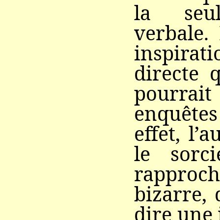
la seul
verbale.
inspir
directe 
pourrait 
enquêtes
effet, l’
le sorc
rapproc
bizarre,
dire une 