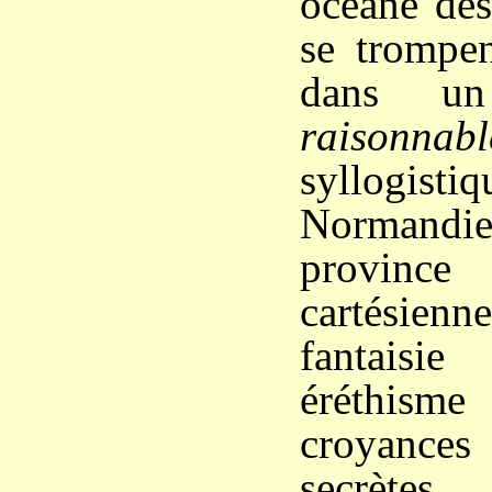
océane des
se trompen
dans un
raisonnabl
syllogis
Normandi
provin
cartésienn
fantaisi
éréthisme 
croyance
secrèt