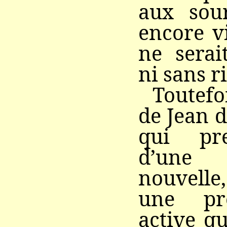
aux sour
encore v
ne serait
ni sans r
Toutefoi
de Jean 
qui pre
d’une 
nouvell
une pr
active qu