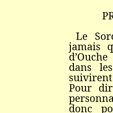
P
Le Sor
jamais q
d’Ouche 
dans le
suiviren
Pour dir
personna
donc pos