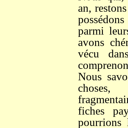
an, restons
possédons
parmi leu
avons chér
vécu dans
comprenon
Nous savo
chos
fragment
fiches pa
pourrions 