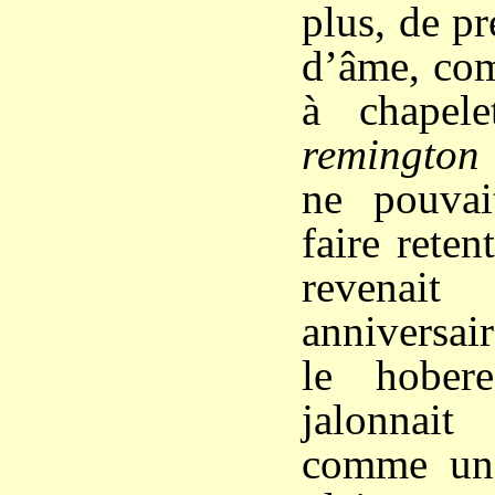
plus, de p
d’âme, com
à chapele
remington
ne pouvai
faire reten
revenai
anniversai
le hober
jalonnai
comme une