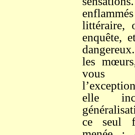
sensations
enflamm
littéraire
enquête, e
dangereux.
les mœurs
vous 
l’exception
elle i
généralisa
ce seul f
menée ; 