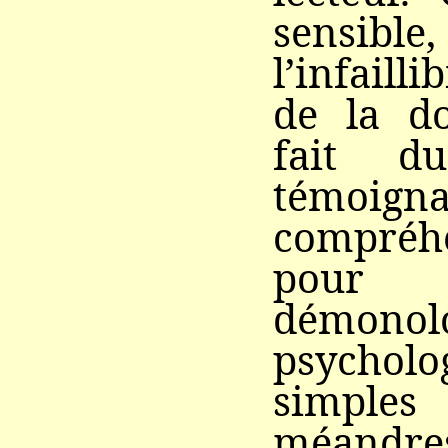
sensib
l’infailli
de la do
fait d
témoig
compréhen
pou
démono
psychol
simples
méandres