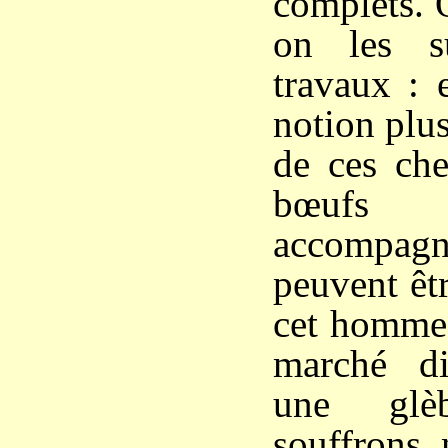
complets. O
on les s
travaux : 
notion plu
de ces ch
bœufs
accompag
peuvent êt
cet homme 
marché d
une gl
souffrons, 