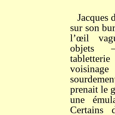
Jacques d
sur son bur
l’œil va
objets –
tablette
voisinag
sourdement 
prenait le g
une émulat
Certains 