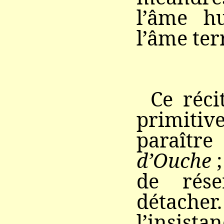
l’âme h
l’âme ter
Ce réci
primitiv
paraît
d’Ouche
;
de rése
détacher
l’insista