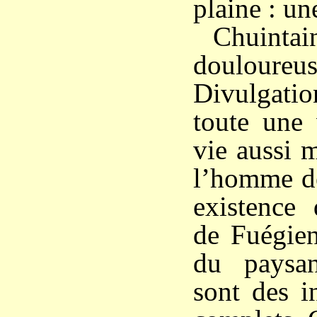
plaine : un
Chuintai
douloureus
Divulgatio
toute une 
vie aussi 
l’homme de
existence
de Fuégien
du paysa
sont des i