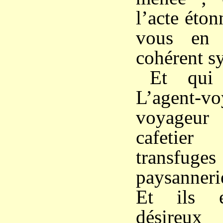
l’acte éton
vous en 
cohérent s
Et qui 
L’agent-vo
voyageu
cafetie
transf
paysannerie
Et ils e
désireu