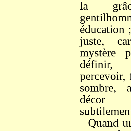
la gr
gentilhom
éducation ;
juste, ca
mystère p
définir, 
percevoir,
sombre, 
décor 
subtilement
Quand un 