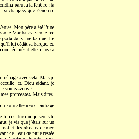
ndina parut à la fenêtre ; la
e et si changée, que Zénon se
 Venise. Mon père a été l’une
la bonne Martha est venue me
me porta dans une barque. Le
qu’il lui cédât sa barque, et,
 couchée près d’elle, dans sa
en ménage avec cela. Mais je
cotille, et, Dieu aidant, je
 le voulez-vous ?
à mes promesses. Mais dites-
usqu’au malheureux naufrage
e forces, lorsque je sentis le
rut, je vis que j’étais sur un
ue moi et des oiseaux de mer.
vant de l’eau de pluie restée
e à l’horizon. Je priais sans