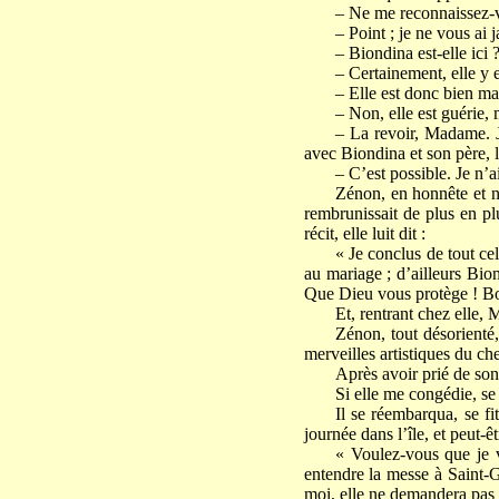
– Ne me reconnaissez-v
– Point ; je ne vous ai 
– Biondina est-elle ic
– Certainement, elle y e
– Elle est donc bien m
– Non, elle est guérie, 
– La revoir, Madame. J
avec Biondina et son père, 
– C’est possible. Je n
Zénon, en honnête et naï
rembrunissait de plus en plu
récit, elle luit dit :
« Je conclus de tout ce
au mariage ; d’ailleurs Bion
Que Dieu vous protège ! B
Et, rentrant chez elle, 
Zénon, tout désorienté,
merveilles artistiques du ch
Après avoir prié de son
Si elle me congédie, se 
Il se réembarqua, se fit
journée dans l’île, et peut-ê
« Voulez-vous que je 
entendre la messe à Saint-G
moi, elle ne demandera pas 