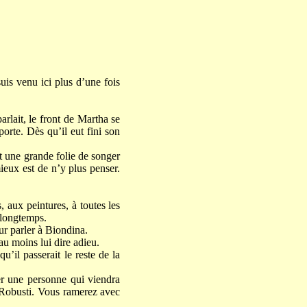
is venu ici plus d’une fois
arlait, le front de Martha se
porte. Dès qu’il eut fini son
t une grande folie de songer
mieux est de n’y plus penser.
, aux peintures, à toutes les
 longtemps.
ur parler à Biondina.
 au moins lui dire adieu.
qu’il passerait le reste de la
er une personne qui viendra
r Robusti. Vous ramerez avec