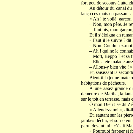
fort peu de secours à attend
Au détour du canal du R
lança ces mots en passant :
« Ah ! te voilà, garçon
– Non, mon père. Je r
– Tant pis, mon garçon, i
Et il s’éloigna en ramant
« Faut-il le suivre ? di
– Non. Conduisez-moi 
– Ah ! qui ne le connais
– Mort, Beppo ? et sa fi
– Elle a été malade auss
– Allons-y bien vite ! 
Et, saisissant la seconde
Bientôt la jeune matelo
habitations de pêcheurs.
À une assez grande dis
demeure de Martha, la tante
sur le toit en terrasse, mais 
Ô mon Dieu ! se dit Zén
« Attendez-moi », dit-i
Et, sautant sur les pier
jambes fléchir, et son cœur
parut devant lui : c’était Ma
« Pourquoi frapper si fo