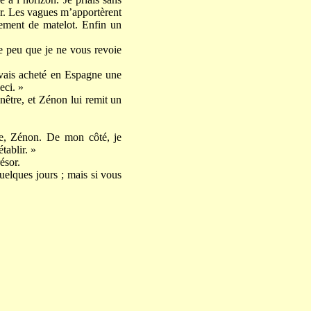
rer. Les vagues m’apportèrent
êtement de matelot. Enfin un
de peu que je ne vous revoie
 avais acheté en Espagne une
eci. »
enêtre, et Zénon lui remit un
lle, Zénon. De mon côté, je
tablir. »
ésor.
quelques jours ; mais si vous