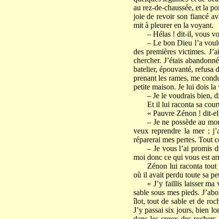
au rez-de-chaussée, et la po
joie de revoir son fiancé av
mit à pleurer en la voyant.
– Hélas ! dit-il, vous 
– Le bon Dieu l’a voulu 
des premières victimes. J’a
chercher. J’étais abandonné
batelier, épouvanté, refusa d
prenant les rames, me condui
petite maison. Je lui dois l
– Je le voudrais bien, 
Et il lui raconta sa cou
« Pauvre Zénon ! dit-ell
– Je ne possède au mon
veux reprendre la mer ; j’a
réparerai mes pertes. Tout 
– Je vous l’ai promis 
moi donc ce qui vous est arr
Zénon lui raconta tout
où il avait perdu toute sa pet
« J’y faillis laisser ma
sable sous mes pieds. J’abord
îlot, tout de sable et de ro
J’y passai six jours, bien l
dans les creux des rochers. 