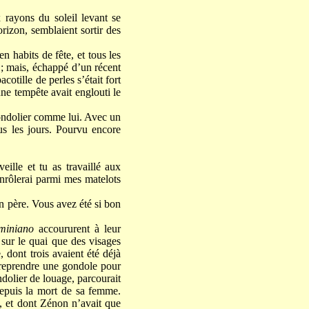
 rayons du soleil levant se
orizon, semblaient sortir des
en habits de fête, et tous les
 ; mais, échappé d’un récent
cotille de perles s’était fort
ne tempête avait englouti le
 gondolier comme lui. Avec un
ous les jours. Pourvu encore
eille et tu as travaillé aux
enrôlerai parmi mes matelots
n père. Vous avez été si bon
miniano
accoururent à leur
 sur le quai que des visages
 dont trois avaient été déjà
e reprendre une gondole pour
ndolier de louage, parcourait
 depuis la mort de sa femme.
t, et dont Zénon n’avait que