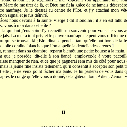
int Marc de me tirer de là, et Dieu me fit la grâce de ne jamais désespé
re naufrage. Je le dressai au centre de l’îlot, et j’y attachai mon v
on signal et je fus délivré.
âces nous devons à la sainte Vierge ! dit Biondina ; il s’en est fallu 
z-vous à moi dans cette île ?
n la quittant j’eus soin d’y recueillir un souvenir pour vous. Je vous
de jais. La mer a tout pris, et le pauvre naufragé ne peut vous offrir que c
u qui se trouvait là ; Biondina se pencha tant qu’elle put hors de la f
 jolie coraline blanche que l’on appelle la dentelle des sirènes
1
.
t, rentrant dans sa chambre, reparut bientôt une petite bourse à la main.
t que je possède, dit-elle à son fiancé, employez-le à votre pacoti
laisse manquer de rien, et ce que je gagnerai sera mis de côté pour nous é
ais la jeune fille insista tellement, qu’il consentit à accepter son petit tr
t-elle ; je ne veux point fâcher ma tante. Je lui parlerai de vous dans 
t après le congé qu’elle vous a donné, cela gâterait tout. Adieu, Zénon. »
II