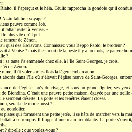
re.
ialto, il l’aperçut et le héla. Giulio rapprocha la gondole qu’il conduis
 ! As-tu fait bon voyage ?
eviens pauvre comme Job.
l fallait rester à Venise. »
 le plus vite qu’il put.
t le rameur de Zénon.
au quai des Esclavons. Connaissez-vous Beppo Paolo, le brodeur ?
sait à Venise ? mais il est mort de la peste il y a un mois, le pauvre ho
lle ?
i ; sa tante l’a emmenée chez elle, à l’île Saint-Georges, je crois.
» s’écria Zénon.
 rame, il fit voler sur les flots la légère embarcation.
t aborda dans l’île où s’élevait l’église neuve de Saint-Georges, entou
tance de l’église, près du rivage, et sous un grand figuier, ses yeux
 de Biondina. C’était une pauvre petite maison, égayée par une treille
elle semblait déserte. La porte et les fenêtres étaient closes.
on, serait-elle morte aussi ?
l au gondolier.
res plates qui formaient une petite jetée, il se hâta de marcher vers la ma
 battait à se rompre. Il frappa d’une main tremblante. La porte s’ouvrit
rtha.
rt ? dit-elle ; que voulez-vous ?