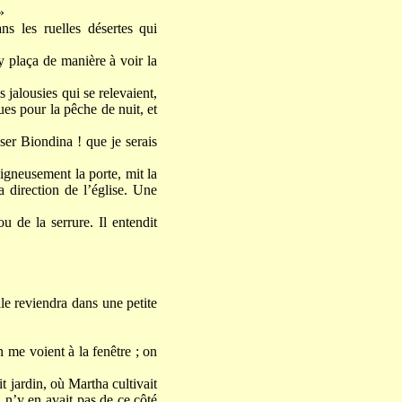
»
ans les ruelles désertes qui
y plaça de manière à voir la
s jalousies qui se relevaient,
es pour la pêche de nuit, et
user Biondina ! que je serais
oigneusement la porte, mit la
a direction de l’église. Une
u de la serrure. Il entendit
lle reviendra dans une petite
n me voient à la fenêtre ; on
t jardin, où Martha cultivait
 n’y en avait pas de ce côté