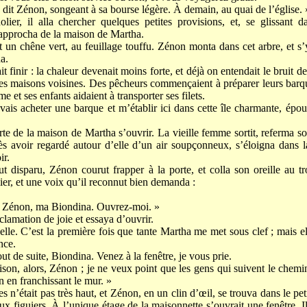
, dit Zénon, songeant à sa bourse légère. À demain, au quai de l’église. 
olier, il alla chercher quelques petites provisions, et, se glissant d
e rapprocha de la maison de Martha.
t un chêne vert, au feuillage touffu. Zénon monta dans cet arbre, et s’
a.
it finir : la chaleur devenait moins forte, et déjà on entendait le bruit de
les maisons voisines. Des pêcheurs commençaient à préparer leurs barqu
 et ses enfants aidaient à transporter ses filets.
ouvais acheter une barque et m’établir ici dans cette île charmante, épo
orte de la maison de Martha s’ouvrir. La vieille femme sortit, referma s
ès avoir regardé autour d’elle d’un air soupçonneux, s’éloigna dans l
ir.
 disparu, Zénon courut frapper à la porte, et colla son oreille au tro
ier, et une voix qu’il reconnut bien demanda :
re Zénon, ma Biondina. Ouvrez-moi. »
xclamation de joie et essaya d’ouvrir.
-elle. C’est la première fois que tante Martha me met sous clef ; mais e
nce.
ut de suite, Biondina. Venez à la fenêtre, je vous prie.
ison, alors, Zénon ; je ne veux point que les gens qui suivent le chemi
in en franchissant le mur. »
 n’était pas très haut, et Zénon, en un clin d’œil, se trouva dans le peti
x figuiers. À l’unique étage de la maisonnette s’ouvrait une fenêtre. Il