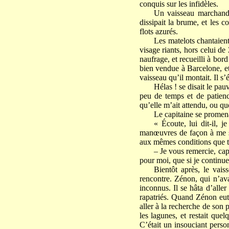
conquis sur les infidèles.
Un vaisseau marchand,
dissipait la brume, et les c
flots azurés.
Les matelots chantaient,
visage riants, hors celui d
naufrage, et recueilli à bor
bien vendue à Barcelone, et
vaisseau qu’il montait. Il s’
Hélas ! se disait le pa
peu de temps et de patience
qu’elle m’ait attendu, ou qu
Le capitaine se promenai
« Écoute, lui dit-il, j
manœuvres de façon à me sat
aux mêmes conditions que tu
– Je vous remercie, cap
pour moi, que si je continue
Bientôt après, le vais
rencontre. Zénon, qui n’ava
inconnus. Il se hâta d’alle
rapatriés. Quand Zénon eut 
aller à la recherche de son 
les lagunes, et restait que
C’était un insouciant perso