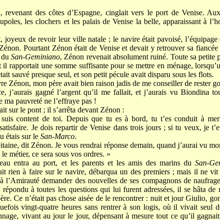
 revenant des côtes d’Espagne, cinglait vers le port de Venise. Aux
oupoles, les clochers et les palais de Venise la belle, apparaissant à l’h
 joyeux de revoir leur ville natale ; le navire était pavoisé, l’équipage 
e Zénon. Pourtant Zénon était de Venise et devait y retrouver sa fiancée
d du
San-Geminiano
, Zénon revenait absolument ruiné. Toute sa petite pa
 il rapportait une somme suffisante pour se mettre en ménage, lorsqu’u
était sauvé presque seul, et son petit pécule avait disparu sous les flots.
uvre Zénon, mon père avait bien raison jadis de me conseiller de rester
, j’aurais gagné l’argent qu’il me fallait, et j’aurais vu Biondina t
e ma pauvreté ne l’effraye pas !
t sur le pont ; il s’arrêta devant Zénon :
e suis content de toi. Depuis que tu es à bord, tu t’es conduit à merv
isfaire. Je dois repartir de Venise dans trois jours ; si tu veux, je t’
 étais sur le
San-Marco
.
itaine, dit Zénon. Je vous rendrai réponse demain, quand j’aurai vu mo
 le métier, ce sera sous vos ordres. »
seau entra au port, et les parents et les amis des marins du
San-Ge
it rien à faire sur le navire, débarqua un des premiers ; mais il ne vit
r à l’Amirauté demander des nouvelles de ses compagnons de naufrage,
répondu à toutes les questions qui lui furent adressées, il se hâta d
père. Ce n’était pas chose aisée de le rencontrer : nuit et jour Giulio, go
lquefois vingt-quatre heures sans rentrer à son logis, où il vivait seul
nnage, vivant au jour le jour, dépensant à mesure tout ce qu’il gagnai