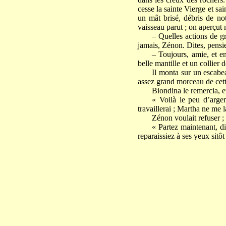
cesse la sainte Vierge et sa
un mât brisé, débris de not
vaisseau parut ; on aperçut m
– Quelles actions de gr
jamais, Zénon. Dites, pensie
– Toujours, amie, et e
belle mantille et un collier 
Il monta sur un escabea
assez grand morceau de cette
Biondina le remercia, e
« Voilà le peu d’argen
travaillerai ; Martha ne me 
Zénon voulait refuser ; m
« Partez maintenant, di
reparaissiez à ses yeux sitô