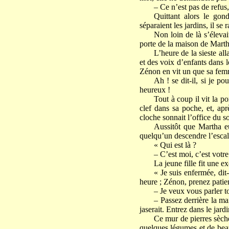
– Ce n’est pas de refus
Quittant alors le gond
séparaient les jardins, il s
Non loin de là s’élevai
porte de la maison de Marth
L’heure de la sieste alla
et des voix d’enfants dans 
Zénon en vit un que sa femme
Ah ! se dit-il, si je p
heureux !
Tout à coup il vit la p
clef dans sa poche, et, apr
cloche sonnait l’office du so
Aussitôt que Martha eut
quelqu’un descendre l’escal
« Qui est là ?
– C’est moi, c’est vot
La jeune fille fit une e
« Je suis enfermée, dit
heure ; Zénon, prenez patie
– Je veux vous parler to
– Passez derrière la ma
jaserait. Entrez dans le jard
Ce mur de pierres sèches
quelques légumes et de beau