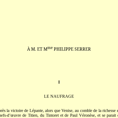
me
À M. ET M
PHILIPPE SERRER
I
LE NAUFRAGE
rès la victoire de Lépante, alors que Venise, au comble de la richesse e
hefs-d’œuvre de Titien, du Tintoret et de Paul Véronèse, et se parait 