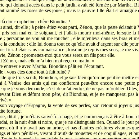
rte qui donnait accès dans le petit jardin avait été fermée par Martha. Bio
ait ranimé les roses de ses joues ; mais la pauvre fille était si amaigri
voilà donc orpheline, chère Biondina !
ainsi, dit-elle ; à peine étiez-vous parti, Zénon, que la peste éclatait à
i pris son mal en le soignant, et j’allais mourir moi-même, lorsque 
e ; personne ne voulait me toucher : elle m’enleva dans ses bras et 
e la conduire ; elle lui donna tout ce qu’elle avait d’argent sur elle pour 
sit ici. J’étais sans connaissance ; lorsque je repris mes sens, je me vis
a vie, Zénon ; promettez-moi que vous serez un fils pour elle.
dit Zénon, mais elle m’a bien mal reçu ce matin. »
rte entrevue avec Martha. Biondina pâlit en l’écoutant.
e ; vous êtes donc tout à fait ruiné ?
de que trois scudi, Biondina, et je sais bien qu’on ne peut se mettre 
i à Venise des amis qui me confieront peut-être encore une petite pa
ce que je vous demande, c’est de m’attendre, de ne pas m’oublier. Dites,
devant Dieu et défunt mon père, dit Biondina, et je ne manquerai pas 
ivé. »
 son voyage d’Espagne, la vente de ses perles, son retour si joyeux j
ite fortune.
 vie, dit-il ; je m’étais sauvé à la nage, et je commençais à être à bout d
ai, et la nuit était si noire, que je ne distinguais rien. Quand le jour pa
chers, où il n’y avait pas un arbre, et pas d’autres créatures vivantes q
ongs et bien pénibles, vivant d’œufs de mouettes et de coquillages, et bu
Toute la journée je regardais la mer, espérant voir apparaître une voil