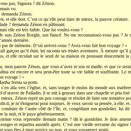
ous pas, Signora ? dit Zénon.
jamais vu.
i ? demanda Zénon.
st, et elle dort. C’est ce qu’elle peut faire de mieux, la pauvre créature.
alade ? demanda Zénon en pâlissant.
mais elle est très faible. Que lui voulez-vous ?
e suis Zénon Borghi, son fiancé. Ne me reconnaissez-vous pas ? Je su
l’année dernière.
’ai pas de mémoire. D’où arrivez-vous ? Avez-vous fait bon voyage ? »
f garçon qu’il était, lui raconta ses tristes aventures. À mesure qu’il p
s, et elle reculait sur le seuil de sa maison en poussant doucement la 
la, mon pauvre Zénon, que vous n’avez ni son ni maille, et que ce serai
dina est encore et sera peut-être toute sa vie faible et souffrante. Le 
on voyage ! »
Martha ferma sa porte.
 s’en alla vers l’église, et, sans songer le moins du monde aux marbres
ef-d’œuvre de Palladio, il se mit à genoux dans une chapelle et pria fort
 mieux, Zénon reprit un peu courage et résolut de faire une tentative po
dit-il, je m’éloignerai pour toujours. Je veux savoir sa pensée, à elle, et
 conduire de l’autre côté de l’île, et, congédiant son gondolier, lui dit 
tre la nuit, et le paya généreusement.
vienne vous reprendre demain matin ? dit le gondolier. Je dois amen
eorges et repartira aussitôt après. C’est une vieille servante du signo
si vous êtes à mon service ou non, et vous voyagerez gratis.