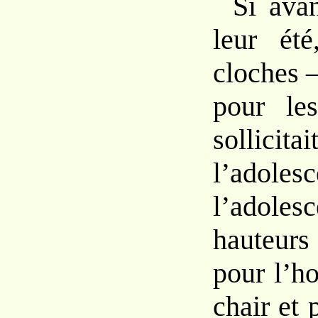
Si ava
leur
ét
cloches
pour
l
soll
l’ado
l’adoles
hauteur
pour l’h
chair et