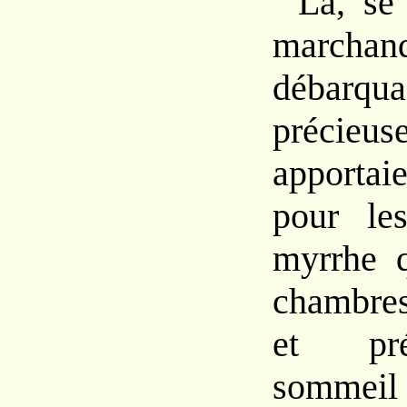
Là,
s
march
débar
qua
préc
apporta
pour
l
myrrhe q
chambre
et pré
sommeil 