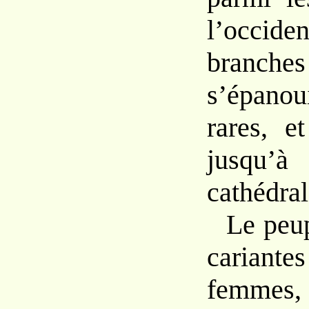
l’occide
branches
s’épano
rares,
et
jusqu’
cathé
dral
Le
peup
cariante
femme