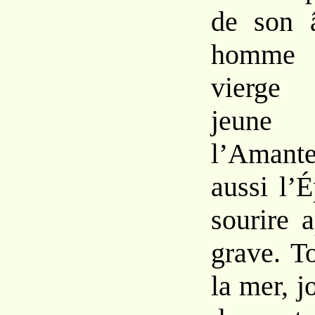
de son
homme 
vierge 
jeune
l’Ama
aussi
l’
sourire 
grave. T
la
mer,
j