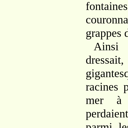
fon
ta
couron
grappes
Ains
dressai
gigante
racines
mer 
perdaie
parmi l