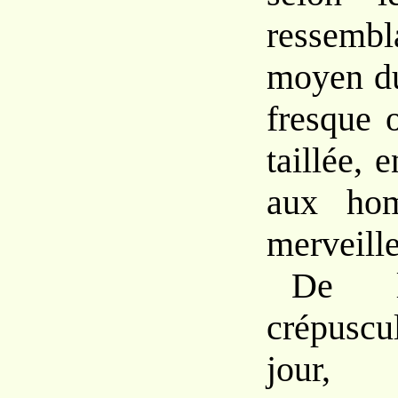
ressem
b
moyen
d
fresque 
taillée,
aux ho
merveill
De
crépusc
jour,