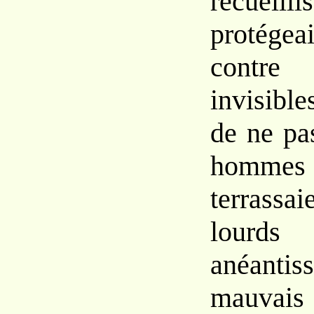
recue
protége
contre 
invisib
de ne
p
homm
terrass
lourd
anéanti
mauvai