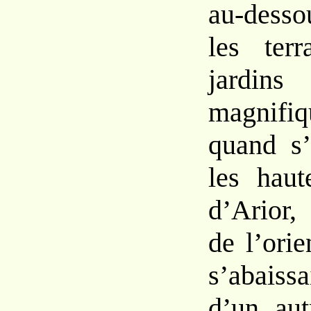
au-dess
les
ter
jardi
magnifi
quand s’
les hau
d’
Arior
de
l’ori
s’abaiss
d’un
au