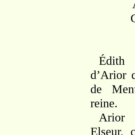
Édi
d’Arior 
de Ment
reine.
Ario
Elseur, 