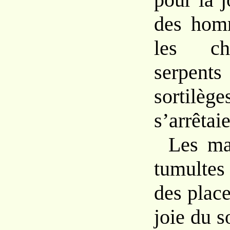
des ho
les
c
serpe
sorti
s’arrêtai
Les m
tumultes 
des
plac
joie
du
s