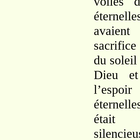
voiles 
éternel
avaie
sacrifi
du soleil
Dieu 
l’espoi
éternel
était
silencie