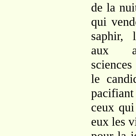
de
la nu
qui vend
saphir,
aux
sciences
le cand
paci
fiant
ceux qui
eux
les
v
pour
la
j