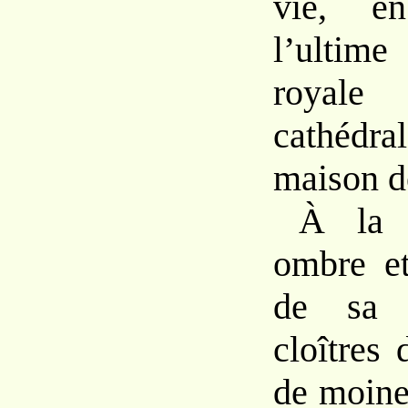
vie, 
l’ulti
royal
cathédra
maison
d
À
la
ombre
e
de s
cloîtres
de
moin