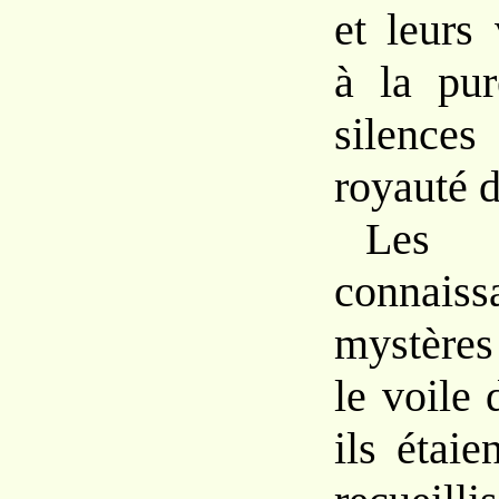
et leurs 
à
la pu
silences
royauté 
L
conna
mystère
le voile
ils étaie