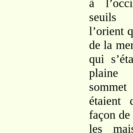
à
l’occ
seuil
l’orient
q
de la me
qui s’ét
pla
som
met 
étaient
façon
d
les mai