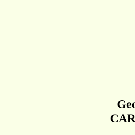
Ge
C
A