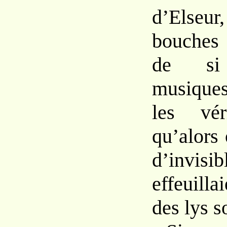
d’Elseu
bouches
de 
musiqu
les vé
qu’alors 
d’invisi
effeuilla
des
lys
s