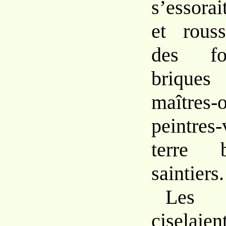
s’essora
et
rous
des f
brique
maîtres-
peintres
terre
saintiers.
Les 
ciselai