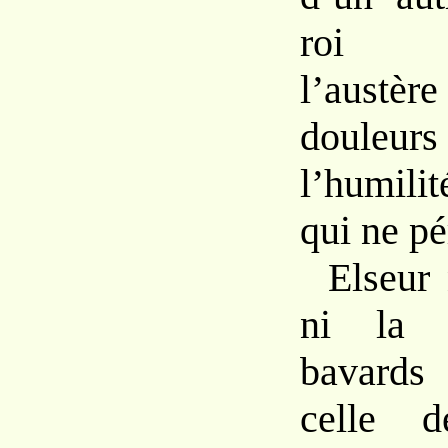
roi c
l’austè
douleurs
l’humili
qui ne
pé
Elseur
ni l
bavard
celle