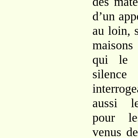
des mate
d’un
app
au
loin,
maisons 
qui le
silenc
interrog
aussi
pour
l
venus
de