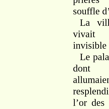
souffle
d
La vil
vivai
invisible
Le
pal
dont 
alluma
resplend
l’or de