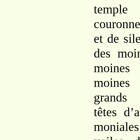
temple
couron
et de si
des mo
moines
moines
grands
têtes
d’
monial