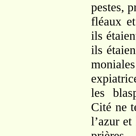
pestes, p
fléaux
e
ils étaie
ils étaie
monial
expiatric
les
bla
Cité ne t
l’azur et
prières