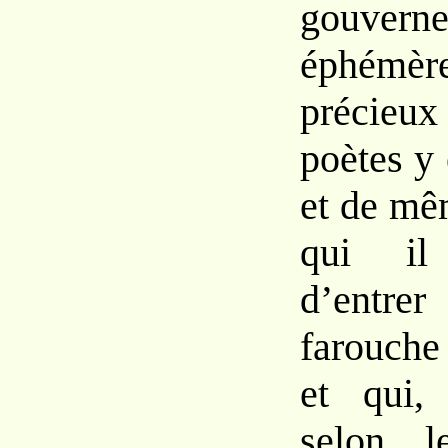
gouverne
éphémè
précie
poètes y
et de m
qui
i
d’entre
farouch
et
qui
selon le