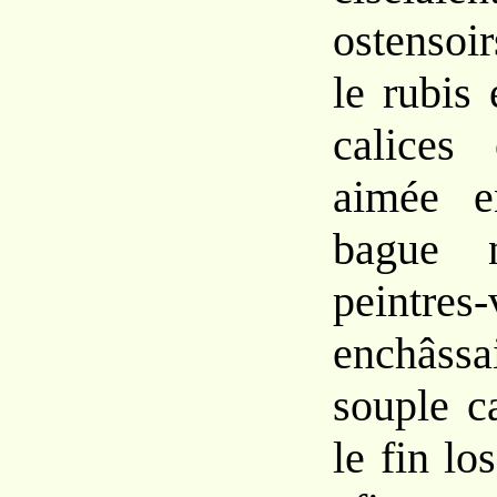
ostensoi
le rubis
calices
aimée 
bague 
peintres-
enchâs
souple c
le fin l