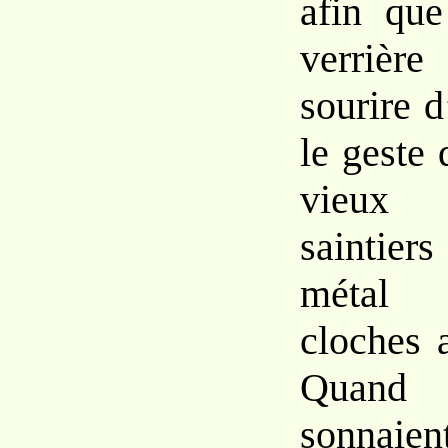
afin
qu
verrièr
sourire
d
le
geste
vieu
saintier
méta
cloches
Quand 
sonnaie