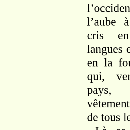
l’occiden
l’aube
cris
langues
en la
fo
qui,
v
pays,
vêtemen
de
tous
l