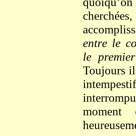
quoiqu
cherc
accomplissa
entre le c
le premie
Toujours il
intempes
interrompu
moment o
heureuseme