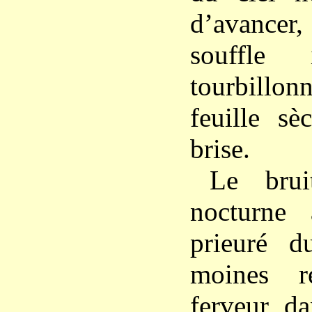
d’avancer
souffle i
tourbillo
feuille sè
brise.
Le brui
nocturne 
prieuré d
moines r
ferveur da