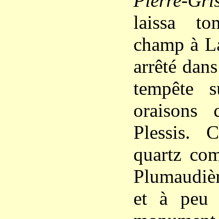
Pierre-Gri
laissa t
champ à La
arrêté dans
tempête s
oraisons
Plessis. C
quartz com
Plumaudièr
et à peu 