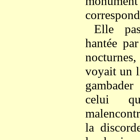
monument
corresponda
Elle pa
hantée par
nocturnes,
voyait un l
gambader a
celui q
malencont
la discord