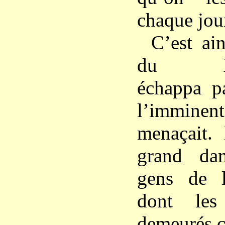
chaque jour
C’est ai
du Ples
échappa p
l’imminen
menaçait.
grand da
gens de l
dont les
demeurés c