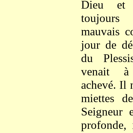
Dieu et
toujours
mauvais co
jour de dé
du Plessi
venait à
achevé. Il 
miettes d
Seigneur e
profonde, 