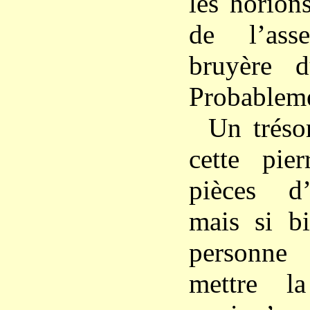
les horion
de l’ass
bruyère 
Probableme
Un tréso
cette pie
pièces d’
mais si b
personne
mettre l