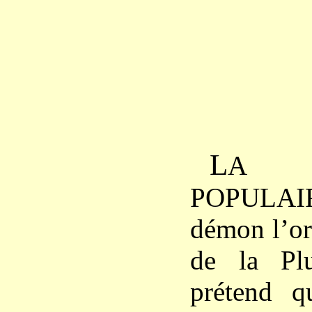
L
A C
POPULAIR
démon l’or
de la Plu
prétend q