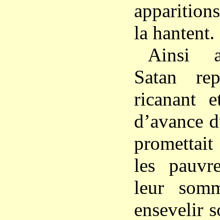
apparitions
la hantent.
Ainsi a
Satan rep
ricanant e
d’avance du
promettai
les pauvr
leur somm
ensevelir s