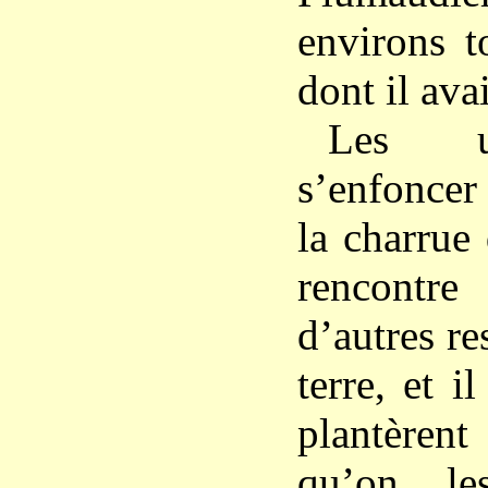
environs t
dont il avai
Les un
s’enfoncer 
la charrue
rencontre
d’autres re
terre, et i
plantèrent
qu’on le