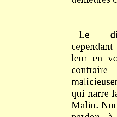
Le dia
cependant
leur en vo
contrai
malicieuse
qui narre 
Malin. No
pardon à l