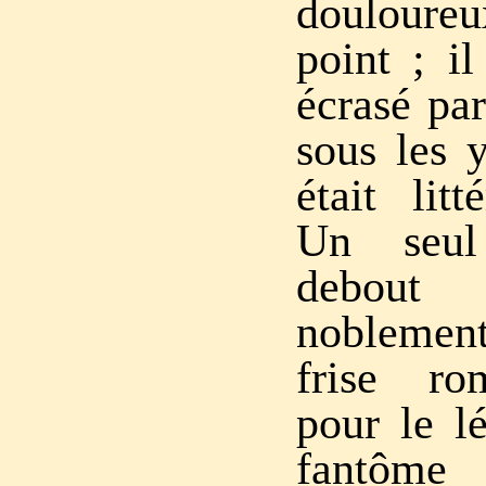
douloureu
point ; i
écrasé par
sous les y
était litt
Un seul
debout
noblemen
frise ro
pour le 
fantôm