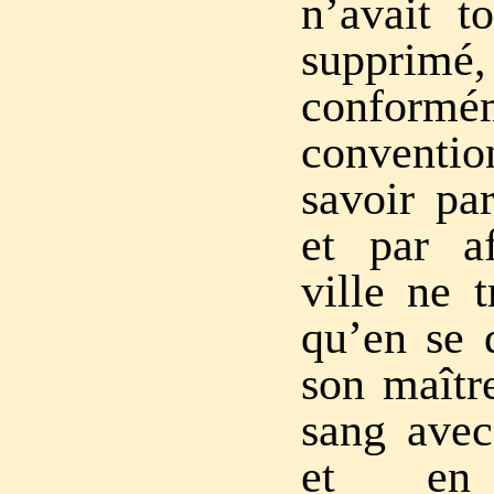
n’avait t
supprim
confor
conventio
savoir pa
et par a
ville ne t
qu’en se 
son maîtr
sang avec
et en 