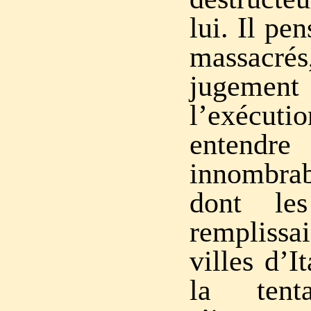
lui. Il pe
massacrés
jugemen
l’exécuti
entendre
innombra
dont les
remplissa
villes d’I
la tenta