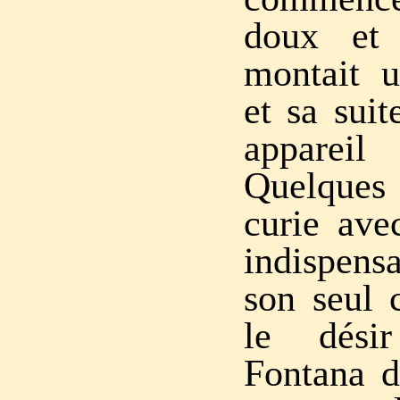
doux et 
montait 
et sa suit
apparei
Quelques
curie avec
indispens
son seul c
le dési
Fontana d