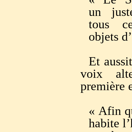
un jus
tous c
objets d’
Et aussi
voix alt
première e
« Afin q
habite l