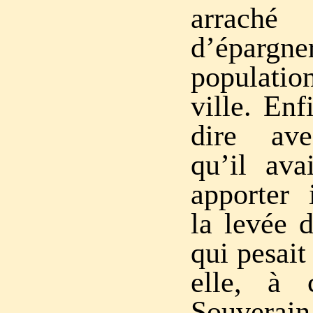
arraché
d’épargne
populatio
ville. Enf
dire ave
qu’il ava
apporter
la levée d
qui pesait
elle, à 
Souvera