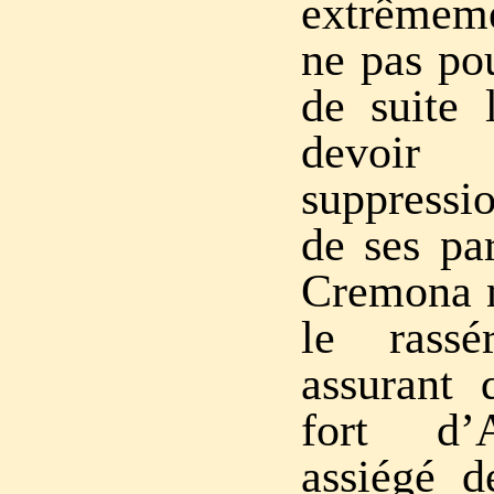
extrêmem
ne pas pou
de suite l
devoir 
suppressi
de ses pa
Cremona n
le rassé
assurant 
fort d’A
assiégé d