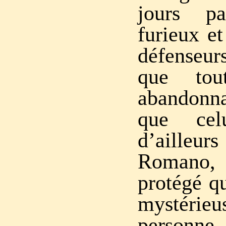
jours p
furieux et
défenseur
que to
abandonna
que cel
d’ailleu
Romano, 
protégé q
mystér
personne, 