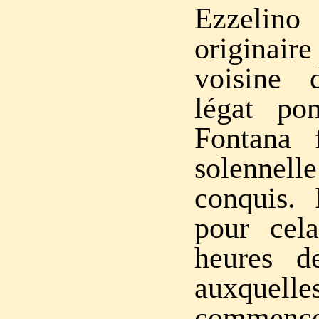
Ezzelin
originai
voisine 
légat pon
Fontana 
solennell
conquis. 
pour cela
heures de
auxquel
commence 