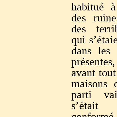
habitué 
des ruine
des terr
qui s’étai
dans les 
présente
avant tout
maisons d
parti va
s’étai
conformé