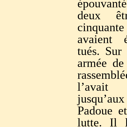
épouvant
deux êt
cinquant
avaient 
tués. Sur
armée de 
rassemblée
l’avait
jusqu’
Padoue et
lutte. Il 