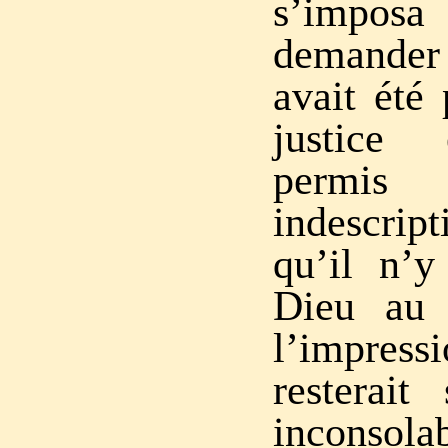
s’impo
demande
avait été 
justice 
permis
indescrip
qu’il n’y
Dieu au 
l’impre
resterait
inconsolab