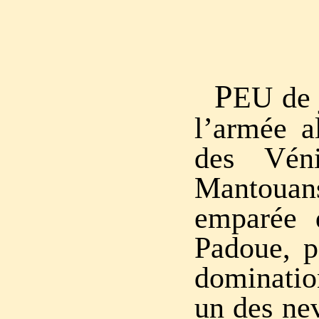
P
EU de 
l’armée al
des Véni
Mantou
emparée 
Padoue, p
dominati
un des nev