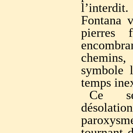
l’inter
Fontana v
pierres f
encombr
chemin
symbole 
temps ine
Ce se
désolatio
paroxy
tournant d