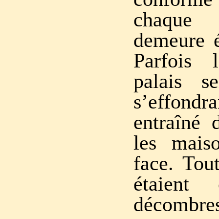
chaque
demeure é
Parfois 
palais s
s’effond
entraîné 
les mais
face. Tout
étaient 
décombres