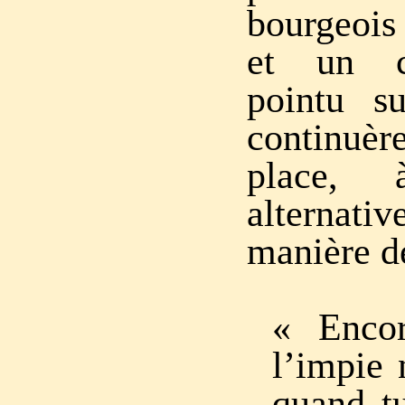
bourgeois
et un c
pointu su
continuè
place, 
alternat
manière d
« Enco
l’impie 
quand t