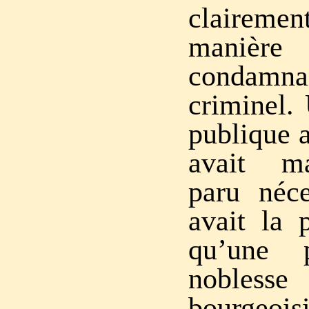
clairem
manièr
condamna
criminel.
publique a
avait ma
paru néce
avait la 
qu’une 
nobles
bourgeoisi