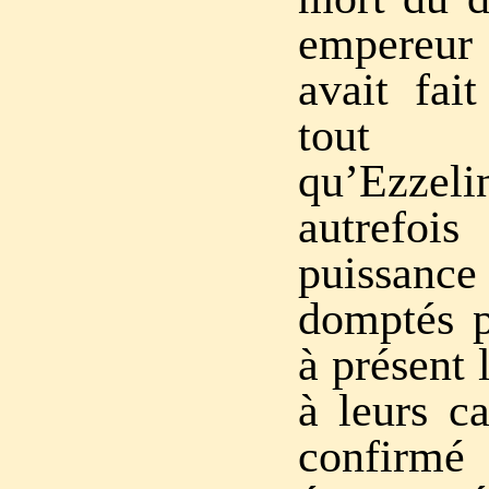
empereur
avait fai
tout 
qu’Ezzeli
autrefoi
puissanc
domptés pa
à présent 
à leurs ca
confir