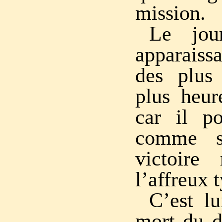
mission.
Le jou
apparaiss
des plus
plus heur
car il po
comme s
victoire
l’affreux 
C’est lu
mort du d