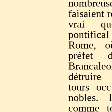
nombreus
faisaient 
vrai q
pontific
Rome, o
préfet 
Brancale
détruire
tours oc
nobles. 
comme to