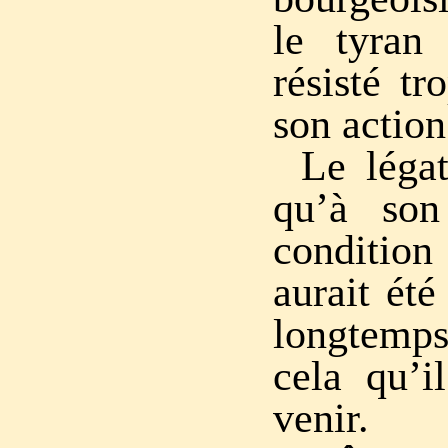
le tyran
résisté t
son action
Le léga
qu’à son
conditi
aurait été
longtemp
cela qu’i
venir.