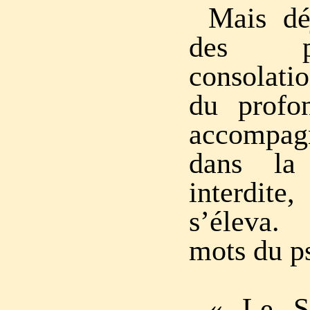
Mais dé
des p
consolat
du profo
accompagn
dans la 
interdi
s’éleva.
mots du p
« Le Se