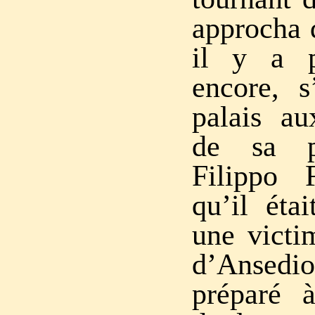
approcha d
il y a 
encore, s
palais au
de sa pr
Filippo 
qu’il éta
une victi
d’Ansedi
préparé 