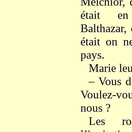
Melchior, 
était e
Balthazar,
était on n
pays.
Marie leu
– Vous d
Voulez-vo
nous ?
Les roi