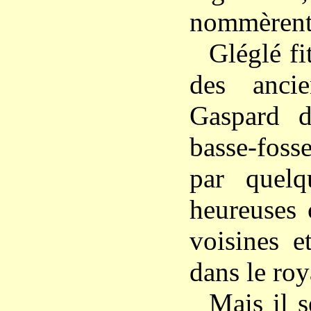
nommèrent 
Gléglé fi
des ancie
Gaspard 
basse-foss
par quelq
heureuses 
voisines et
dans le ro
Mais il s