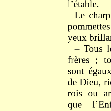
l’étable.
Le charpe
pommettes
yeux brilla
– Tous 
frères ; 
sont égaux
de Dieu, r
rois ou ar
que l’En