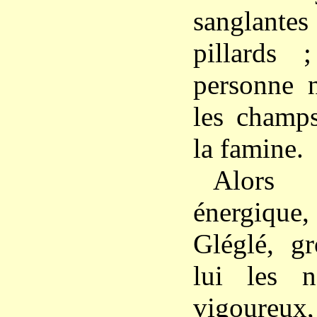
sanglant
pillards
personne n
les champs
la famine.
Alors
énergiqu
Gléglé, g
lui les n
vigour