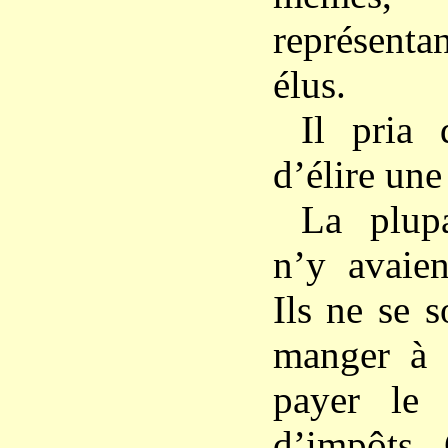
représenta
élus.
Il pria 
d’élire un
La plup
n’y avaien
Ils ne se 
manger à 
payer le 
d’impôts.