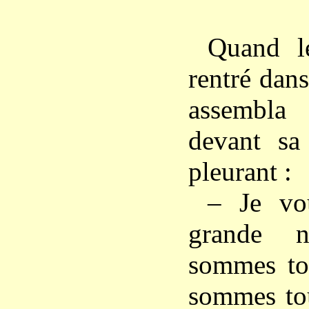
Quand l
rentré dan
assembl
devant sa
pleurant :
– Je vo
grande n
sommes tou
sommes tou