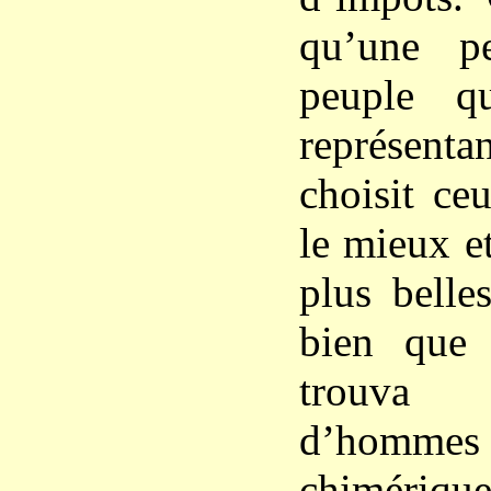
qu’une pe
peuple q
représent
choisit ce
le mieux et
plus belle
bien que 
trouva
d’hommes
chimériques