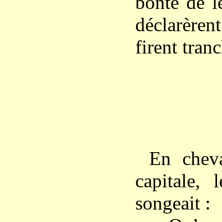
bonté de l
déclarère
firent tranc
En chev
capitale, 
songeait :