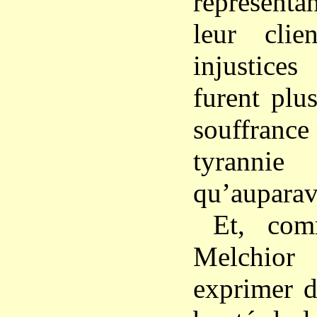
représentan
leur clie
injustice
furent plu
souffrance
tyranni
qu’auparav
Et, com
Melchior
exprimer d