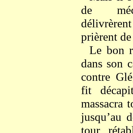
de méc
délivrèren
prièrent d
Le bon ro
dans son c
contre Glég
fit décapi
massacra t
jusqu’au d
tour, rétab