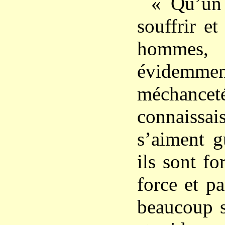
« Qu’un
souffrir e
hommes,
évidem
méchanc
connaissa
s’aiment g
ils sont fo
force et pa
beaucoup s