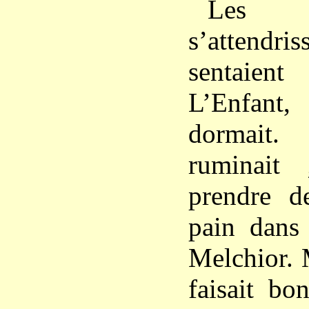
Le
s’attendri
sentaien
L’Enfant
dormai
ruminait 
prendre d
pain dans
Melchior. M
faisait bo