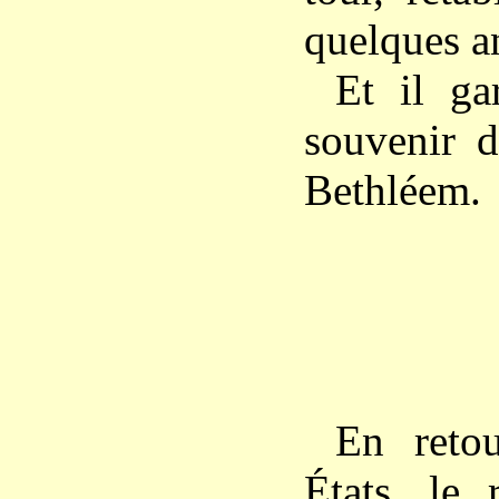
quelques an
Et il g
souvenir 
Bethléem.
En reto
États, le 