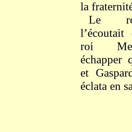
la fraternit
Le ro
l’écoutait
roi Mel
échapper q
et Gaspard
éclata en sa