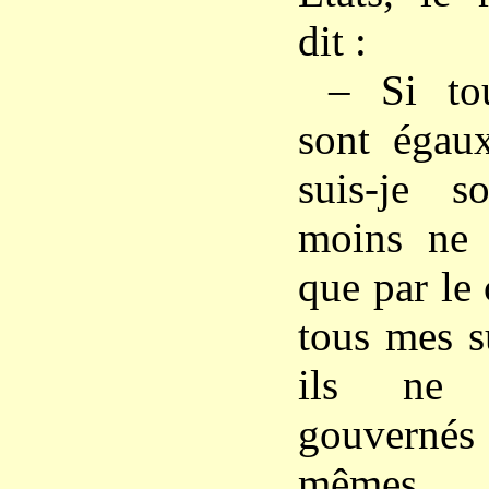
dit :
– Si to
sont égaux
suis-je 
moins ne s
que par le
tous mes s
ils ne 
gouverné
mêmes,