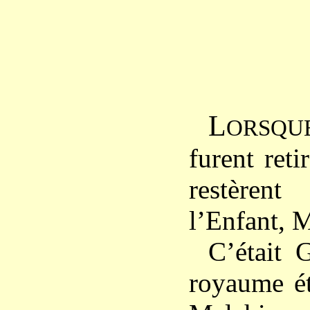
L
ORSQU
furent retir
restèren
l’Enfant, M
C’était 
royaume ét