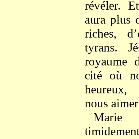
révéler. E
aura plus 
riches, d
tyrans. Jé
royaume de
cité où n
heureux,
nous aimer
Marie 
timidement