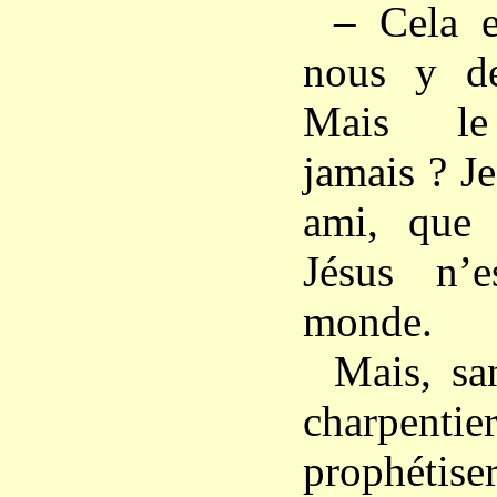
– Cela e
nous y dev
Mais le 
jamais ? J
ami, que
Jésus n’
monde.
Mais, san
charpenti
prophétise