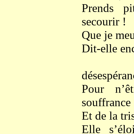
Prends pi
secourir !
Que je meur
Dit-elle en
Et p
désespéran
Pour n’êt
souffrance
Et de la tri
Elle s’él