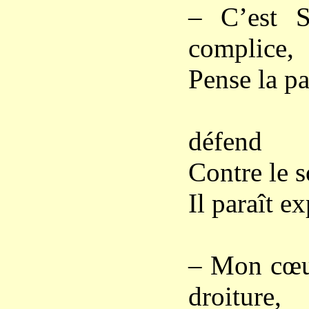
– C’est S
complice,
Pense la p
Et 
défend
Contre le s
Il paraît ex
– Mon cœur
droiture,