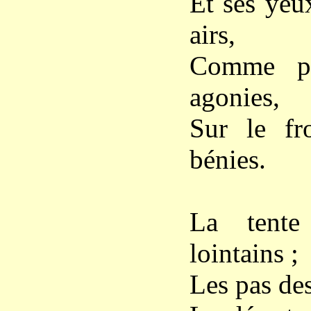
Et ses yeux
airs,
Comme po
agonies,
Sur le fr
bénies.
La tente
lointains ;
Les pas des