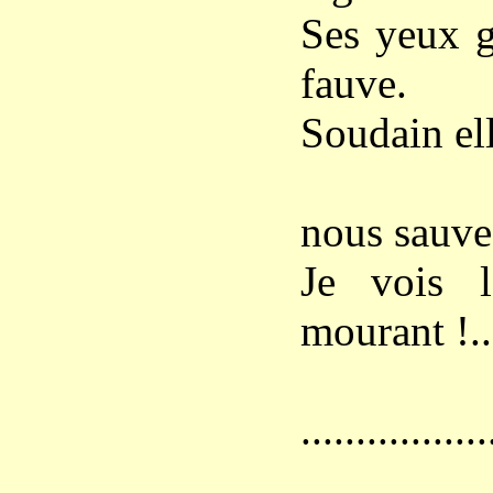
Ses yeux g
fauve.
Soudain ell
– Oui
nous sauve
Je vois l
mourant !..
.................