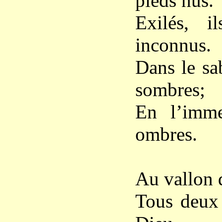
pieds nus.
Exilés, i
inconnus.
Dans le sa
sombres;
En l’immen
ombres.
Au vallon 
Tous deux 