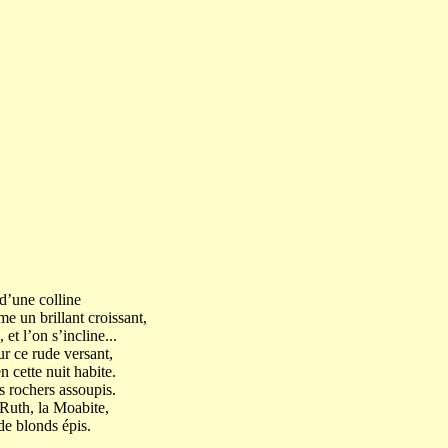
d’une colline
 un brillant croissant,
 et l’on s’incline...
ur ce rude versant,
cette nuit habite.
es rochers assoupis.
Ruth, la Moabite,
de blonds épis.