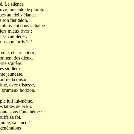
é. Le silence
ouvre une aile de plomb.
ues au ciel s’élance.
son fier talon,
embrassent dans la haine.
fers mieux rivés ;
 sa cantilène ;
mps sont arrivés !
ie, et sur la terre,
onnent des dieux.
ité s’altère.
es studieux
te jeunesse.
rt de la raison.
âme, avec tristesse,
u brumeux horizon.
ple juif lui-même,
 tables de la loi.
monte sous l’anathème :
ouffé sa foi.
dite, sa lance !
générations !