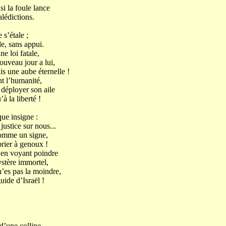
le lance
lédictions.
 s’étale ;
ble, sans appui.
e loi fatale,
ouveau jour a lui,
is une aube éternelle !
t l’humanité,
 déployer son aile
à la liberté !
que insigne :
justice sur nous...
comme un signe,
prier à genoux !
 en voyant poindre
ystère immortel,
n’es pas la moindre,
uide d’Israël !
d’une colline