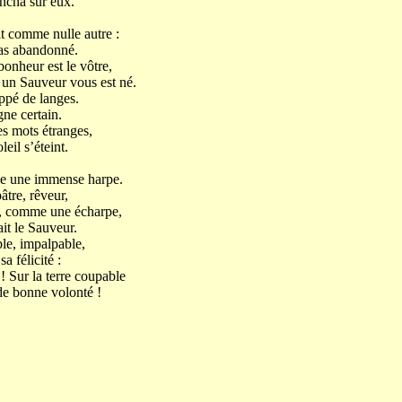
encha sur eux.
ait comme nulle autre :
pas abandonné.
onheur est le vôtre,
un Sauveur vous est né.
oppé de langes.
gne certain.
es mots étranges,
leil s’éteint.
me une immense harpe.
pâtre, rêveur,
r, comme une écharpe,
ait le Sauveur.
ble, impalpable,
a félicité :
 ! Sur la terre coupable
e bonne volonté !