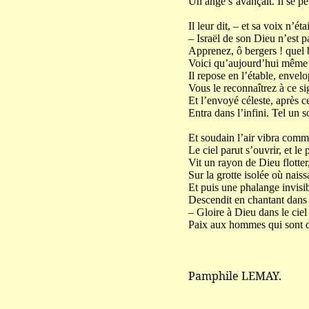
Un ange s’avançait. Il se p
Il leur dit, – et sa voix n’ét
– Israël de son Dieu n’est 
Apprenez, ô bergers ! quel b
Voici qu’aujourd’hui même 
Il repose en l’étable, envel
Vous le reconnaîtrez à ce si
Et l’envoyé céleste, après c
Entra dans l’infini. Tel un so
Et soudain l’air vibra com
Le ciel parut s’ouvrir, et le 
Vit un rayon de Dieu flotte
Sur la grotte isolée où naiss
Et puis une phalange invisi
Descendit en chantant dans s
– Gloire à Dieu dans le ciel
Paix aux hommes qui sont d
Pamphile LEMAY.