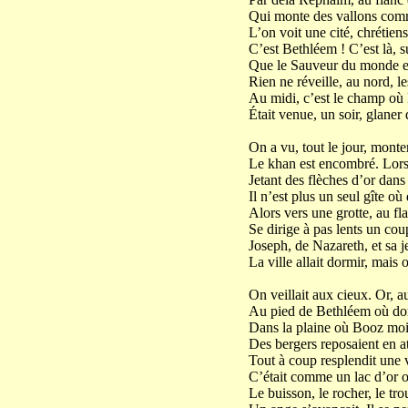
Qui monte des vallons comme
L’on voit une cité, chrétiens,
C’est Bethléem ! C’est là, s
Que le Sauveur du monde en 
Rien ne réveille, au nord, l
Au midi, c’est le champ où 
Était venue, un soir, glaner 
On a vu, tout le jour, monte
Le khan est encombré. Lors
Jetant des flèches d’or dans 
Il n’est plus un seul gîte où
Alors vers une grotte, au fl
Se dirige à pas lents un cou
Joseph, de Nazareth, et sa
La ville allait dormir, mais 
On veillait aux cieux. Or, a
Au pied de Bethléem où dor
Dans la plaine où Booz moi
Des bergers reposaient en at
Tout à coup resplendit une 
C’était comme un lac d’or o
Le buisson, le rocher, le tr