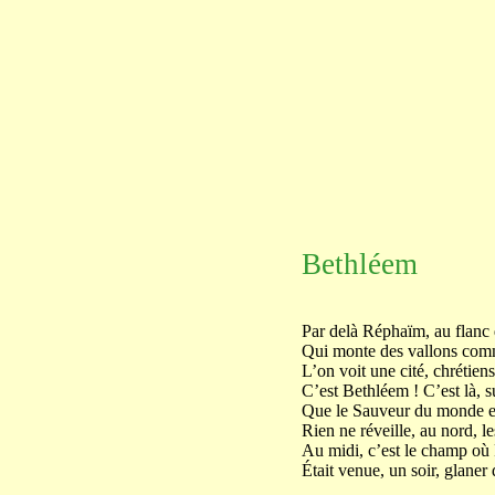
Bethléem
Par delà Réphaïm, au flanc 
Qui monte des vallons comme
L’on voit une cité, chrétiens,
C’est Bethléem ! C’est là, s
Que le Sauveur du monde en 
Rien ne réveille, au nord, l
Au midi, c’est le champ où 
Était venue, un soir, glaner 