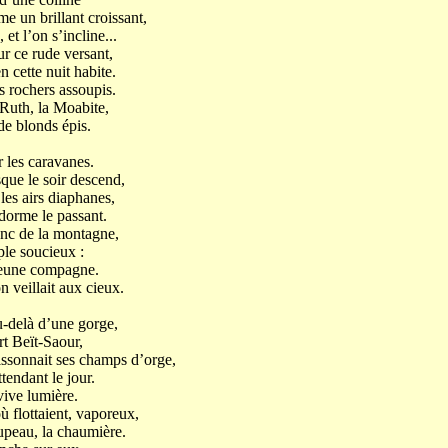
 un brillant croissant,
 et l’on s’incline...
ur ce rude versant,
cette nuit habite.
es rochers assoupis.
Ruth, la Moabite,
de blonds épis.
r les caravanes.
que le soir descend,
les airs diaphanes,
 dorme le passant.
anc de la montagne,
ple soucieux :
 jeune compagne.
on veillait aux cieux.
u-delà d’une gorge,
t Beït-Saour,
ssonnait ses champs d’orge,
tendant le jour.
vive lumière.
ù flottaient, vaporeux,
oupeau, la chaumière.