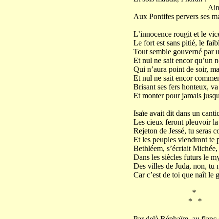
Ainsi la fou
Aux Pontifes pervers ses ma
L’innocence rougit et le vice
Le fort est sans pitié, le fai
Tout semble gouverné par un
Et nul ne sait encor qu’un n
Qui n’aura point de soir, ma
Et nul ne sait encor commen
Brisant ses fers honteux, va
Et monter pour jamais jusqu’
Isaïe avait dit dans un canti
Les cieux feront pleuvoir la 
Rejeton de Jessé, tu seras 
Et les peuples viendront te 
Bethléem, s’écriait Michée,
Dans les siècles futurs le m
Des villes de Juda, non, tu 
Car c’est de toi que naît le g
*
* *
Par delà Réphaïm, au flanc 