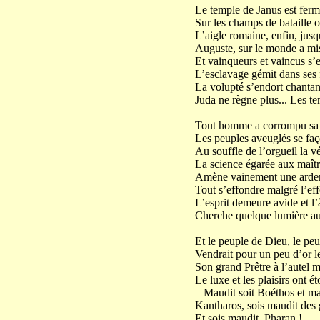
Le temple de Janus est ferm
Sur les champs de bataille 
L’aigle romaine, enfin, jusq
Auguste, sur le monde a mis 
Et vainqueurs et vaincus s’
L’esclavage gémit dans ses 
La volupté s’endort chantant
Juda ne règne plus... Les te
Tout homme a corrompu sa vo
Les peuples aveuglés se faç
Au souffle de l’orgueil la vér
La science égarée aux maîtr
Amène vainement une arden
Tout s’effondre malgré l’effo
L’esprit demeure avide et l’
Cherche quelque lumière a
Et le peuple de Dieu, le peu
Vendrait pour un peu d’or les
Son grand Prêtre à l’autel 
Le luxe et les plaisirs ont ét
– Maudit soit Boéthos et mau
Kantharos, sois maudit des 
Et sois maudit, Pharan !