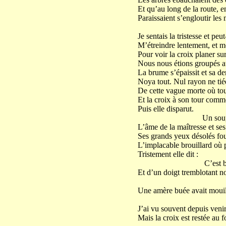
Et qu’au long de la route, e
Paraissaient s’engloutir les 
Je sentais la tristesse et peut
M’étreindre lentement, et m
Pour voir la croix planer su
Nous nous étions groupés au
La brume s’épaissit et sa d
Noya tout. Nul rayon ne tiéd
De cette vague morte où tou
Et la croix à son tour com
Puis elle disparut.
Un soupir fit 
L’âme de la maîtresse et ses
Ses grands yeux désolés foui
L’implacable brouillard où pl
Tristement elle dit :
C’est bien là qu’e
Et d’un doigt tremblotant n
Une amère buée avait mouill
J’ai vu souvent depuis venir
Mais la croix est restée au 