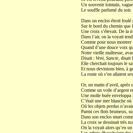
Un souvenir lointain, vague
Le souffle parfumé du soir.
Près de ch
Dans un enclos étroit foulé 
Sur le bord du chemin que l
Une croix s’élevait. De la 
Dans l’air, on la voyait ten
Comme pour nous montrer 
Quand d’une douce voix que 
Notre vieille maîtresse, avan
Disait :
Veni, Sancte,
disait 
Elle cherchait toujours le sa
Et nous devinions bien, à g
La route où s’en allaient ses
Or, un matin d’avril, après 
Comme un voile d’argent en
Une molle buée enveloppa 
C’était une mer blanche où
Où les objets perdus n’avaie
Parmi ces flots brumeux, sur
Dans son enclos muet comme
La croix se dessinait très noi
On la voyait alors qu’en un c
Les arbres ébauchaient des 