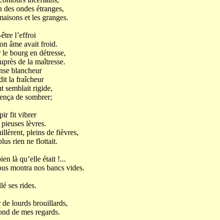
n des ondes étranges,
maisons et les granges.
-être l’effroi
on âme avait froid.
r le bourg en détresse,
près de la maîtresse.
ense blancheur
it la fraîcheur
t semblait rigide,
mença de sombrer;
vibrer
 pieuses lèvres.
llèrent, pleins de fièvres,
us rien ne flottait.
lle était !...
ous montra nos bancs vides.
é ses rides.
 de lourds brouillards,
fond de mes regards.