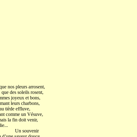
que nos pleurs arrosent,
que des soleils rosent,
mmes joyeux et bons,
umant leurs charbons,
au tiède effluve,
nant comme un Vésuve,
ais la fin doit venir,
ie...
venir
n d’une saveur douce,