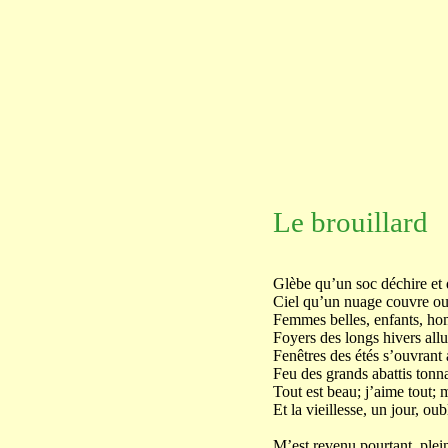
Le brouillard
Glèbe qu’un soc déchire et 
Ciel qu’un nuage couvre ou 
Femmes belles, enfants, ho
Foyers des longs hivers all
Fenêtres des étés s’ouvrant 
Feu des grands abattis ton
Tout est beau; j’aime tout; m
Et la vieillesse, un jour, oubl
Un sou
M’est revenu pourtant, plei