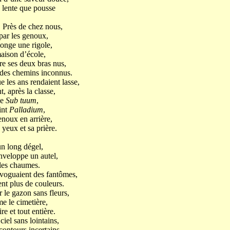
 lente que pousse
ez nous,
par les genoux,
onge une rigole,
maison d’école,
dre ses deux bras nus,
des chemins inconnus.
les ans rendaient lasse,
t, après la classe,
le
Sub tuum
,
int
Palladium
,
enoux en arrière,
 yeux et sa prière.
un long dégel,
veloppe un autel,
les chaumes.
 voguaient des fantômes,
nt plus de couleurs.
 le gazon sans fleurs,
 le cimetière,
re et tout entière.
iel sans lointains,
contours incertains,