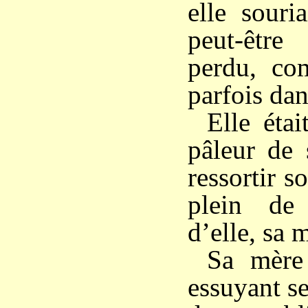
elle souria
peut-êtr
perdu, co
parfois da
Elle étai
pâleur de 
ressortir s
plein de 
d’elle, sa 
Sa mère 
essuyant s