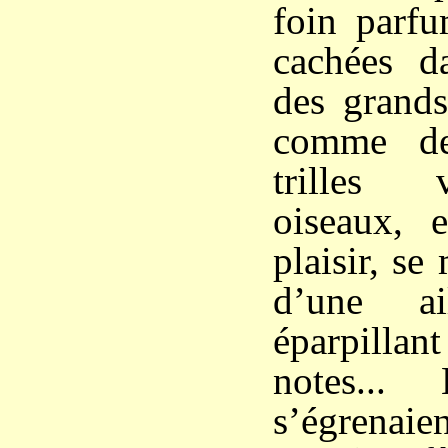
foin parfu
cachées da
des grands
comme de
trilles 
oiseaux, e
plaisir, se
d’une ai
éparpilla
notes...
s’égrenaie