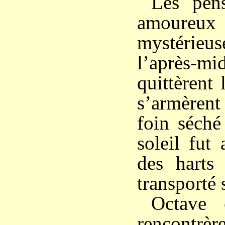
Les pen
amoureux
mystérie
l’après-mi
quittèrent 
s’armèren
foin séché
soleil fut
des harts 
transporté s
Octave 
rencont