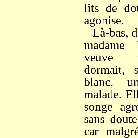
lits de do
agonise.
Là-bas, d
madame V
veuve t
dormait, 
blanc, u
malade. El
songe agré
sans dout
car malgré