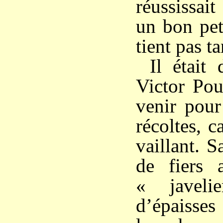
réussissai
un bon pet
tient pas ta
Il était 
Victor Poud
venir pour
récoltes, c
vaillant. S
de fiers 
« javeli
d’épaisses