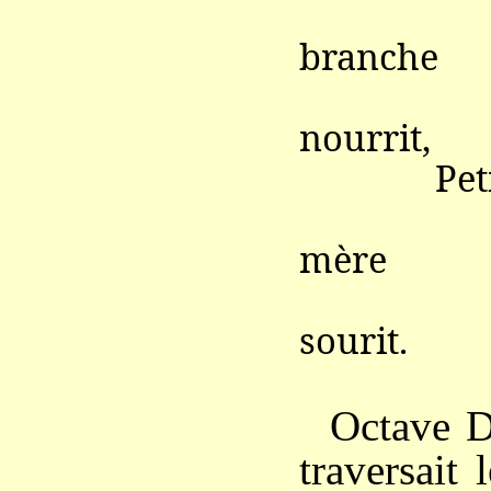
Reste
branche
Dont
nourrit,
Petite 
Reste
mère
Dont 
sourit.
Octave D
traversait 