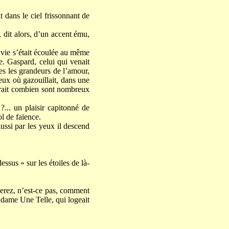
 dans le ciel frissonnant de
, dit alors, d’un accent ému,
r vie s’était écoulée au même
e. Gaspard, celui qui venait
tes les grandeurs de l’amour,
ieux où gazouillait, dans une
norait combien sont nombreux
?... un plaisir capitonné de
ol de faïence.
aussi par les yeux il descend
ssus » sur les étoiles de là-
terez, n’est-ce pas, comment
adame Une Telle, qui logeait