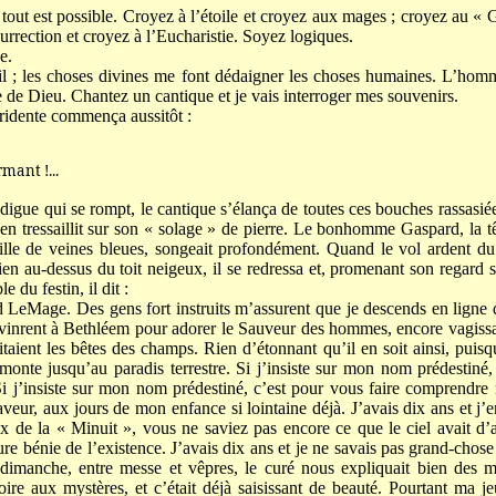
 tout est possible. Croyez à l’étoile et croyez aux mages ; croyez au « G
surrection et croyez à l’Eucharistie. Soyez logiques.
e.
-il ; les choses divines me font dédaigner les choses humaines. L’hom
e de Dieu. Chantez un cantique et je vais interroger mes souvenirs.
ridente commença aussitôt :
ant !...
igue qui se rompt, le cantique s’élança de toutes ces bouches rassasiée
n en tressaillit sur son « solage » de pierre. Le bonhomme Gaspard, la t
ille de veines bleues, songeait profondément. Quand le vol ardent du 
ien au-dessus du toit neigeux, il se redressa et, promenant son regard sé
 du festin, il dit :
 LeMage. Des gens fort instruits m’assurent que je descends en ligne 
 vinrent à Bethléem pour adorer le Sauveur des hommes, encore vagiss
ritaient les bêtes des champs. Rien d’étonnant qu’il en soit ainsi, puis
onte jusqu’au paradis terrestre. Si j’insiste sur mon nom prédestiné
 Si j’insiste sur mon nom prédestiné, c’est pour vous faire comprend
veur, aux jours de mon enfance si lointaine déjà. J’avais dix ans et j’
x de la « Minuit », vous ne saviez pas encore ce que le ciel avait d’
ure bénie de l’existence. J’avais dix ans et je ne savais pas grand-chose n
imanche, entre messe et vêpres, le curé nous expliquait bien des mys
roire aux mystères, et c’était déjà saisissant de beauté. Pourtant ma je