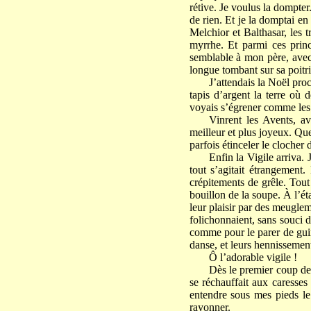
rétive. Je voulus la dompte
de rien. Et je la domptai e
Melchior et Balthasar, les t
myrrhe. Et parmi ces prince
semblable à mon père, avec 
longue tombant sur sa poitr
J’attendais la Noël pro
tapis d’argent la terre où 
voyais s’égrener comme les
Vinrent les Avents, av
meilleur et plus joyeux. Que
parfois étinceler le clocher
Enfin la Vigile arriva
tout s’agitait étrangement.
crépitements de grêle. Tout 
bouillon de la soupe. À l’éta
leur plaisir par des meugle
folichonnaient, sans souci d
comme pour le parer de guir
danse, et leurs hennissement
Ô l’adorable vigile !
Dès le premier coup de l
se réchauffait aux caresses
entendre sous mes pieds le
rayonner.