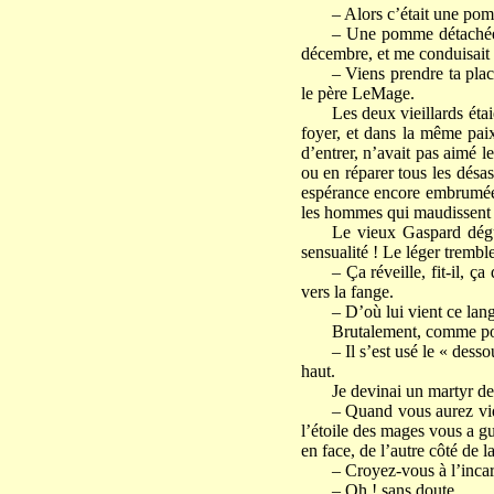
– Alors c’était une po
– Une pomme détachée d
décembre, et me conduisait 
– Viens prendre ta plac
le père LeMage.
Les deux vieillards éta
foyer, et dans la même paix
d’entrer, n’avait pas aimé l
ou en réparer tous les désas
espérance encore embrumée, 
les hommes qui maudissent le
Le vieux Gaspard dégus
sensualité ! Le léger tremble
– Ça réveille, fit-il, ç
vers la fange.
– D’où lui vient ce lan
Brutalement, comme pour
– Il s’est usé le « dess
haut.
Je devinai un martyr de
– Quand vous aurez vid
l’étoile des mages vous a g
en face, de l’autre côté de la
– Croyez-vous à l’incar
– Oh ! sans doute.