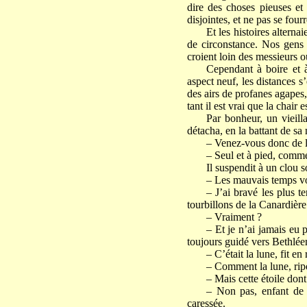
dire des choses pieuses e
disjointes, et ne pas se four
Et les histoires alterna
de circonstance. Nos gens o
croient loin des messieurs 
Cependant à boire et 
aspect neuf, les distances 
des airs de profanes agapes,
tant il est vrai que la chair es
Par bonheur, un vieilla
détacha, en la battant de sa 
– Venez-vous donc de l’
– Seul et à pied, comme 
Il suspendit à un clou 
– Les mauvais temps vou
– J’ai bravé les plus t
tourbillons de la Canardière
– Vraiment ?
– Et je n’ai jamais eu 
toujours guidé vers Bethlée
– C’était la lune, fit en
– Comment la lune, ripos
– Mais cette étoile dont
– Non pas, enfant de 
caressée.