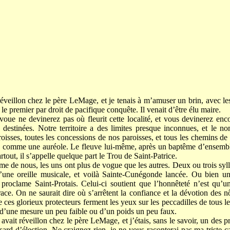
t réveillon chez le père LeMage, et je tenais à m’amuser un brin, avec l
t le premier par droit de pacifique conquête. Il venait d’être élu maire.
 voue ne devinerez pas où fleurit cette localité, et vous devinerez e
s destinées. Notre territoire a des limites presque inconnues, et le n
roisses, toutes les concessions de nos paroisses, et tous les chemins de
 comme une auréole. Le fleuve lui-même, après un baptême d’ensemble, 
tout, il s’appelle quelque part le Trou de Saint-Patrice.
mme de nous, les uns ont plus de vogue que les autres. Deux ou trois sy
d’une oreille musicale, et voilà Sainte-Cunégonde lancée. Ou bien un
 proclame Saint-Protais. Celui-ci soutient que l’honnêteté n’est qu’u
ace. On ne saurait dire où s’arrêtent la confiance et la dévotion des n
e ces glorieux protecteurs ferment les yeux sur les peccadilles de tous le
, d’une mesure un peu faible ou d’un poids un peu faux.
y avait réveillon chez le père LeMage, et j’étais, sans le savoir, un des p
ard d’élection. Ne craignez rien, je ne vous raconterai pas ma triste 