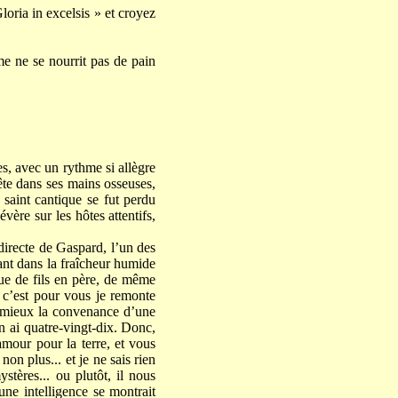
loria in excelsis » et croyez
me ne se nourrit pas de pain
s, avec un rythme si allègre
ête dans ses mains osseuses,
saint cantique se fut perdu
vère sur les hôtes attentifs,
directe de Gaspard, l’un des
ant dans la fraîcheur humide
que de fils en père, de même
, c’est pour vous je remonte
re mieux la convenance d’une
en ai quatre-vingt-dix. Donc,
amour pour la terre, et vous
on plus... et je ne sais rien
tères... ou plutôt, il nous
une intelligence se montrait