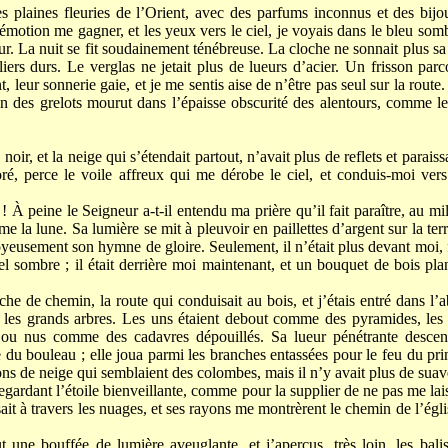
es plaines fleuries de l’Orient, avec des parfums inconnus et des bij
 l’émotion me gagner, et les yeux vers le ciel, je voyais dans le bleu so
ur. La nuit se fit soudainement ténébreuse. La cloche ne sonnait plus s
iers durs. Le verglas ne jetait plus de lueurs d’acier. Un frisson par
t, leur sonnerie gaie, et je me sentis aise de n’être pas seul sur la route
on des grelots mourut dans l’épaisse obscurité des alentours, comme les
oir, et la neige qui s’étendait partout, n’avait plus de reflets et parais
oré, perce le voile affreux qui me dérobe le ciel, et conduis-moi ver
! À peine le Seigneur a-t-il entendu ma prière qu’il fait paraître, au mi
 la lune. Sa lumière se mit à pleuvoir en paillettes d’argent sur la terre
eusement son hymne de gloire. Seulement, il n’était plus devant moi, f
el sombre ; il était derrière moi maintenant, et un bouquet de bois pla
che de chemin, la route qui conduisait au bois, et j’étais entré dans l’a
a les grands arbres. Les uns étaient debout comme des pyramides, les 
 ou nus comme des cadavres dépouillés. Sa lueur pénétrante descen
e du bouleau ; elle joua parmi les branches entassées pour le feu du pri
cons de neige qui semblaient des colombes, mais il n’y avait plus de sua
egardant l’étoile bienveillante, comme pour la supplier de ne pas me lais
ssait à travers les nuages, et ses rayons me montrèrent le chemin de l’égli
t une bouffée de lumière aveuglante, et j’aperçus, très loin, les bali