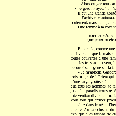
– Alors croyez tout car
aux bergers ; croyez à la ré
Il but une grande gorgé
– J’achève, continua-t
seulement, mais de la parol
Une femme à la voix st
Dans cette étable
Que Jésus est charm
Et bientôt, comme une d
et si violent, que la maiso
toutes couvertes d’une ram
dans les frissons du vent, b
accoudé sans gêne sur la table
« Je m’appelle Gaspard
trois mages de l’Orient qui
d’une large grotte, où s’ab
que tous les hommes, je rem
jusqu’au paradis terrestre.
intervention divine en ma fa
vous tous qui arrivez joyeu
attendiez dans le néant l’he
encore. Au catéchisme du d
expliquait les raisons de c