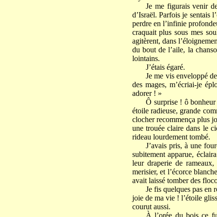
Je me figurais venir d
d’Israël. Parfois je sentais
perdre en l’infinie profonde
craquait plus sous mes soul
agitèrent, dans l’éloignemen
du bout de l’aile, la chans
lointains.
J’étais égaré.
Je me vis enveloppé de n
des mages, m’écriai-je épl
adorer ! »
Ô surprise ! ô bonheur 
étoile radieuse, grande comme
clocher recommença plus joy
une trouée claire dans le ci
rideau lourdement tombé.
J’avais pris, à une four
subitement apparue, éclair
leur draperie de rameaux,
merisier, et l’écorce blanch
avait laissé tomber des flo
Je fis quelques pas en r
joie de ma vie ! l’étoile gli
courut aussi.
À l’orée du bois ce fu