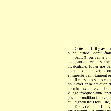
Cette nuit-là il y avai
ou de Sainte-S., dont il étai
Saint-X. ou Sainte-S.,
obligeant qui veille sur se
incalculable. Toutes nos pa
nom de saint en exergue ou
et, superbe Saint-Laurent par
Il en est des saints co
pour éveiller la dévotion 
chemin aux autres, et l’on
village invoque Saint-Pancr
pas à la condition tacite, qu
au Seigneur trois fois juste
Donc, cette nuit-là, il 
ami pourtant. Un simple has