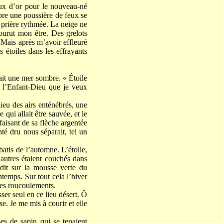
oux d’or pour le nouveau-né
mbre une poussière de feux se
a prière rythmée. La neige ne
courut mon être. Des grelots
. Mais après m’avoir effleuré
 étoiles dans les effrayants
sait une mer sombre. « Étoile
s l’Enfant-Dieu que je veux
lieu des airs enténébrés, une
 qui allait être sauvée, et le
aisant de sa flèche argentée
nté dru nous séparait, tel un
batis de l’automne. L’étoile,
autres étaient couchés dans
dit sur la mousse verte du
ntemps. Sur tout cela l’hiver
ves roucoulements.
ser seul en ce lieu désert. Ô
se. Je me mis à courir et elle
ses de sapin qui se tenaient