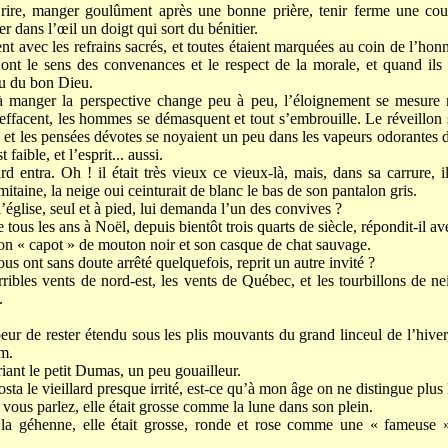
t rire, manger goulûment après une bonne prière, tenir ferme une co
rer dans l’œil un doigt qui sort du bénitier.
ient avec les refrains sacrés, et toutes étaient marquées au coin de l’honn
nt le sens des convenances et le respect de la morale, et quand ils s
ou du bon Dieu.
à manger la perspective change peu à peu, l’éloignement se mesure m
s’effacent, les hommes se démasquent et tout s’embrouille. Le réveillo
 et les pensées dévotes se noyaient un peu dans les vapeurs odorantes d
t faible, et l’esprit... aussi.
rd entra. Oh ! il était très vieux ce vieux-là, mais, dans sa carrure, i
mitaine, la neige oui ceinturait de blanc le bas de son pantalon gris.
église, seul et à pied, lui demanda l’un des convives ?
tous les ans à Noël, depuis bientôt trois quarts de siècle, répondit-il ave
son « capot » de mouton noir et son casque de chat sauvage.
s ont sans doute arrêté quelquefois, reprit un autre invité ?
erribles vents de nord-est, les vents de Québec, et les tourbillons de ne
.
peur de rester étendu sous les plis mouvants du grand linceul de l’hive
m.
 riant le petit Dumas, un peu gouailleur.
ta le vieillard presque irrité, est-ce qu’à mon âge on ne distingue plus 
 vous parlez, elle était grosse comme la lune dans son plein.
la géhenne, elle était grosse, ronde et rose comme une « fameuse »