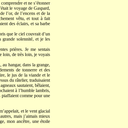
t comprendre et ne s’étonner
’était le voyage de Gaspard,
de l’or, de l’encens et de la
chement vêtu, et tout à fait
ent des éclairs, et sa barbe
ris que le ciel couvrait d’un
 grande solennité, et je les
ntes prières. Je me sentais
loin, de très loin, je voyais
, au hangar, dans la grange,
ondements de tonnerre et des
re, le jus de la viande et le
ssus du râtelier, traduisaient
agneaux sautaient, bêlaient,
rochaient à l’humble lambris,
ls piaffaient comme pour une
’appelait, et le vent glacial
 autres, mais j’aimais mieux
ge, mon ancêtre, une étoile