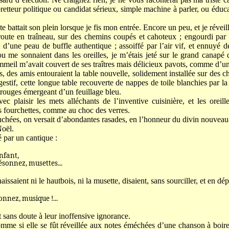
retteur politique ou candidat sérieux, simple machine à parler, ou éduc
e battait son plein lorsque je fis mon entrée. Encore un peu, et je révei
oute en traîneau, sur des chemins coupés et cahoteux ; engourdi par 
nt d’une peau de buffle authentique ; assoiffé par l’air vif, et ennuyé 
 ou me sonnaient dans les oreilles, je m’étais jeté sur le grand canapé
mmeil m’avait couvert de ses traîtres mais délicieux pavots, comme d’u
s, des amis entouraient la table nouvelle, solidement installée sur des 
estif, cette longue table recouverte de nappes de toile blanchies par la l
s rouges émergeant d’un feuillage bleu.
ec plaisir les mets alléchants de l’inventive cuisinière, et les oreill
es fourchettes, comme au choc des verres.
ouchées, on versait d’abondantes rasades, en l’honneur du divin nouveau
Noël.
 par un cantique :
nfant,
onnez, musettes...
aissaient ni le hautbois, ni la musette, disaient, sans sourciller, et en dép
nez, musique !...
t sans doute à leur inoffensive ignorance.
 comme si elle se fût réveillée aux notes éméchées d’une chanson à boi