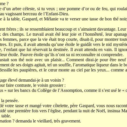
mme ?
’un arbre céleste, si tu veux ; une pomme d’or ou de feu, qui roulait
au vagissant berceau de l’Enfant-Dieu.
e à la table, Gaspard, et Mélanie va te verser une tasse de bon thé noir
ient frères ; ils se ressemblaient beaucoup et s’aimaient davantage. Leu
 des champs. Le travail avait été leur joie et l’honnêteté, leur apanag
es femmes, parce que la vie était trop courte, disait-il, pour montrer tou
tres. Et puis, il avait attendu qu’une étoile le guidât vers le nid mystér
l’enfant que lui réservait la destinée. Il avait attendu en vain. Il ig
ur étoile. Pauvre étoile qu’ils n’ont su ni reconnaître ni comprendre.
tait son thé noir avec un plaisir... Comment dirai-je pour être neuf 
ment de ses doigts agitait, tel un souffle, l’aromatique liqueur dans le b
a dessille les paupières, et le cœur monte au ciel par les yeux... comme 
gage élevé demandai-je à un voisin ?
 faire contraste, le voisin grossier :
ous » sur les bancs du Collège de l’Assomption, comme il s’est usé le « de
 la pensée.
é votre tasse et mangé votre côtelette, père Gaspard, vous nous racon
uidé une première fois vers l’église, pendant la nuit de Noël, insinua M
 table.
nation ? demanda le vieillard, très gravement.