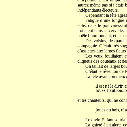
saurez même pas si j’étais b
indépendants électeurs.
Cependant la fête agrest
Fatigué d’une longue r
colis, dans le poil caressa
trottaient dans la cervelle,
poêle bourdonnant, et le so
Des voisins, des parent
compagnie. C’était très sugg
d’assiettes aux larges fleur
Les yeux fouillaient av
cliquetis des couteaux et d
On taillait de larges b
C’était le réveillon de 
La fête avait commencé
Il est né le divin e
Jouez, hautbois, rés
et les chanteurs, qui ne conn
Jouez au bois, réson
Le divin Enfant souriai
La gaieté était alerte