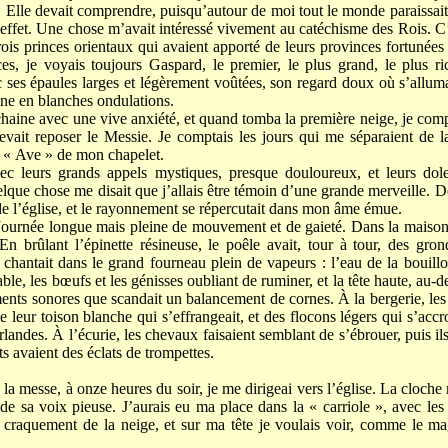
r. Elle devait comprendre, puisqu’autour de moi tout le monde paraissai
n effet. Une chose m’avait intéressé vivement au catéchisme des Rois. C
rois princes orientaux qui avaient apporté de leurs provinces fortunées 
s, je voyais toujours Gaspard, le premier, le plus grand, le plus ri
ses épaules larges et légèrement voûtées, son regard doux où s’allumai
ine en blanches ondulations.
chaine avec une vive anxiété, et quand tomba la première neige, je comp
devait reposer le Messie. Je comptais les jours qui me séparaient de la
 « Ave » de mon chapelet.
ec leurs grands appels mystiques, presque douloureux, et leurs dole
lque chose me disait que j’allais être témoin d’une grande merveille. De 
 de l’église, et le rayonnement se répercutait dans mon âme émue.
. Journée longue mais pleine de mouvement et de gaieté. Dans la maison
 En brûlant l’épinette résineuse, le poêle avait, tour à tour, des gr
chantait dans le grand fourneau plein de vapeurs : l’eau de la bouilloi
ble, les bœufs et les génisses oubliant de ruminer, et la tête haute, au-de
ments sonores que scandait un balancement de cornes. À la bergerie, les 
e leur toison blanche qui s’effrangeait, et des flocons légers qui s’acc
landes. À l’écurie, les chevaux faisaient semblant de s’ébrouer, puis i
s avaient des éclats de trompettes.
a messe, à onze heures du soir, je me dirigeai vers l’église. La cloche m
 de sa voix pieuse. J’aurais eu ma place dans la « carriole », avec les
 craquement de la neige, et sur ma tête je voulais voir, comme le ma