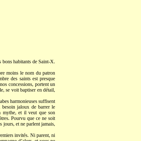
es bons habitants de Saint-X.
ncore moins le nom du patron
ombre des saints est presque
 nos concessions, portent un
se voit baptiser en détail,
llabes harmonieuses suffisent
 besoin jaloux de barrer le
n mythe, et il veut que son
ôtres. Pourvu que ce ne soit
s jours, et ne parlent jamais,
remiers invités. Ni parent, ni
campagne d’alors, et vous ne