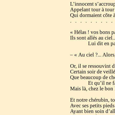
L’innocent s’accroupi
Appelant tour à tour 
Qui dormaient côte à 
. . . . . . . . .
« Hélas ! vos bons par
Ils sont allés au ciel.
Lui dit en pass
– « Au ciel ?... Alors,
Or, il se ressouvint 
Certain soir de veillé
Que beaucoup de che
Et qu’il ne fallai
Mais là, chez le bon D
Et notre chérubin, to
Avec ses petits pieds 
Ayant bien soin d’all