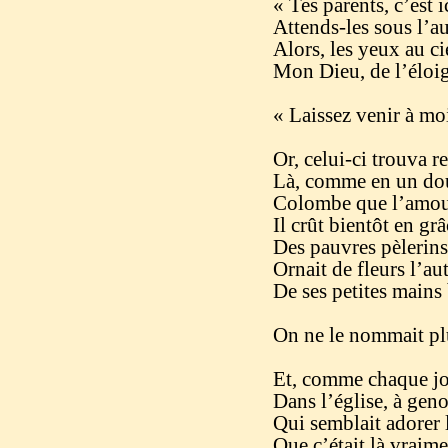
« Tes parents, c’est i
Attends-les sous l’aut
Alors, les yeux au ci
Mon Dieu, de l’éloign
« Laissez venir à moi
Or, celui-ci trouva r
Là, comme en un doux
Colombe que l’amour 
Il crût bientôt en gr
Des pauvres pèlerins 
Ornait de fleurs l’aut
De ses petites mains 
On ne le nommait plu
Et, comme chaque jo
Dans l’église, à geno
Qui semblait adorer l
Que c’était là vraime