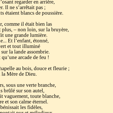
n’osant regarder en arrière,
 Il ne s’arrêtait pas ;
its étaient blancs de poussière.
r, comme il était bien las
 plus, – non loin, sur la bruyère,
it une grande lumière.
e... Et l’enfant, étonné,
rt et tout illuminé
 sur la lande assombrie.
t qu’une arcade de feu !
hapelle au bois, douce et fleurie ;
 la Mère de Dieu.
rs, sous une verte branche,
s brûlé sur son autel,
it vaguement, toute blanche,
e et son calme éternel.
 bénissait les fidèles,
montait pur et mélodieux,