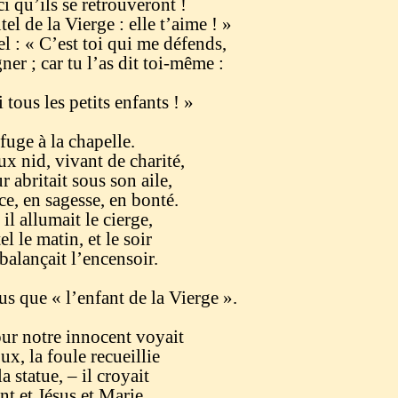
ci qu’ils se retrouveront !
el de la Vierge : elle t’aime ! »
el : « C’est toi qui me défends,
er ; car tu l’as dit toi-même :
 tous les petits enfants ! »
efuge à la chapelle.
 nid, vivant de charité,
abritait sous son aile,
âce, en sagesse, en bonté.
il allumait le cierge,
el le matin, et le soir
balançait l’encensoir.
s que « l’enfant de la Vierge ».
ur notre innocent voyait
ux, la foule recueillie
a statue, – il croyait
nt et Jésus et Marie.