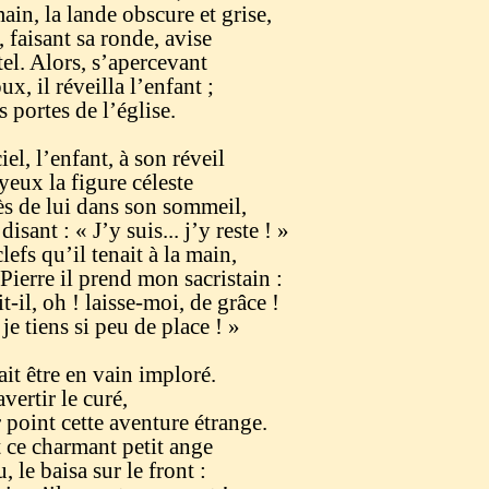
ain, la lande obscure et grise,
, faisant sa ronde, avise
el. Alors, s’apercevant
x, il réveilla l’enfant ;
es portes de l’église.
el, l’enfant, à son réveil
yeux la figure céleste
ès de lui dans son sommeil,
isant : « J’y suis... j’y reste ! »
lefs qu’il tenait à la main,
Pierre il prend mon sacristain :
t-il, oh ! laisse-moi, de grâce !
; je tiens si peu de place ! »
it être en vain imploré.
vertir le curé,
 point cette aventure étrange.
t ce charmant petit ange
, le baisa sur le front :