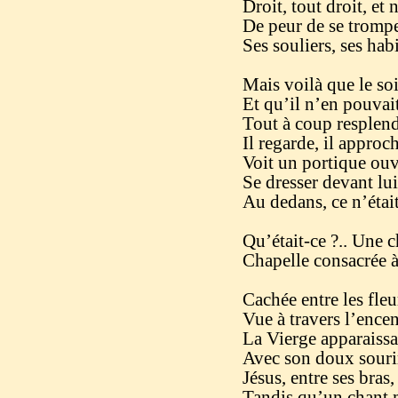
Droit, tout droit, et 
De peur de se tromper.
Ses souliers, ses hab
Mais voilà que le soi
Et qu’il n’en pouvait
Tout à coup resplend
Il regarde, il approch
Voit un portique ouve
Se dresser devant lui
Au dedans, ce n’étai
Qu’était-ce ?.. Une c
Chapelle consacrée à
Cachée entre les fleu
Vue à travers l’encen
La Vierge apparaissa
Avec son doux sourir
Jésus, entre ses bras,
Tandis qu’un chant 