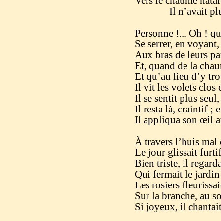
Vers le chaume natal
Il n’avait plus 
Personne !... Oh ! qu
Se serrer, en voyant,
Aux bras de leurs pa
Et, quand de la chaum
Et qu’au lieu d’y tr
Il vit les volets clos 
Il se sentit plus seul,
Il resta là, craintif ;
Il appliqua son œil a
À travers l’huis mal 
Le jour glissait furt
Bien triste, il regard
Qui fermait le jardin
Les rosiers fleurissai
Sur la branche, au sol
Si joyeux, il chantait
– Dans sa 