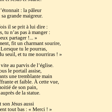
étonnait : la pâleur
t sa grande maigreur.
s il se prit à lui dire :
s, tu n’as pas à manger :
partager !... »
ent, fit un charmant sourire,
 Lorsque tu le pourras,
 seuil, et tu me nourriras ! »
vite au parvis de l’église.
ous le portail assise,
ants une tremblante main
frante et faible. À cette vue,
itié de son pain,
 auprès de la statue.
t son Jésus aussi
ent tout bas : « Merci ! »