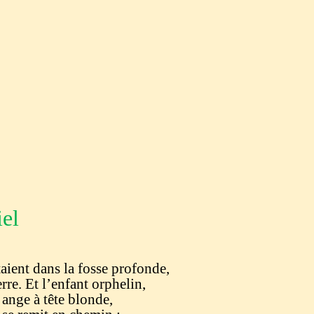
iel
aient dans la fosse profonde,
rre. Et l’enfant orphelin,
 ange à tête blonde,