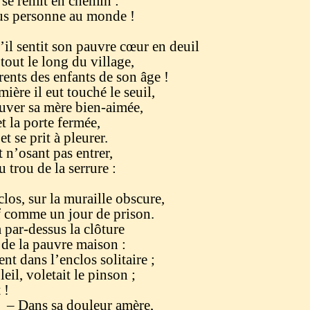
 se remit en chemin :
personne au monde !
’il sentit son pauvre cœur en deuil
 tout le long du village,
rents des enfants de son âge !
ière il eut touché le seuil,
ouver sa mère bien-aimée,
et la porte fermée,
 et se prit à pleurer.
 et n’osant pas entrer,
u trou de la serrure :
clos, sur la muraille obscure,
if comme un jour de prison.
a par-dessus la clôture
 de la pauvre maison :
ent dans l’enclos solitaire ;
eil, voletait le pinson ;
 !
douleur amère,