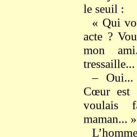
le seuil :
« Qui vo
acte ? Vou
mon ami.
tressaille...
– Oui..
Cœur est s
voulais f
maman... »
L’ho