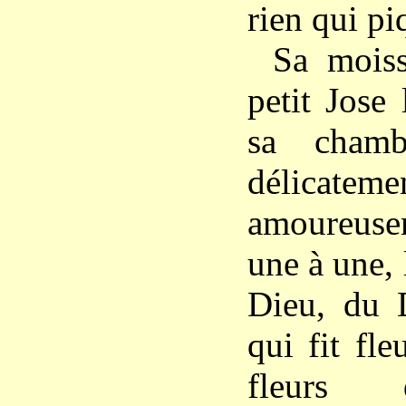
rien qui pi
Sa moiss
petit Jose
sa chambr
délicateme
amoureuse
une à une, 
Dieu, du D
qui fit fle
fleurs d