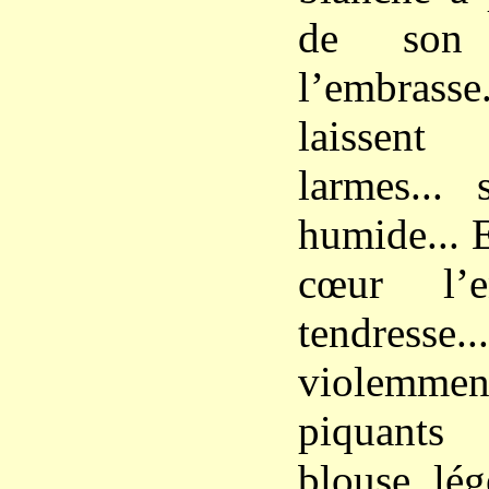
de son 
l’embras
laissent
larmes... 
humide... E
cœur l’
tendresse..
violemm
piquants
blouse lég