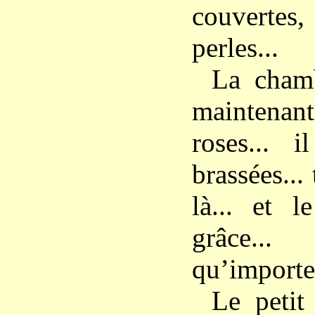
couverte
perles...
La chamb
maintena
roses...
brassées... 
là... et l
grâce
qu’importe 
Le petit