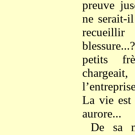
preuve jus
ne serait-
recueil
blessure...
petits fr
chargea
l’entrepri
La vie est 
aurore...
De sa m