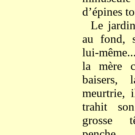
d’épines to
Le jardi
au fond, s
lui-même..
la mère c
baisers, 
meurtrie, 
trahit so
grosse t
penche...