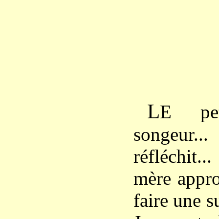
L
E pet
songeur..
réfléchit.
mère approc
faire une su