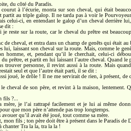
roite, du côté du Paradis.
 courut à l’écurie, monta sur son cheval, qui était beauc
t partit au triple galop. Il ne tarda pas à voir le Pourvoye
ais celui-ci, en entendant le galop d’un cheval derrière lui,
e dit :
si je reste sur la route, car le cheval du prêtre est beauco
nc de cheval, et entra dans un champ de genêts qui était au 
s lui, laissant son cheval sur la route. Mais, comme le genêt
on homme, et, pendant qu’il le cherchait, celui-ci débo
du prêtre, et partit en lui laissant l’autre cheval. Quand le pr
 trouver personne, il revint aussi à la route. Mais quand
stait seul et que l’autre était parti, il se dit :
ssi joué, le drôle ! Il ne me servirait de rien, à présent, de 
 le cheval de son père, et revint à la maison, lentement. 
fils ?...
 mère, je l’ai rattrapé facilement et je lui ai même don
et pour que mon père n’attende pas trop longtemps.
s avouer qu’il avait été joué, tout comme sa mère.
t, mon fils ; ton père doit être à présent dans le Paradis de 
à chanter Tra la la, tra la la !