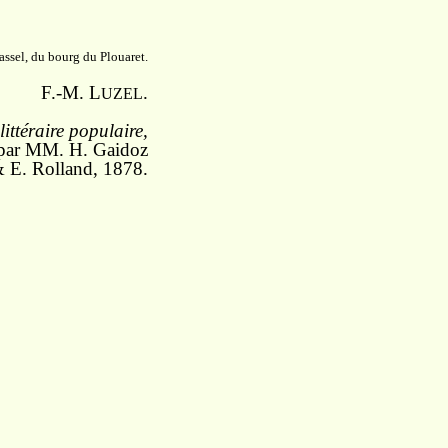
ssel, du bourg du Plouaret.
F.-M. L
.
UZEL
ittéraire populaire,
 par MM. H. Gaidoz
 E. Rolland, 1878.