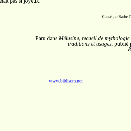
était pas si joyeux.
Conté par Barbe Ta
Paru dans
Mélusine, recueil de mythologie l
traditions et usages
, publié
&
www.biblisem.net