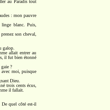
ler au Paradis tout
haudes : mon pauvre
linge blanc. Puis,
, prenez son cheval,
au galop.
me allait entrer au
, il fut bien étonné
 gaie ?
e avec moi, puisque
gnant Dieu.
nné trois cents écus,
e il fallait.
De quel côté est-il