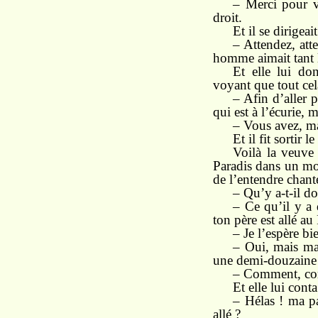
– Merci pour v
droit.
Et il se dirigeai
– Attendez, at
homme aimait tant l
Et elle lui do
voyant que tout cela
– Afin d’aller 
qui est à l’écurie, 
– Vous avez, ma 
Et il fit sortir 
Voilà la veuve
Paradis dans un mom
de l’entendre chanter 
– Qu’y a-t-il d
– Ce qu’il y a 
ton père est allé au
– Je l’espère b
– Oui, mais malg
une demi-douzaine d
– Comment, com
Et elle lui conta
– Hélas ! ma pa
allé ?