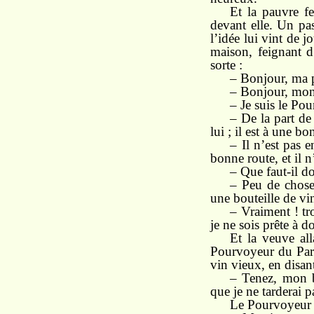
Et la pauvre fe
devant elle. Un pass
l’idée lui vint de j
maison, feignant d
sorte :
– Bonjour, ma 
– Bonjour, mo
– Je suis le Pou
– De la part de
lui ; il est à une b
– Il n’est pas 
bonne route, et il n
– Que faut-il d
– Peu de chose,
une bouteille de vi
– Vraiment ! tr
je ne sois prête à d
Et la veuve al
Pourvoyeur du Parad
vin vieux, en disant
– Tenez, mon b
que je ne tarderai pa
Le Pourvoyeur du