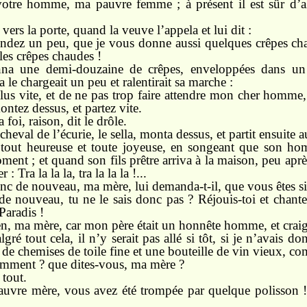
otre homme, ma pauvre femme ; à présent il est sûr d’al
t vers la porte, quand la veuve l’appela et lui dit :
tendez un peu, que je vous donne aussi quelques crêpes c
es crêpes chaudes !
nna une demi-douzaine de crêpes, enveloppées dans un 
 le chargeait un peu et ralentirait sa marche :
plus vite, et de ne pas trop faire attendre mon cher homme
montez dessus, et partez vite.
foi, raison, dit le drôle.
le cheval de l’écurie, le sella, monta dessus, et partit ensuite 
 tout heureuse et toute joyeuse, en songeant que son hom
ent ; et quand son fils prêtre arriva à la maison, peu après
: Tra la la la, tra la la la !...
onc de nouveau, ma mère, lui demanda-t-il, que vous êtes si
de nouveau, tu ne le sais donc pas ? Réjouis-toi et chant
 Paradis !
ien, ma mère, car mon père était un honnête homme, et crai
ré tout cela, il n’y serait pas allé si tôt, si je n’avais do
e chemises de toile fine et une bouteille de vin vieux, comm
ment ? que dites-vous, ma mère ?
 tout.
uvre mère, vous avez été trompée par quelque polisson ! 