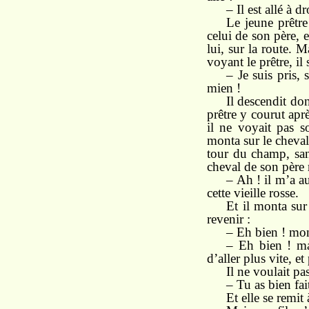
– Il est allé à d
Le jeune prêtre
celui de son père, e
lui, sur la route. M
voyant le prêtre, il s
– Je suis pris, 
mien !
Il descendit do
prêtre y courut aprè
il ne voyait pas s
monta sur le cheval 
tour du champ, sans
cheval de son père re
– Ah ! il m’a au
cette vieille rosse.
Et il monta sur
revenir :
– Eh bien ! mon 
– Eh bien ! ma
d’aller plus vite, 
Il ne voulait pa
– Tu as bien fai
Et elle se remit 