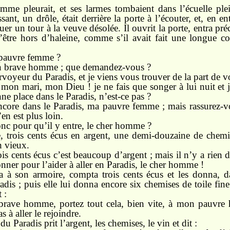
mme pleurait, et ses larmes tombaient dans l’écuelle plei
ant, un drôle, était derrière la porte à l’écouter, et, en e
ouer un tour à la veuve désolée. Il ouvrit la porte, entra p
’être hors d’haleine, comme s’il avait fait une longue cou
pauvre femme ?
n brave homme ; que demandez-vous ?
rvoyeur du Paradis, et je viens vous trouver de la part de v
 mon mari, mon Dieu ! je ne fais que songer à lui nuit et 
onne place dans le Paradis, n’est-ce pas ?
encore dans le Paradis, ma pauvre femme ; mais rassurez-vou
’en est plus loin.
onc pour qu’il y entre, le cher homme ?
 trois cents écus en argent, une demi-douzaine de chemise
n vieux.
ois cents écus c’est beaucoup d’argent ; mais il n’y a rie
onner pour l’aider à aller en Paradis, le cher homme !
la à son armoire, compta trois cents écus et les donna, 
is ; puis elle lui donna encore six chemises de toile fine
 :
rave homme, portez tout cela, bien vite, à mon pauvre h
s à aller le rejoindre.
 Paradis prit l’argent, les chemises, le vin et dit :