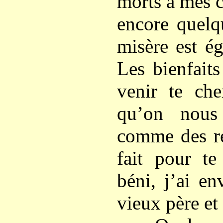
morts à mes 
encore quelq
misère est é
Les bienfait
venir te ch
qu’on nous
comme des re
fait pour te
béni, j’ai e
vieux père et