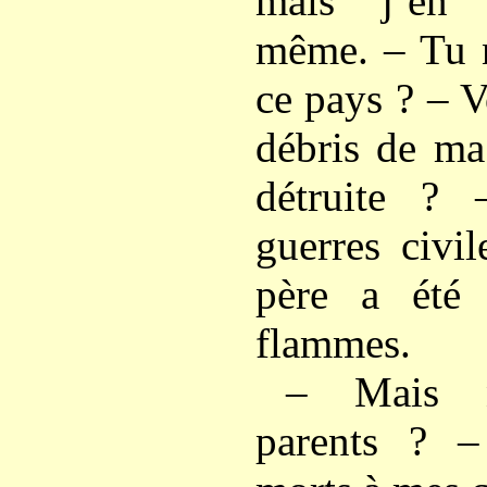
mais j’en 
même. – Tu n
ce pays ? – V
débris de ma
détruite ?
guerres civi
père a été
flammes.
– Mais n
parents ? –