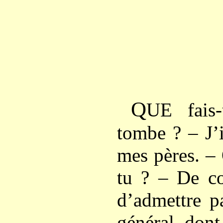
Q
UE fais-
tombe ? – J’
mes pères. –
tu ? – De co
d’admettre p
général, dont