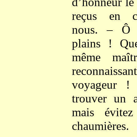
d’honneur le 
reçus en c
nous. – Ô 
plains ! Que
même maîtr
reconnais
voyageur !
trouver un a
mais évite
chaumières.