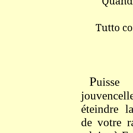
Quando
Tutto co
P
uisse
jouvencel
éteindre l
de votre r