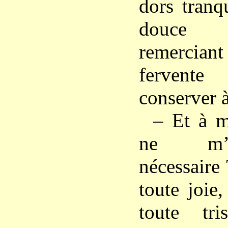
dors tranqu
douce r
remerciant
fervente
conserver 
– Et à m
ne m’e
nécessaire 
toute joie,
toute tr