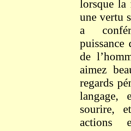
lorsque la
une vertu 
a confé
puissance 
de l’homm
aimez bea
regards pén
langage, e
sourire, 
actions 