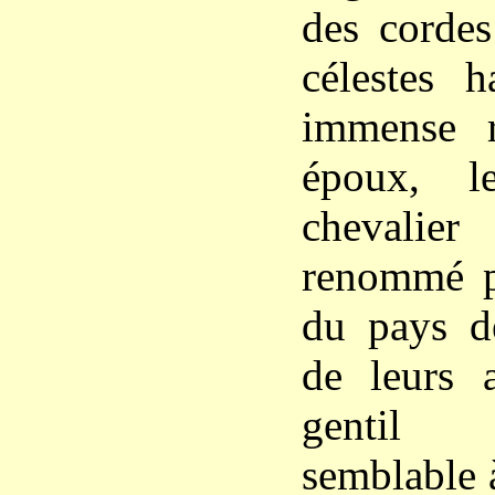
des cordes
célestes 
immense r
époux, l
chevalie
renommé pa
du pays de
de leurs 
gentil 
semblable 