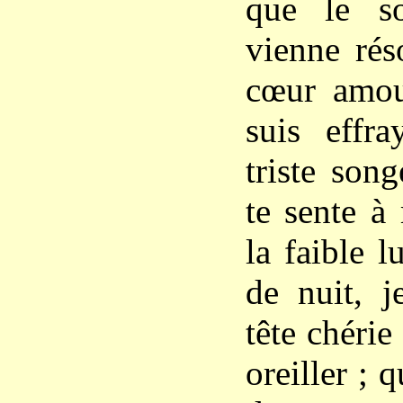
que le s
vienne ré
cœur amou
suis effr
triste song
te sente à
la faible 
de nuit, j
tête chéri
oreiller ; 