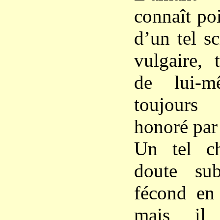
connaît po
d’un tel s
vulgaire, 
de lui-m
toujours
honoré par 
Un tel ch
doute su
fécond en 
mais il 