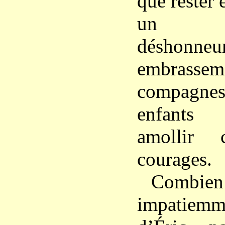
que rester 
un ins
déshon
embrasse
compagne
enfants 
amollir 
courages.
Combie
impatiem