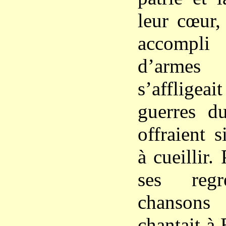
leur cœur,
accompli 
d’armes
s’affligea
guerres d
offraient 
à cueillir.
ses reg
chansons
chantait à