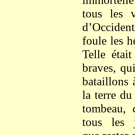
tous les 
d’Occiden
foule les h
Telle étai
braves, qu
bataillons
la terre du
tombeau, q
tous les