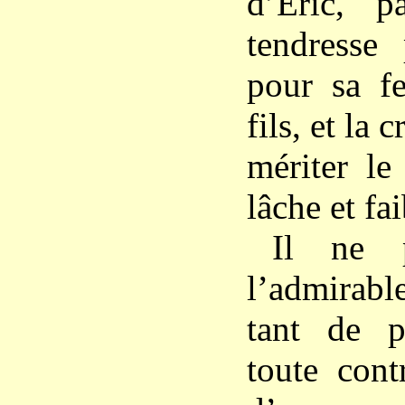
d’Éric, p
tendresse
pour sa f
fils, et la 
mériter l
lâche et fa
Il ne p
l’admira
tant de 
toute cont