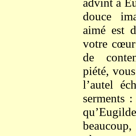
advint à Eu
douce im
aimé est d
votre cœur 
de conte
piété, vou
l’autel éc
serments : 
qu’Eugild
beaucoup,