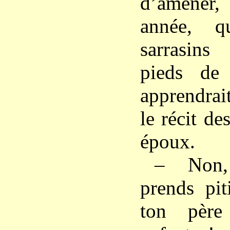
d’amener
année, qu
sarrasins
pieds de
apprendrai
le récit de
époux.
– Non,
prends pit
ton père