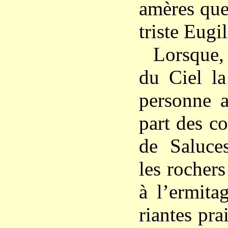
amères que
triste Eugi
Lorsque
du Ciel la
personne a
part des c
de Saluces
les rocher
à l’ermita
riantes pra