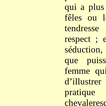
qui a plus
fêles ou l
tendres
respect ; 
séduction,
que puis
femme qui
d’illustre
pratiqu
chevaleres