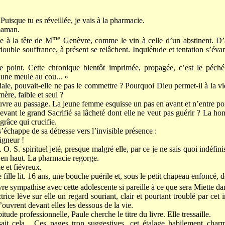
Puisque tu es réveillée, je vais à la pharmacie.
maman.
me
te à la tête de M
Genèvre, comme le vin à celle d’un abstinent. D’ail
ouble souffrance, à présent se relâchent. Inquiétude et tentation s’éva
ne point. Cette chronique bientôt imprimée, propagée, c’est le péché, 
 une meule au cou... »
le, pouvait-elle ne pas le commettre ? Pourquoi Dieu permet-il à la vie
ère, faible et seul ?
vre au passage. La jeune femme esquisse un pas en avant et n’entre poi
ant le grand Sacrifié sa lâcheté dont elle ne veut pas guérir ? La honte
 grâce qui crucifie.
’échappe de sa détresse vers l’invisible présence :
igneur !
O. S. spirituel jeté, presque malgré elle, par ce je ne sais quoi indéfin
 en haut. La pharmacie regorge.
 et fiévreux.
fille lit. 16 ans, une bouche puérile et, sous le petit chapeau enfoncé, 
e sympathise avec cette adolescente si pareille à ce que sera Miette da
trice lève sur elle un regard souriant, clair et pourtant troublé par ce
ouvrent devant elles les dessous de la vie.
itude professionnelle, Paule cherche le titre du livre. Elle tressaille.
isait cela... Ces pages trop suggestives, cet étalage habilement char