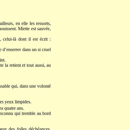
leurs, en elle les ressorts,
nouissent. Miette est sauvée,
celui-là dont il est écrit :
 d’enserrer dans un si cruel
nt.
 la retient et tout aussi, au
issable qui, dans une volonté
des yeux limpides.
ns quatre ans.
t inconnu qui tremble au bord
meur des folles déchéances,