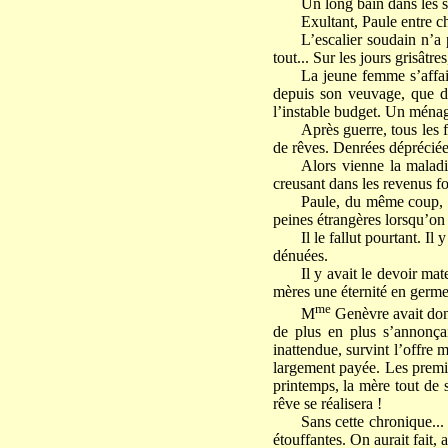
Un long bain dans les s
Exultant, Paule entre ch
L’escalier soudain n’a
tout... Sur les jours grisâtr
La jeune femme s’affair
depuis son veuvage, que de
l’instable budget. Un ménage
Après guerre, tous les 
de rêves. Denrées dépréciées
Alors vienne la maladi
creusant dans les revenus for
Paule, du même coup, a
peines étrangères lorsqu’on 
Il le fallut pourtant. Il
dénuées.
Il y avait le devoir mat
mères une éternité en germe à
me
M
Genèvre avait donc
de plus en plus s’annonçait
inattendue, survint l’offr
largement payée. Les premier
printemps, la mère tout de 
rêve se réalisera !
Sans cette chronique...
étouffantes. On aurait fait,