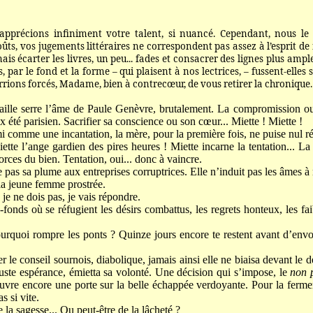
 apprécions infiniment votre talent, si nuancé. Cependant, nous le 
ûts, vos jugements littéraires ne correspondent pas assez à l’esprit de n
is écarter les livres, un peu... fades et consacrer des lignes plus ampl
ar le fond et la forme – qui plaisent à nos lectrices, – fussent-elles s
rrions forcés, Madame, bien à contrecœur, de vous retirer la chronique.
tenaille serre l’âme de Paule Genèvre, brutalement. La compromission o
 été parisien. Sacrifier sa conscience ou son cœur... Miette ! Miette !
 comme une incantation, la mère, pour la première fois, ne puise nul ré
ette l’ange gardien des pires heures ! Miette incarne la tentation... La 
forces du bien. Tentation, oui... donc à vaincre.
pas sa plume aux entreprises corruptrices. Elle n’induit pas les âmes à r
la jeune femme prostrée.
je ne dois pas, je vais répondre.
fonds où se réfugient les désirs combattus, les regrets honteux, les fa
ourquoi rompre les ponts ? Quinze jours encore te restent avant d’env
 le conseil sournois, diabolique, jamais ainsi elle ne biaisa devant le d
 juste espérance, émietta sa volonté. Une décision qui s’impose, le
non 
uvre encore une porte sur la belle échappée verdoyante. Pour la fermer 
 si vite.
e la sagesse... Ou peut-être de la lâcheté ?