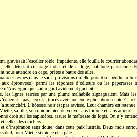
, gravissait l’escalier roide. Impatiente, elle fouilla le courrier abonda
, elle détestait ce triage indiscret de la loge, habitude parisienne. El
ent nous attendre en cage, prêtes à battre des ailes.
urnaux et revues dans le sac à provisions qu’elle portait suspendu au br
 aux éprouvées), parmi les réponses d’éditeurs ou les paperasses i
ée d’Auvergne que son regard avidement guettait.
lée, les lignes serrées par une plume malhabile zigzaguaient. Mais les
. N’étaient-ils pas, ceux-là, tracés avec une encre phosphorescente ?... « 
n’a surenchéri. L’hôtesse ne s’est pas ravisée. Leur chambre est retenue
e Miette, sa fille, son unique bien de veuve sans fortune et sans amour.
nne droit sur les sapinières, assure la maîtresse du logis. On n’y entend
et celles des clochers.
et d’inspiration sans doute, dans cette paix lustrale. Deux mois surt
 soleil, pour Miette si mince et si pâle.