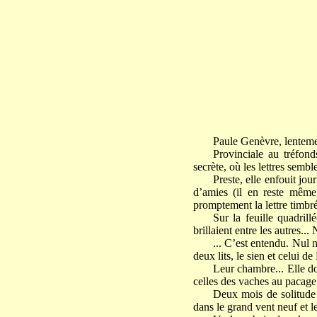
Paule Genèvre, lentement
Provinciale au tréfonds
secrète, où les lettres sembl
Preste, elle enfouit jo
d’amies (il en reste même
promptement la lettre timbr
Sur la feuille quadril
brillaient entre les autres..
... C’est entendu. Nul 
deux lits, le sien et celui d
Leur chambre... Elle do
celles des vaches au pacage 
Deux mois de solitude 
dans le grand vent neuf et le