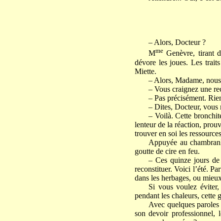
– Alors, Docteur ?
me
M
Genèvre, tirant d
dévore les joues. Les traits
Miette.
– Alors, Madame, nous t
– Vous craignez une re
– Pas précisément. Rien
– Dites, Docteur, vous 
– Voilà. Cette bronchit
lenteur de la réaction, prou
trouver en soi les ressource
Appuyée au chambranle
goutte de cire en feu.
– Ces quinze jours de f
reconstituer. Voici l’été. P
dans les herbages, ou mieux,
Si vous voulez éviter,
pendant les chaleurs, cette g
Avec quelques paroles e
son devoir professionnel, 