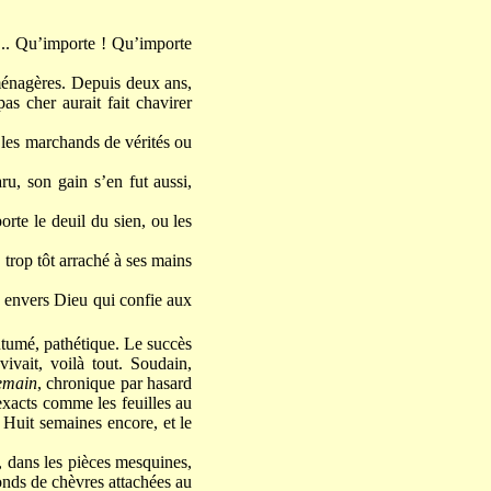
e... Qu’importe ! Qu’importe
 ménagères. Depuis deux ans,
s cher aurait fait chavirer
s les marchands de vérités ou
u, son gain s’en fut aussi,
rte le deuil du sien, ou les
e, trop tôt arraché à ses mains
ir envers Dieu qui confie aux
utumé, pathétique. Le succès
vivait, voilà tout. Soudain,
emain
, chronique par hasard
 exacts comme les feuilles au
 Huit semaines encore, et le
s, dans les pièces mesquines,
bonds de chèvres attachées au