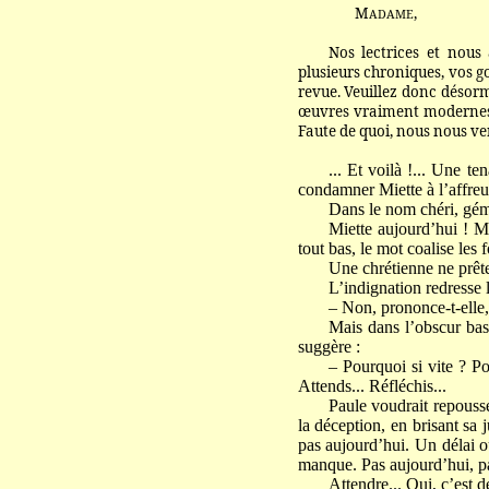
M
,
ADAME
Nos lectrices et nous
plusieurs chroniques, vos go
revue. Veuillez donc désorma
œuvres vraiment modernes, p
Faute de quoi, nous nous ve
... Et voilà !... Une 
condamner Miette à l’affreux
Dans le nom chéri, gémi
Miette aujourd’hui ! Mi
tout bas, le mot coalise les 
Une chrétienne ne prête 
L’indignation redresse 
– Non, prononce-t-elle, 
Mais dans l’obscur bas-
suggère :
– Pourquoi si vite ? P
Attends... Réfléchis...
Paule voudrait repousser
la déception, en brisant sa
pas aujourd’hui. Un délai o
manque. Pas aujourd’hui, pas
Attendre... Oui, c’est d