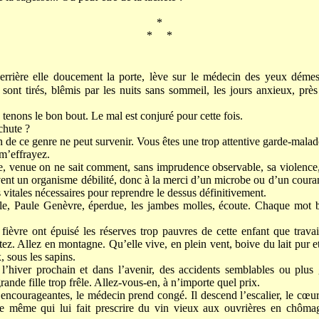
*
* *
errière elle doucement la porte, lève sur le médecin des yeux démes
 sont tirés, blêmis par les nuits sans sommeil, les jours anxieux, près
enons le bon bout. Le mal est conjuré pour cette fois.
chute ?
 de ce genre ne peut survenir. Vous êtes une trop attentive garde-malad
m’effrayez.
e, venue on ne sait comment, sans imprudence observable, sa violence, 
vent un organisme débilité, donc à la merci d’un microbe ou d’un courant 
s vitales nécessaires pour reprendre le dessus définitivement.
, Paule Genèvre, éperdue, les jambes molles, écoute. Chaque mot
ièvre ont épuisé les réserves trop pauvres de cette enfant que travaill
artez. Allez en montagne. Qu’elle vive, en plein vent, boive du lait pur et
 sous les sapins.
 l’hiver prochain et dans l’avenir, des accidents semblables ou plus 
rande fille trop frêle. Allez-vous-en, à n’importe quel prix.
ncourageantes, le médecin prend congé. Il descend l’escalier, le cœur à
le même qui lui fait prescrire du vin vieux aux ouvrières en chôma