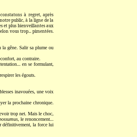
constatons à regret, après
otre public, à la ligne de la
es et plus bienveillantes aux
elon vous trop... pimentées.
u la gêne. Salir sa plume ou
confort, au contraire.
tentation... en se formulant,
espirer les égouts.
iblesses inavouées, une voix
oyer la prochaine chronique.
evoir trop net. Mais le choc,
possumus
, le renoncement...
définitivement, la force lui