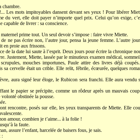
la chambre.
... Les mots impitoyables dansent devant ses yeux ! Pour libérer Miett
 du vert, elle doit payer n’importe quel prix. Celui qu’on exige, c’e
e capable de livrer : sa conscience.
t maternel prime tout. Un seul devoir s’impose : faire vivre Miette.
de ne pas écrire non, l’autre jour, pensa la jeune femme. L’autre jour
t en proie aux frissons.
e de la date lui saute à l’esprit. Deux jours pour écrire la chronique no
uvre. Justement, Miette, lassée par le minutieux examen médical, sommeil
 scrupules, mouches importunes, Paule attire des livres déjà coupés.
 sa cervelle était un crible. Elle relit, fébrile, écœurée, quelques ro
vre, aura signé leur éloge, le Rubicon sera franchi. Elle aura vendu s
ffant le papier se précipite, comme un rôdeur après un mauvais coup.
 volonté obstinée la pousse.
née.
nt rencontre, posés sur elle, les yeux transparents de Miette. Elle court
nvalescente.
mon amour, combien je t’aime... à la folie !
usqu’à la faute.
an, assure l’enfant, harcelée de baisers fous, je sais.
 :