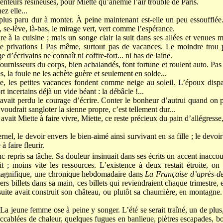
enteurs résineuses, pour Miette qu’anémie l’air troublé de Paris.
ez elle...
 plus paru dur à monter. À peine maintenant est-elle un peu essoufflé
es, se-lève, là-bas, le mirage vert, vert comme l’espérance.
e à la cuisine ; mais un songe clair la suit dans ses allées et venues
 privations ! Pas même, surtout pas de vacances. Le moindre trou pa
 d’écrivains ne connaît ni coffre-fort... ni bas de laine.
fournisseurs du corps, bien achalandés, font fortune et roulent auto. Pa
, la foule ne les achète guère et seulement en solde...
e, les petites vacances fondent comme neige au soleil. L’époux dispar
t incertains déjà un vide béant : la débâcle !...
vait perdu le courage d’écrire. Conter le bonheur d’autrui quand on po
voudrait sangloter la sienne propre, c’est tellement dur...
 y avait Miette à faire vivre, Miette, ce reste précieux du pain d’allégress
ernel, le devoir envers le bien-aimé ainsi survivant en sa fille ; le devo
 faire fleurir.
 repris sa tâche. Sa douleur insinuait dans ses écrits un accent inacco
 ; moins vite les ressources. L’existence à deux restait étroite, on 
e magnifique, une chronique hebdomadaire dans
La Française d’après-d
s billets dans sa main, ces billets qui reviendraient chaque trimestre,
suite avait construit son château, ou plutôt sa chaumière, en montagne.
 La jeune femme ose à peine y songer. L’été se serait traîné, un de plu
 accablées de chaleur, quelques fugues en banlieue, piètres escapades, 