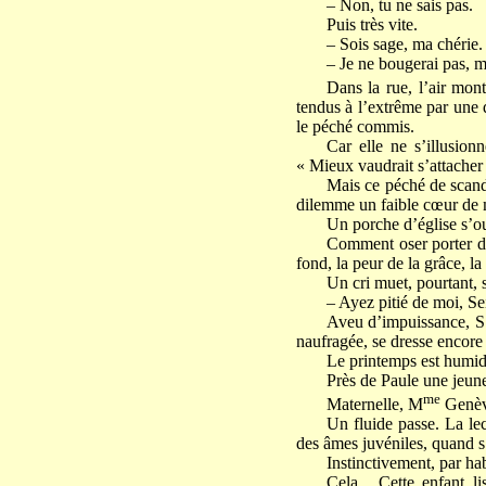
– Non, tu ne sais pas.
Puis très vite.
– Sois sage, ma chérie. 
– Je ne bougerai pas, 
Dans la rue, l’air mon
tendus à l’extrême par une d
le péché commis.
Car elle ne s’illusion
« Mieux vaudrait s’attacher
Mais ce péché de scanda
dilemme un faible cœur de m
Un porche d’église s’ou
Comment oser porter dev
fond, la peur de la grâce, la
Un cri muet, pourtant, s
– Ayez pitié de moi, Se
Aveu d’impuissance, S. 
naufragée, se dresse encore
Le printemps est humide
Près de Paule une jeune 
me
Maternelle, M
Genèvr
Un fluide passe. La lec
des âmes juvéniles, quand s’
Instinctivement, par hab
Cela... Cette enfant l