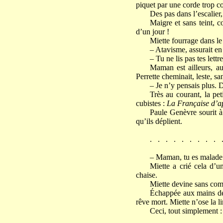
piquet par une corde trop co
Des pas dans l’escalier, 
Maigre et sans teint, 
d’un jour !
Miette fourrage dans le
– Atavisme, assurait en 
– Tu ne lis pas tes let
Maman est ailleurs, au
Perrette cheminait, leste, san
– Je n’y pensais plus. D
Très au courant, la pet
cubistes :
La Française d’a
Paule Genèvre sourit à 
qu’ils déplient.
. . . . . . . . . 
– Maman, tu es malad
Miette a crié cela d’u
chaise.
Miette devine sans compr
Échappée aux mains de 
rêve mort. Miette n’ose la li
Ceci, tout simplement :