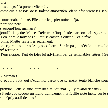
urte.
des coups à la porte : Miette !...
comme elle a besoin de la fraîche atmosphère où se désaltèrent les sa
 courrier abandonné. Elle aime le papier noirci, déjà.
riant son père.
tres aujourd’hui, maman ?
jourd’hui, petite Miette. Délestée d’inquiétude par son bel espoir, so
s craindre le faux pas qui fait se casser la cruche... et le rêve.
onne, Miette, les lettres seulement.
ite sépare des autres les plis cachetés. Sur le paquet s’étale un en-tê
près-demain
.
l’enveloppe. Tant de joies lui advinrent par de semblables lettres ! Ses
. . . . . . . . . . . . . . . .
e ? Maman !
ne pauvre voix qui s’étrangle, parce que sa mère, toute blanche souda
endre. Cette vilaine lettre lui a fait du mal. Qu’y avait-il dedans ?
Paule que secoue un grand tremblement, la feuille reste inerte sur le
re... Qu’y a-t-il dedans ?