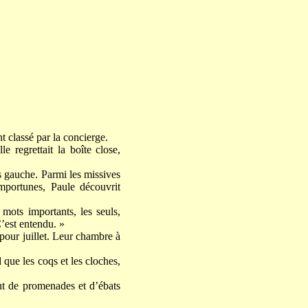
nt classé par la concierge.
le regrettait la boîte close,
as gauche. Parmi les missives
mportunes, Paule découvrit
 mots importants, les seuls,
C’est entendu. »
 pour juillet. Leur chambre à
 que les coqs et les cloches,
out de promenades et d’ébats