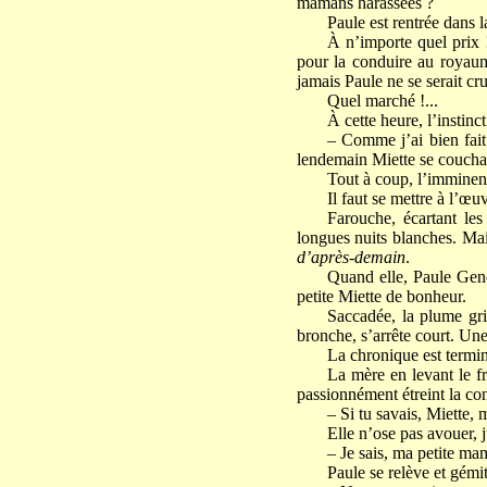
mamans harassées ?
Paule est rentrée dans 
À n’importe quel prix !
pour la conduire au royaume
jamais Paule ne se serait cru
Quel marché !...
À cette heure, l’instinc
– Comme j’ai bien fait 
lendemain Miette se couchai
Tout à coup, l’imminenc
Il faut se mettre à l’œ
Farouche, écartant les
longues nuits blanches. Mais
d’après-demain
.
Quand elle, Paule Genè
petite Miette de bonheur.
Saccadée, la plume gri
bronche, s’arrête court. Une
La chronique est termi
La mère en levant le fro
passionnément étreint la co
– Si tu savais, Miette, 
Elle n’ose pas avouer, j
– Je sais, ma petite mam
Paule se relève et gémit