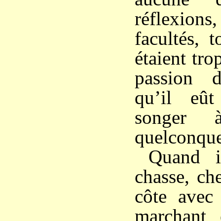
réflexions
facultés, t
étaient tro
passion 
qu’il eû
songer
quelconque
Quand i
chasse, ch
côte avec
marchant 