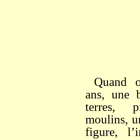
Quand o
ans, une b
terres, 
moulins, u
figure, l’