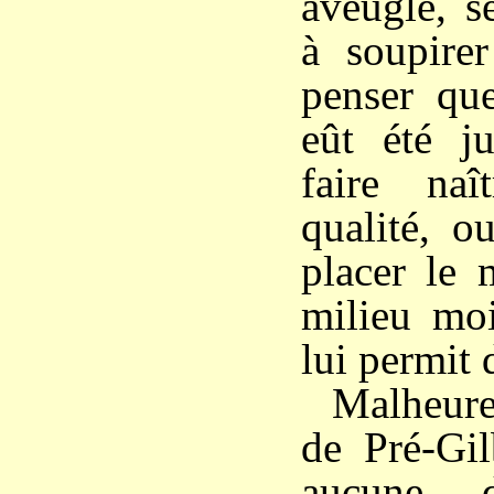
aveugle, s
à soupire
penser que
eût été ju
faire na
qualité, o
placer le 
milieu moi
lui permit 
Malheur
de Pré-Gil
aucune 