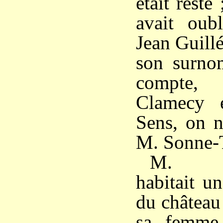
était resté 
avait oubl
Jean Guill
son surnom
compte,
Clamecy 
Sens, on n
M. Sonne-
M. Son
habitait u
du château
sa femme 