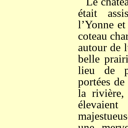
Le châtea
était as
l’Yonne et
coteau cha
autour de l
belle prair
lieu de 
portées de 
la rivière
élevaient
majestueuse
une mervei