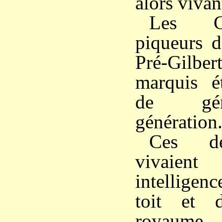
alors vivan
Les Gu
piqueurs d
Pré-Gilb
marquis ét
de gén
génération
Ces de
vivaie
intelligen
toit et 
royaume.