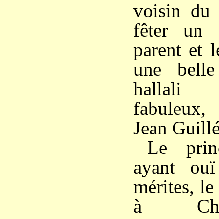
voisin du 
fêter un 
parent et l
une bell
hallali 
fabuleux,
Jean Guillé
Le pri
ayant ouï
mérites, le
à Chan