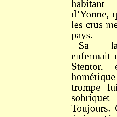
habitan
d’Yonne, q
les crus m
pays.
Sa lar
enfermait
Stentor,
homériqu
trompe lu
sobriqu
Toujours. 