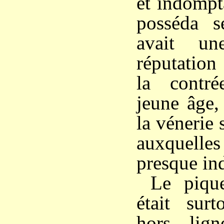
et indompt
posséda s
avait un
réputation
la contr
jeune âge,
la vénerie 
auxquelles
presque in
Le piqu
était su
hors lig