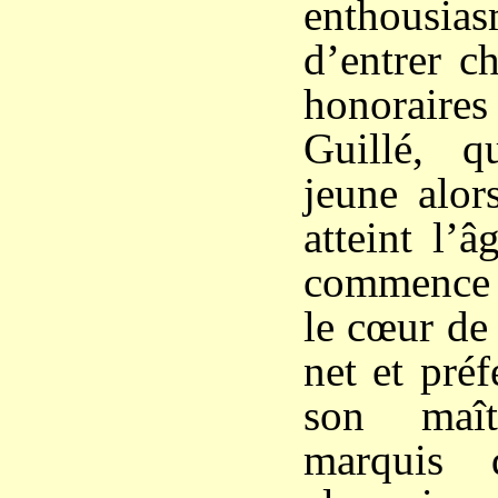
enthousia
d’entrer c
honoraires
Guillé, q
jeune alor
atteint l’
commence 
le cœur de
net et préf
son maît
marquis d