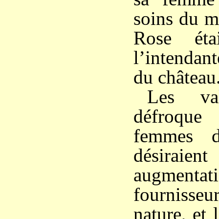
soins du mé
Rose éta
l’intendan
du château
Les va
défroque
femmes d
désir
augmentati
fourniss
nature, et 