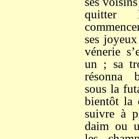
ses voisins
quitter
commencer
ses joyeu
vénerie s’
un ; sa t
résonna bi
sous la fut
bientôt la
suivre à p
daim ou u
les cham