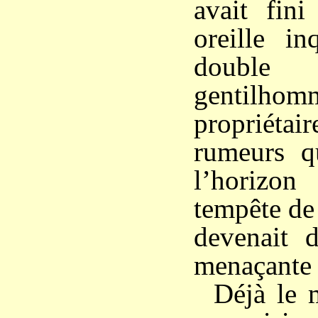
avait fini
oreille i
double
gentilhom
propriétai
rumeurs q
l’horizon
tempête de
devenait 
menaçante 
Déjà le 