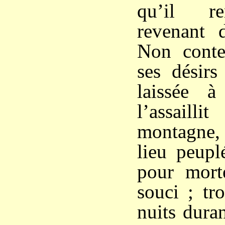
qu’il re
revenant 
Non conte
ses désirs
laissée à
l’assai
montagne, 
lieu peuplé
pour morte
souci ; tro
nuits duran