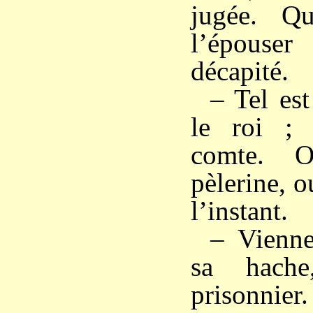
jugée. Qu
l’épouse
décapité.
– Tel est
le roi ; 
comte. O
pèlerine, o
l’instant.
– Vienne
sa hache
prisonnier