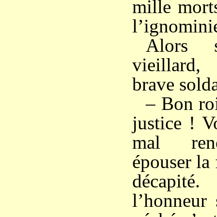
mille mort
l’ignomini
Alors 
vieillard
brave solda
– Bon roi
justice ! V
mal ren
épouser la f
décapité
l’honneur 