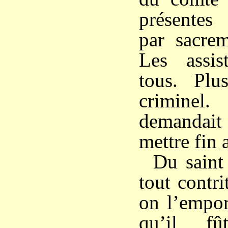
présentes
par sacrem
Les assist
tous. Plu
criminel
demandait
mettre fin
Du saint 
tout contri
on l’empor
qu’il f