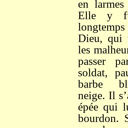
en larmes 
Elle y f
longtemps
Dieu, qui 
les malheur
passer p
soldat, pa
barbe b
neige. Il s
épée qui l
bourdon. S