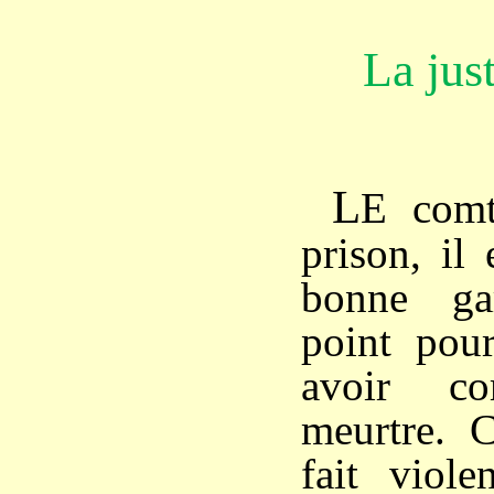
La jus
L
E comt
prison, il
bonne ga
point pour
avoir co
meurtre. C
fait viole