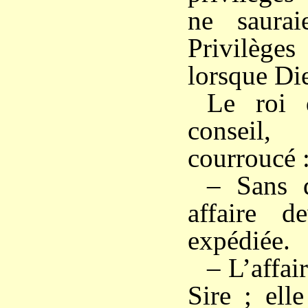
ne saurai
Privilège
lorsque Die
Le roi 
consei
courroucé 
– Sans d
affaire d
expédiée.
– L’affai
Sire ; ell