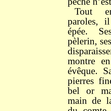
péché n’est
Tout e
paroles, i
épée. Se
pèlerin, se
disparai
montre en
évêque. Sa
pierres fi
bel or mas
main de la
du comte 