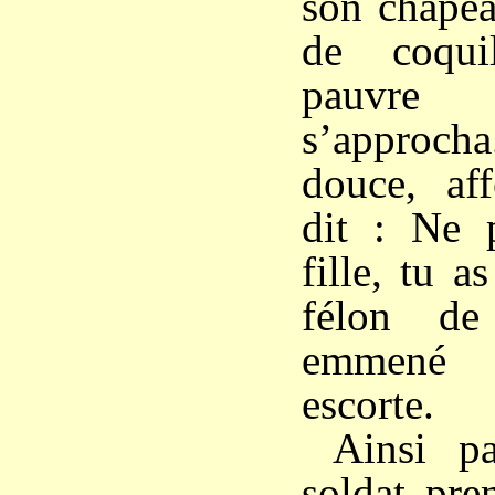
son chapea
de coqui
pauvre 
s’approc
douce, aff
dit : Ne 
fille, tu a
félon de
emmené
escorte.
Ainsi pa
soldat pre