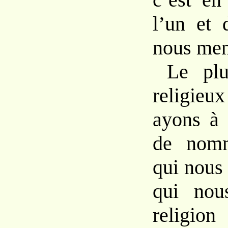
l’un et 
nous men
Le plu
religie
ayons à 
de nomm
qui nous
qui nou
religion