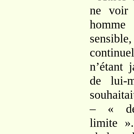
ne voir
homme t
sensible,
continue
n’étant j
de lui-
souhaitai
– « dép
limite »