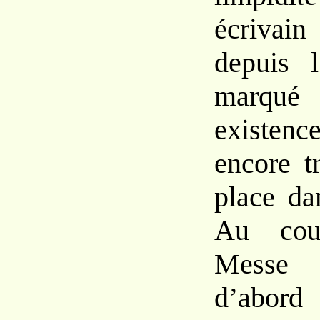
écrivai
depuis 
marqué
existenc
encore t
place da
Au cou
Messe 
d’abord