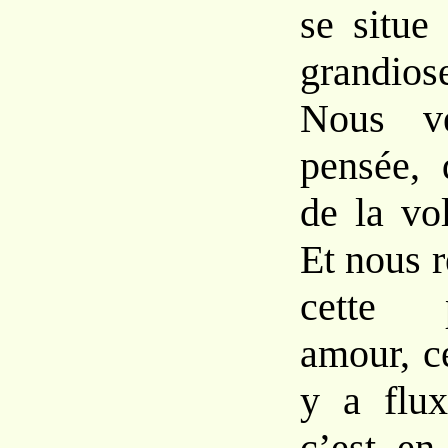
se situe
grandio
Nous v
pensée, 
de la vo
Et nous 
cette 
amour, ce
y a flux
c’est en