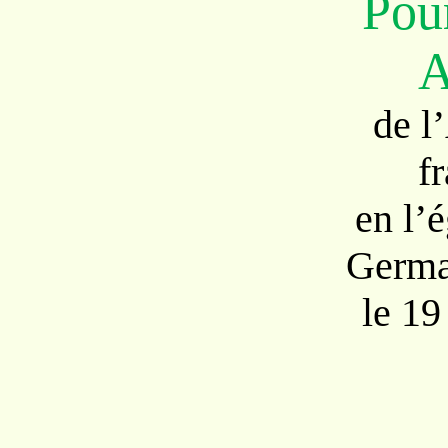
Pou
A
de l
f
en l’é
Germa
le 19