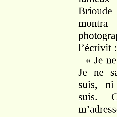
Brioude
mon
photogr
l’écrivit :
« Je ne
Je ne s
suis, n
suis. C
m’adres