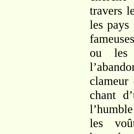
travers l
les pays 
fameuse
ou les 
l’aband
clameur 
chant d
l’humble
les voû