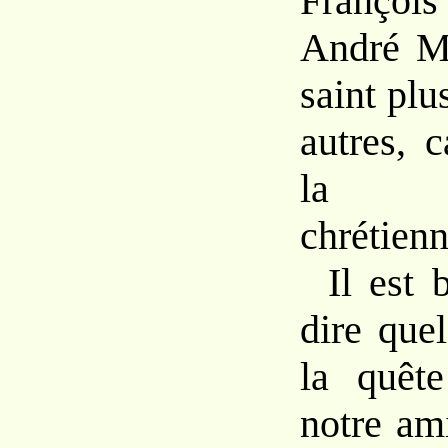
François
André Ma
saint plu
autres, c
la se
chrétienn
Il est 
dire que
la quêt
notre am