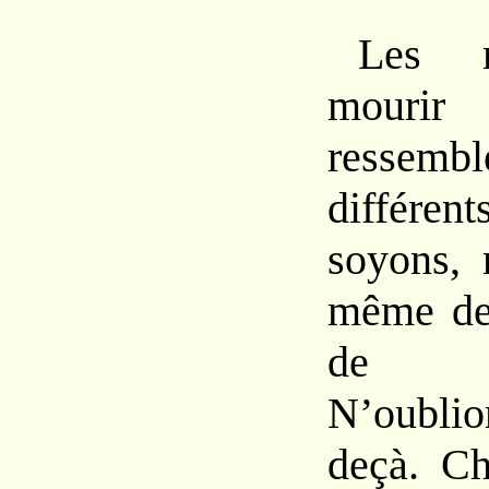
Les m
mour
ressemb
différe
soyons, 
même des
de l’
N’oubli
deçà. C