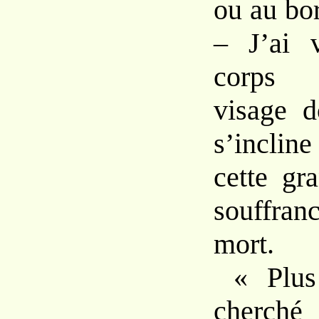
ou au bo
– J’ai 
corps c
visage d
s’inclin
cette gr
souffran
mort.
« Plus
cherché