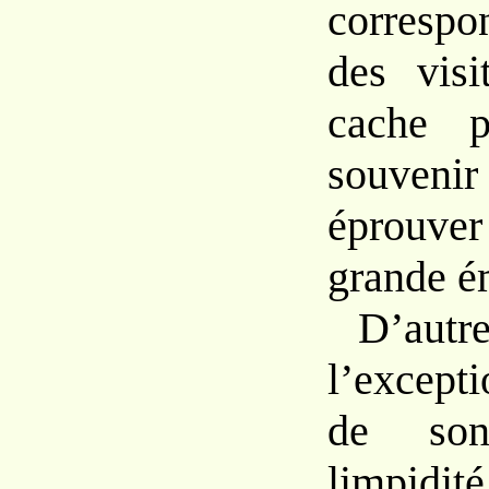
corresp
des visi
cache p
souven
éprouver
grande é
D’autr
l’excepti
de son
limpidi