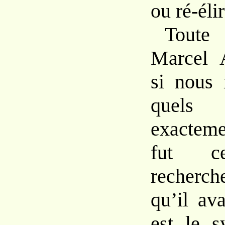
ou ré-éli
Toute
Marcel 
si nous 
quels 
exacteme
fut ce
recherc
qu’il av
est le 