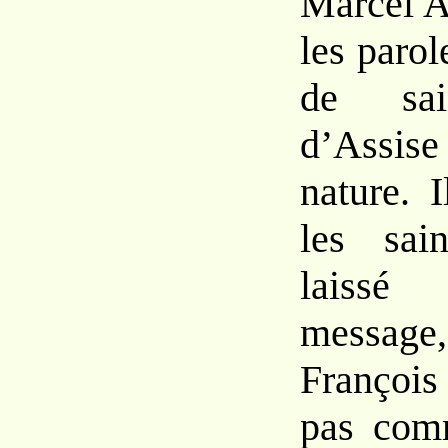
Marcel A
les parol
de sai
d’Assise
nature. 
les sai
laissé
messag
François
pas comm