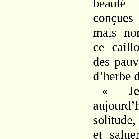
beauté
conçues
mais no
ce caill
des pauv
d’herbe d
« Je
aujourd
solitude
et salue