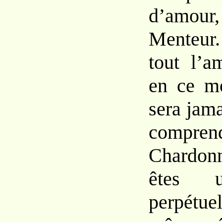
d’amour,
Menteur.
tout l’a
en ce m
sera jam
compren
Chardon
êtes u
perpétu