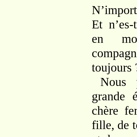
N’import
Et n’es-
en mo
comp
toujours 
Nous p
grande 
chère f
fille, de 