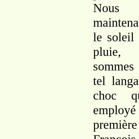
Nous
mainten
le solei
pluie,
sommes 
tel lang
choc q
emplo
premi