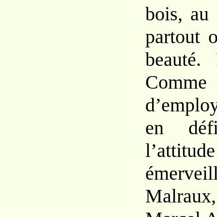
bois, au
partout 
beauté.
Comme i
d’employ
en défi
l’attitu
émerve
Malra