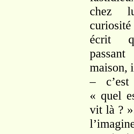
chez l
curiosit
écrit q
passant
maison, 
– c’est
« quel e
vit là ? »
l’imag