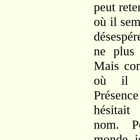
peut rete
où il se
désespér
ne plus 
Mais com
où il 
Présence
hésitai
nom. P
monde j