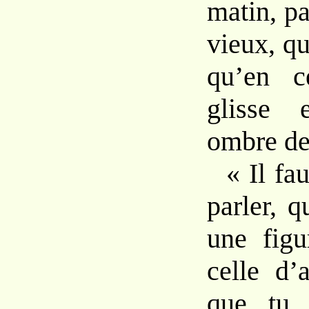
matin, pa
vieux, qu
qu’en c
glisse
ombre de
« Il fa
parler, 
une figu
celle d’a
que tu 