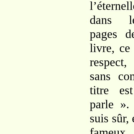
l’éternell
dans le
pages d
livre, ce
respect,
sans co
titre e
parle ».
suis sûr,
fameux