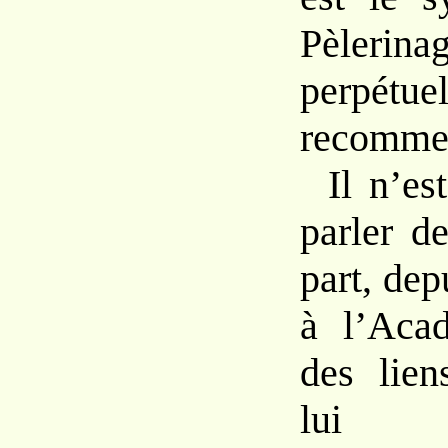
Pèlerina
perpétue
recomme
Il n’es
parler d
part, de
à l’Acad
des lien
lui