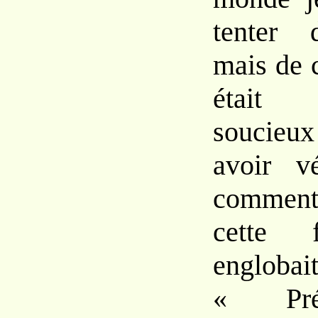
tenter 
mais de 
était
soucieu
avoir v
comment
cette 
englob
« Pré