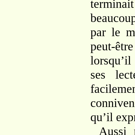
terminait
beaucoup
par le m
peut-êt
lorsqu’il
ses lect
facil
connive
qu’il exp
Aussi 