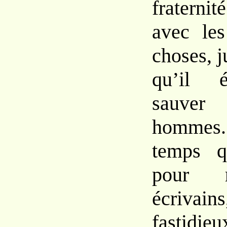
fraterni
avec les
choses, j
qu’il é
sauve
hommes.
temps q
pour r
écrivai
fastidie