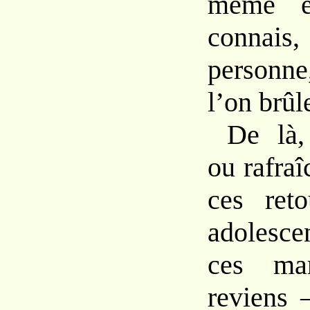
même é
connais
personne
l’on brûl
De là,
ou rafraî
ces ret
adolesce
ces ma
reviens 