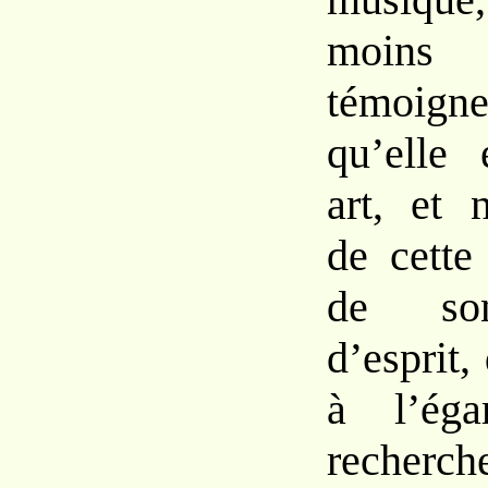
moin
témoigne
qu’elle
art, et 
de cette
de son
d’esprit,
à l’éga
recherc