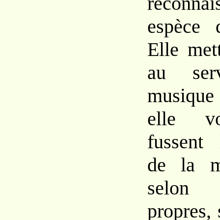
reconnai
espèce d
Elle met
au ser
musique
elle vo
fussent 
de la m
selon 
propres, 