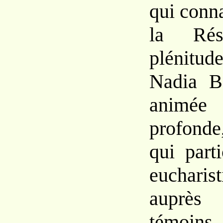
qui conna
la Résu
plénitud
Nadia Bo
animée
profonde,
qui part
euchari
auprès
témoins 