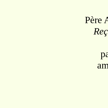
Père 
Reç
p
am