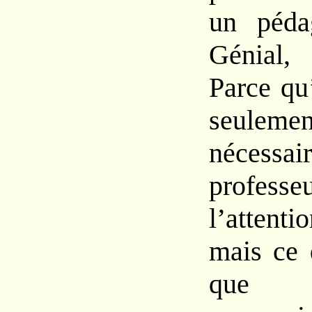
un péda
Génial,
Parce qu
seuleme
nécess
professeu
l’attent
mais ce 
que 