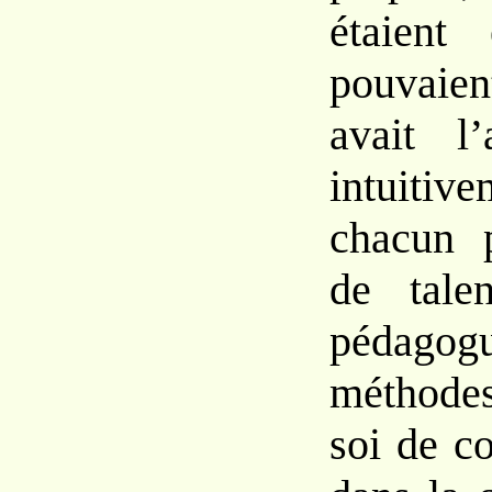
étaient
pouvaien
avait l’
intuiti
chacun p
de tale
pédagogu
méthodes
soi de c