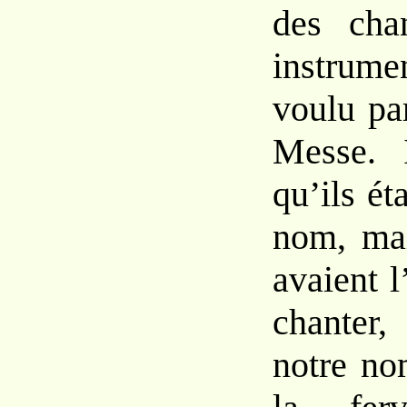
des cha
instrume
voulu par
Messe. 
qu’ils ét
nom, mai
avaient 
chanter,
notre no