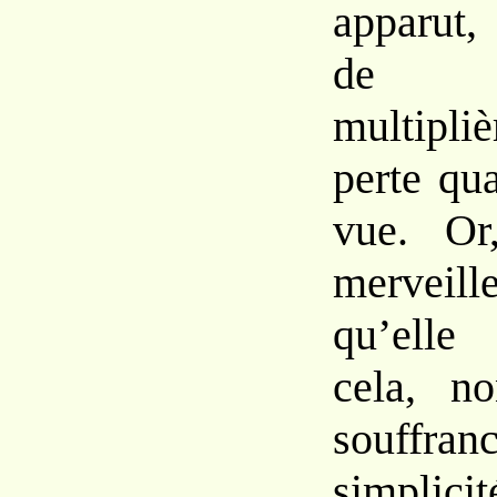
apparut,
de s
multipliè
perte qua
vue. Or
mervei
qu’elle
cela, n
souffran
simplici