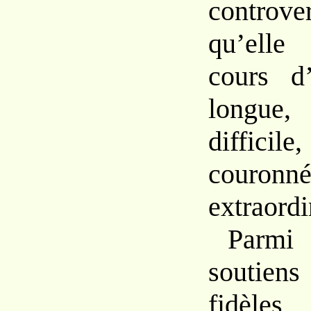
controv
qu’elle
cours d
longue
difficil
couro
extraordi
Parm
soutien
fidèles