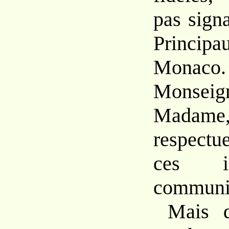
pas signa
Princ
Monaco. 
Monseign
Madame, 
respect
ces i
communi
Mais q