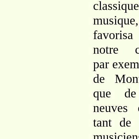
classi
musiqu
favoris
notre c
par exem
de Mont
que de 
neuves 
tant de 
musicien