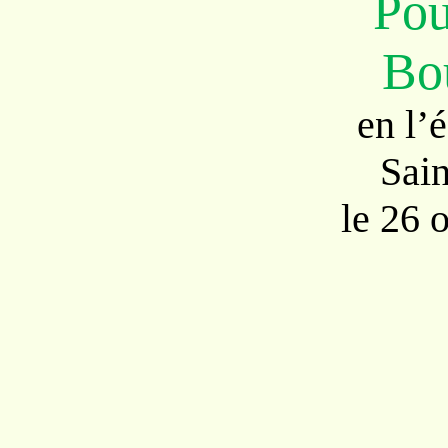
Pou
Bo
en l’
Sain
le 26 