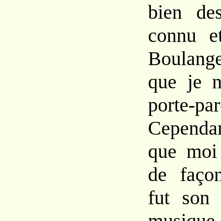
bien de
connu e
Boulange
que je n
porte-pa
Cependan
que moi 
de faço
fut son 
musique