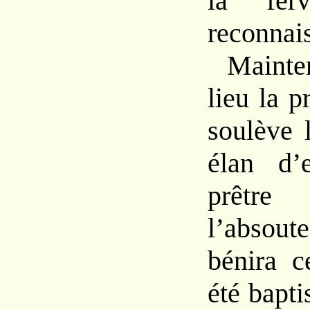
la fer
reconnai
Mainte
lieu la p
soulève 
élan d’
prêtr
l’absou
bénira c
été bapti