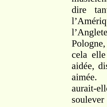
dire ta
l’Amériq
l’Angl
Pologne,
cela ell
aidée, di
aimée.
aurait-e
soul