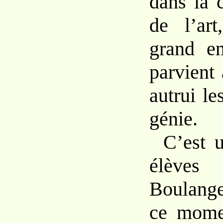
dans la 
de l’art
grand en
parvient
autrui l
génie.
C’est 
élève
Boulange
ce mome