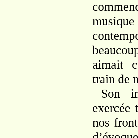
commen
musique
contempo
beaucou
aimait 
train de n
Son in
exercée 
nos fronti
d’év