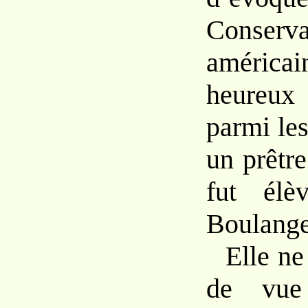
Conserva
américai
heureu
parmi le
un prêtr
fut élè
Boulange
Elle ne
de vue 