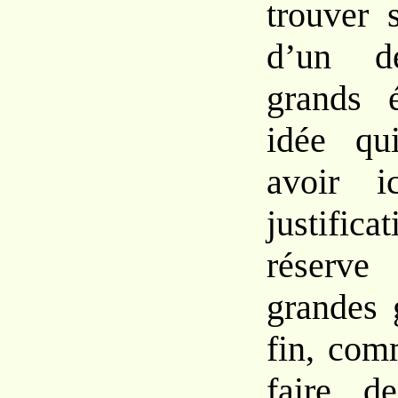
trouver 
d’un d
grands é
idée qu
avoir i
justific
réserv
grandes 
fin, com
faire d