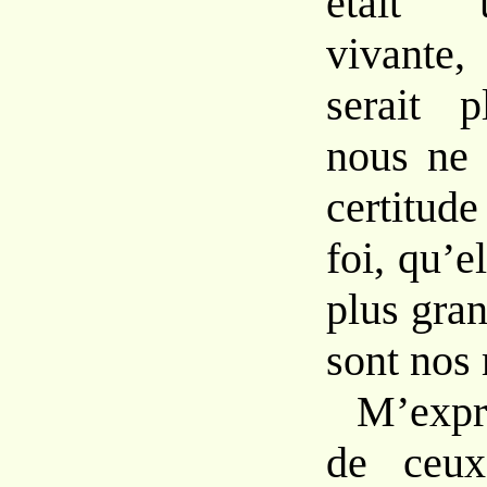
était 
vivante,
serait 
nous ne 
certitu
foi, qu’el
plus gra
sont nos 
M’expr
de ceux