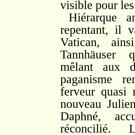
visible pour le
Hiérarque a
repentant, il
Vatican, ain
Tannhäuser q
mêlant aux d
paganisme re
ferveur quasi 
nouveau Julien
Daphné, accu
réconcilié. 