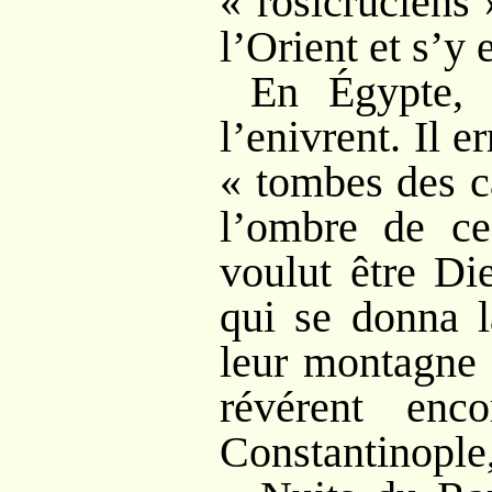
«
rosicruciens
l’Orient et s’y e
En Égypte, 
l’enivrent. Il e
«
tombes des c
l’ombre de c
voulut être Die
qui se donna l
leur montagne 
révérent enc
Constantinop