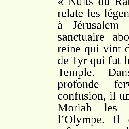
«
Nuits du R
relate les lég
à Jérusalem 
sanctuaire abo
reine qui vint
de Tyr qui fut 
Temple. Da
profonde fe
confusion, il u
Moriah les 
l’Olympe. Il e