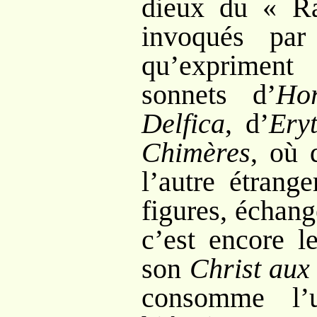
dieux du «
R
invoqués par
qu’expriment 
sonnets d’
Ho
Delfica
, d’
Ery
Chimères
, où 
l’autre étrang
figures, échange
c’est encore l
son
Christ aux
consomme l’