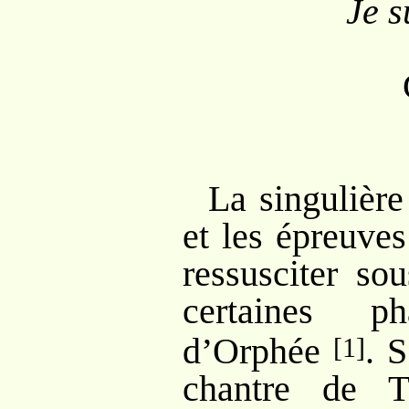
Je s
La singulière
et les épreuve
ressusciter so
certaines 
d’Orphée
. S
[1]
chantre de T