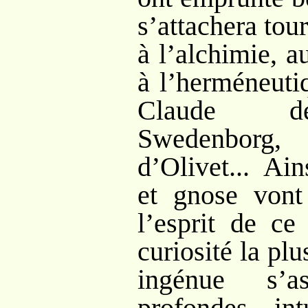
s’attachera tour
à l’alchimie, a
à l’herméneutiq
Claude de
Swedenborg
d’Olivet... Ai
et gnose vont
l’esprit de ce
curiosité la plu
ingénue s’a
profondes in