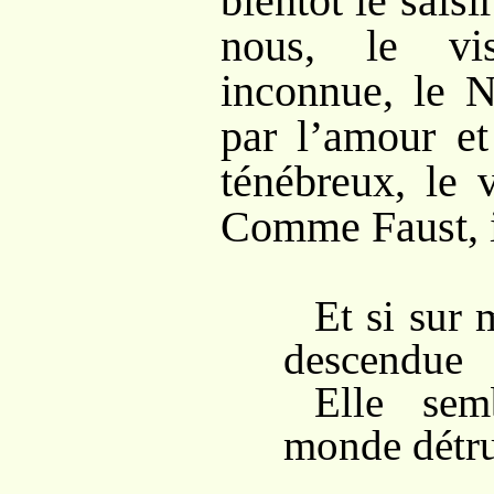
bientôt le saisi
nous, le vi
inconnue, le 
par l’amour et
ténébreux, le v
Comme Faust, i
Et si sur 
descendue
Elle sem
monde détru