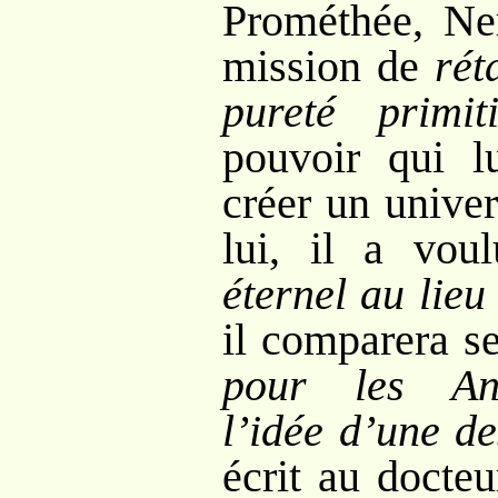
Prométhée, Ner
mission de
rét
pureté primit
pouvoir qui l
créer un unive
lui, il a vo
éternel au lieu
il comparera s
pour les Anc
l’idée d’une d
écrit au docte