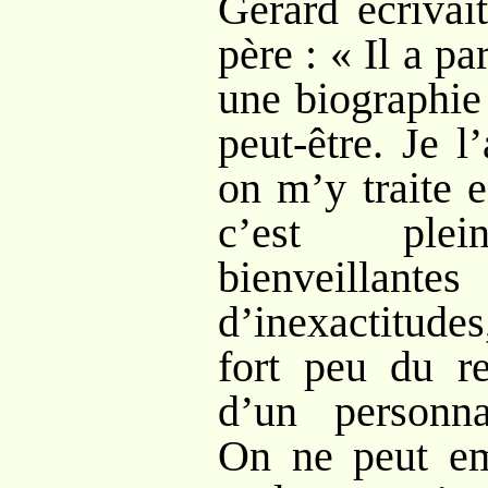
Gérard écrivai
père
: «
Il a p
une biographie
peut-être. Je l
on m’y traite 
c’est plein
bienveillan
d’inexactitud
fort peu du re
d’un personna
On ne peut em