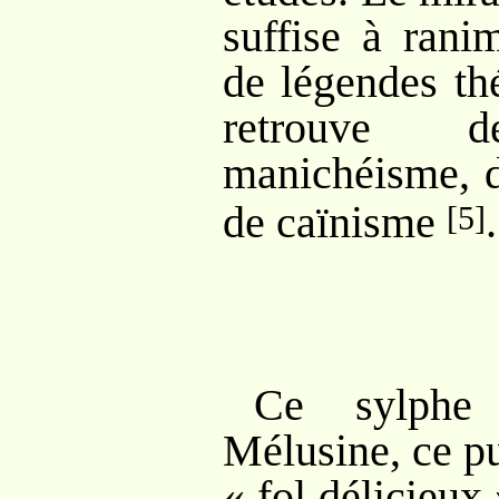
suffise à rani
de légendes th
retrouve 
manichéisme, d
de caïnisme
.
[5]
Ce sylphe 
Mélusine, ce p
«
fol délicieux