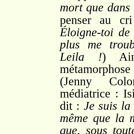
mort que dans 
penser au cr
Éloigne-toi de
plus me trou
Leila
!
) Ai
métamorphose
(Jenny Colo
médiatrice
: I
dit
:
Je suis l
même que la m
que, sous tout