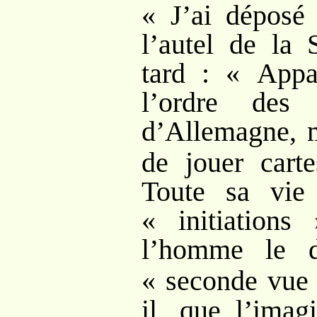
«
J’ai déposé 
l’autel de la S
tard
: «
Appa
l’ordre des
d’Allemagne, 
de jouer carte
Toute sa vie 
«
initiations
l’homme le d
«
seconde vue
il, que l’imag