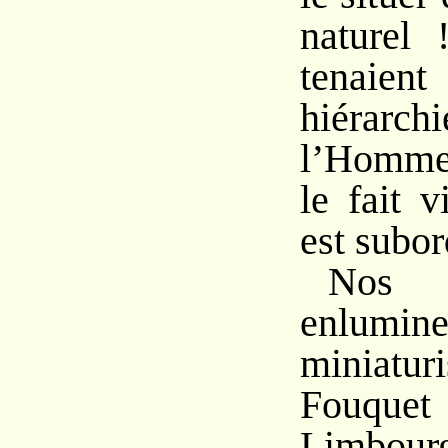
naturel 
tenaient
hiérarchi
l’Homme,
le fait v
est subo
Nos 
enlum
miniatur
Fouquet
Limbour