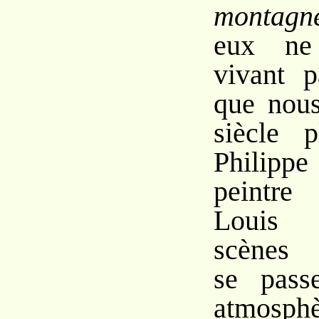
montagn
eux ne 
vivant p
que nous
siècle 
Philipp
peintre
Louis 
scènes 
se pass
atmosphè