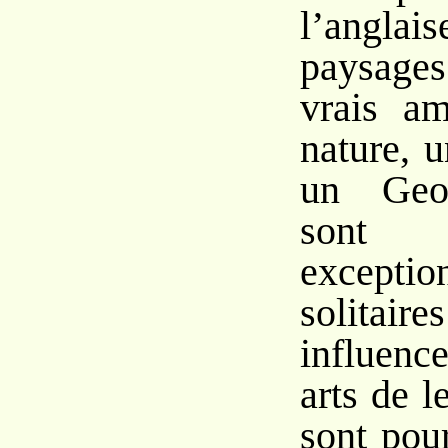
l’anglai
paysages
vrais a
nature, 
un Geor
sont 
excep
solit
influence
arts de 
sont pour