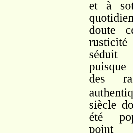
et à so
quotidien
doute c
rustici
séduit
puisque 
des rar
authent
siècle do
été pop
point 