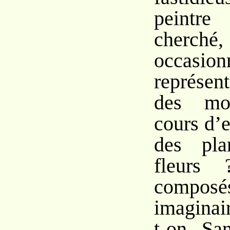
peintre
cherch
occasio
représent
des mon
cours d’e
des pla
fleurs 
composé
imaginai
t-on. Sa