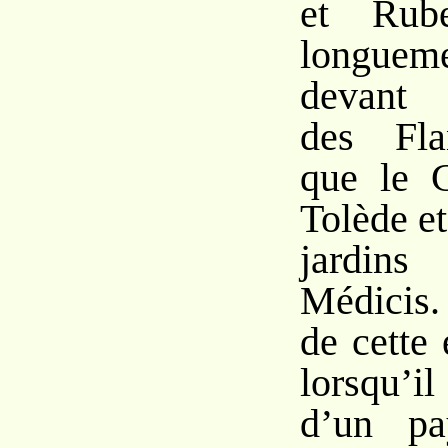
et Rub
longuem
devant 
des Fla
que le G
Tolède e
jardins
Médicis.
de cette
lorsqu’i
d’un pa