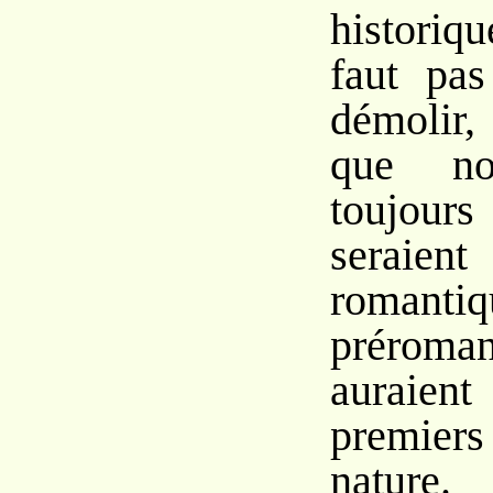
histori
faut pas
démolir,
que no
toujour
sera
romanti
préroma
aurai
premiers
nature