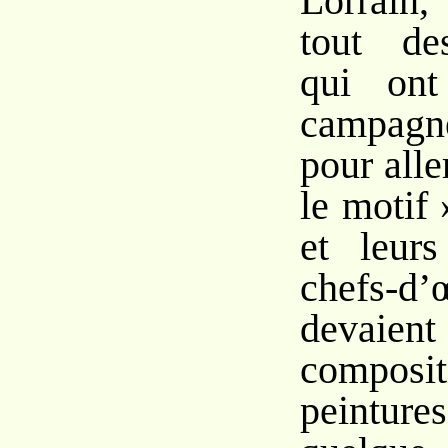
Lorrain,
tout de
qui ont
campag
pour alle
le motif 
et leur
chefs-d
devaien
composi
peintu