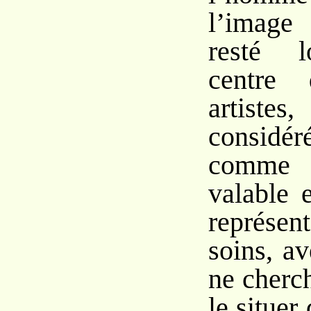
l’image
resté l
centre 
artiste
consid
comme l
valable 
représen
soins, a
ne cherch
le situer