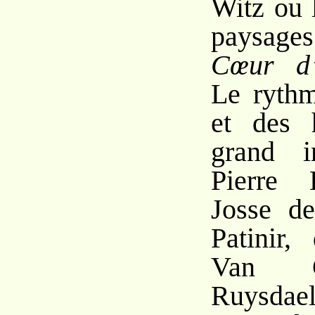
Witz ou 
paysages
Cœur d’
Le rythm
et des 
grand i
Pierre 
Josse d
Patinir
Van G
Ruysdae