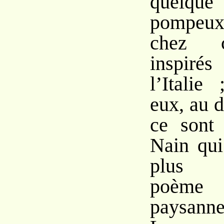
quelqu
pompeux 
chez c
inspiré
l’Italie
eux, au d
ce sont 
Nain qui
plus a
poèm
paysanne