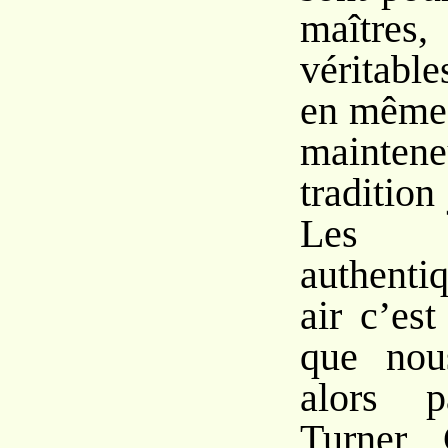
maîtres,
véritabl
en même 
mainte
tradition
Les 
authenti
air c’es
que nou
alors p
Turner, 