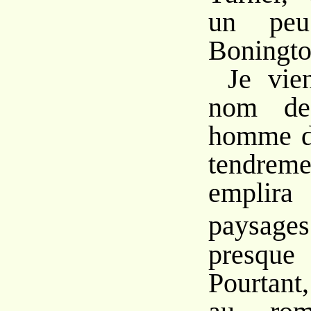
un peu
Boningto
Je vie
nom de
homme do
tendrem
empli
paysages
presque
Pourtant,