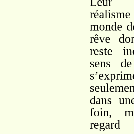
Leur 
réalisme 
monde de
rêve do
reste in
sens de
s’exp
seuleme
dans une
foin, m
regard 