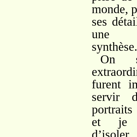
monde, p
ses déta
une p
synthèse
On sa
extraord
furent i
servir 
portrait
et je 
d’isol