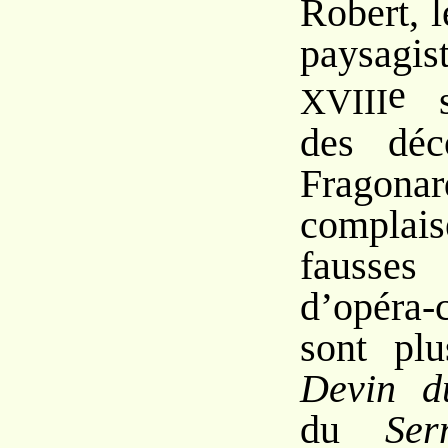
Robert, l
paysagist
e
si
XVIII
des déc
Fragona
compla
fausses
d’opéra-
sont pl
Devin d
du
Se