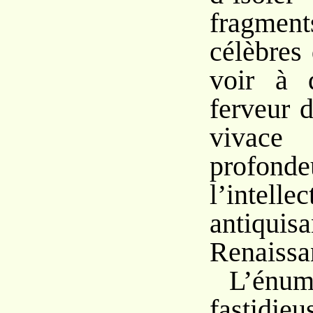
fragmen
célèbres
voir à 
ferveur d
vivac
profond
l’intelle
antiqu
Renaissa
L’énum
fastid