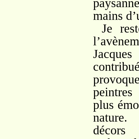
paysann
mains d’
Je res
l’avène
Jacque
contribu
provoqu
peintres
plus émo
nature
décor