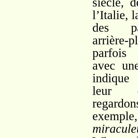
siècle, 
l’Italie, 
des p
arrière
parfois 
avec un
indique
leur d
regar
exemp
miracule