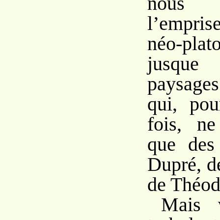
nous 
l’empris
néo-plat
jusqu
paysage
qui, pou
fois, ne
que des
Dupré, d
de Théod
Mais 