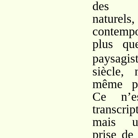
des p
nature
contemp
plus qu
paysag
siècle,
même pa
Ce n’e
transcri
mais un
prise de