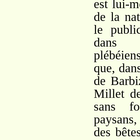
est lui-
de la na
le publi
dans 
plébéien
que, dan
de Barbi
Millet d
sans fo
paysans
des bêtes