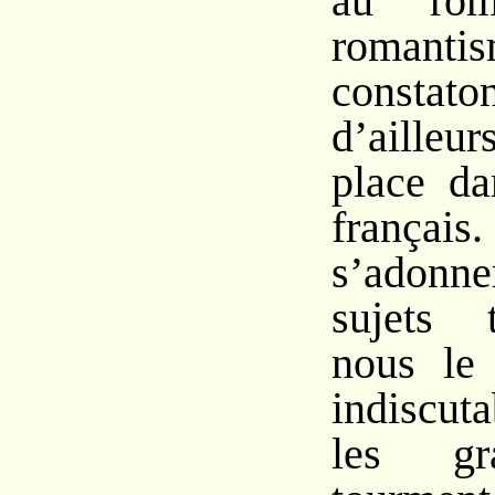
au rom
romantis
constato
d’ailleur
place da
françai
s’adonn
sujets 
nous le 
indiscut
les gr